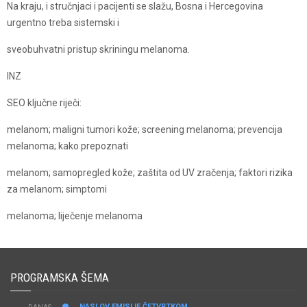
Na kraju, i stručnjaci i pacijenti se slažu, Bosna i Hercegovina
urgentno treba sistemski i
sveobuhvatni pristup skriningu melanoma.
INZ
SEO ključne riječi:
melanom; maligni tumori kože; screening melanoma; prevencija
melanoma; kako prepoznati
melanom; samopregled kože; zaštita od UV zračenja; faktori rizika
za melanom; simptomi
melanoma; liječenje melanoma
PROGRAMSKA ŠEMA
NASLOV EMISIJE ČETVRTKOM