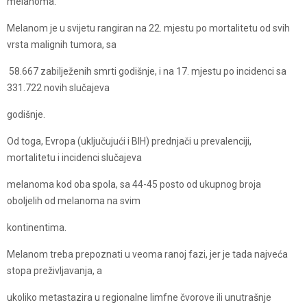
melanoma.
Melanom je u svijetu rangiran na 22. mjestu po mortalitetu od svih
vrsta malignih tumora, sa
58.667 zabilježenih smrti godišnje, i na 17. mjestu po incidenci sa
331.722 novih slučajeva
godišnje.
Od toga, Evropa (uključujući i BIH) prednjači u prevalenciji,
mortalitetu i incidenci slučajeva
melanoma kod oba spola, sa 44-45 posto od ukupnog broja
oboljelih od melanoma na svim
kontinentima.
Melanom treba prepoznati u veoma ranoj fazi, jer je tada najveća
stopa preživljavanja, a
ukoliko metastazira u regionalne limfne čvorove ili unutrašnje