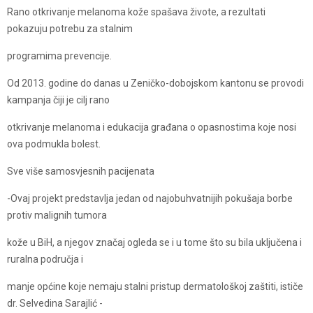
Rano otkrivanje melanoma kože spašava živote, a rezultati
pokazuju potrebu za stalnim
programima prevencije.
Od 2013. godine do danas u Zeničko-dobojskom kantonu se provodi
kampanja čiji je cilj rano
otkrivanje melanoma i edukacija građana o opasnostima koje nosi
ova podmukla bolest.
Sve više samosvjesnih pacijenata
-Ovaj projekt predstavlja jedan od najobuhvatnijih pokušaja borbe
protiv malignih tumora
kože u BiH, a njegov značaj ogleda se i u tome što su bila uključena i
ruralna područja i
manje općine koje nemaju stalni pristup dermatološkoj zaštiti, ističe
dr. Selvedina Sarajlić -