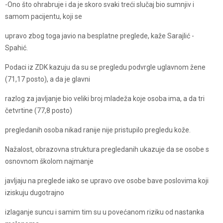
-Ono što ohrabruje i da je skoro svaki treći slučaj bio sumnjiv i
samom pacijentu, koji se
upravo zbog toga javio na besplatne preglede, kaže Sarajlić -
Spahić.
Podaci iz ZDK kazuju da su se pregledu podvrgle uglavnom žene
(71,17 posto), a da je glavni
razlog za javljanje bio veliki broj mladeža koje osoba ima, a da tri
četvrtine (77,8 posto)
pregledanih osoba nikad ranije nije pristupilo pregledu kože.
Nažalost, obrazovna struktura pregledanih ukazuje da se osobe s
osnovnom školom najmanje
javljaju na preglede iako​ se upravo ove osobe bave poslovima koji
iziskuju dugotrajno
izlaganje suncu i samim tim su u povećanom riziku od nastanka