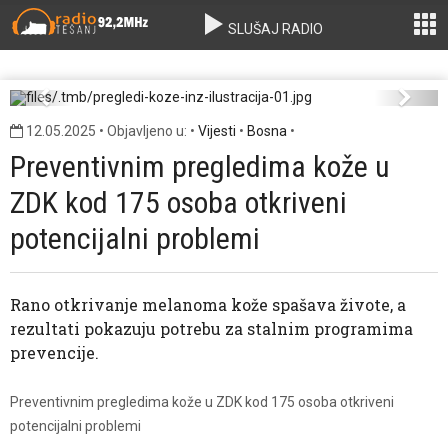
SLUŠAJ RADIO
pregledi-koze-inz-ilustracija-01.jpg
Previous
Next
12.05.2025 • Objavljeno u: •
Vijesti
•
Bosna
•
Preventivnim pregledima kože u
ZDK kod 175 osoba otkriveni
potencijalni problemi
Rano otkrivanje melanoma kože spašava živote, a
rezultati pokazuju potrebu za stalnim programima
prevencije.
Preventivnim pregledima kože u ZDK kod 175 osoba otkriveni
potencijalni problemi