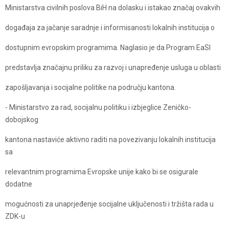
Ministarstva civilnih poslova BiH na dolasku i istakao značaj ovakvih
događaja za jačanje saradnje i informisanosti lokalnih institucija o
dostupnim evropskim programima. Naglasio je da Program EaSI
predstavlja značajnu priliku za razvoj i unapređenje usluga u oblasti
zapošljavanja i socijalne politike na području kantona.
- Ministarstvo za rad, socijalnu politiku i izbjeglice Zeničko-
dobojskog
kantona nastaviće aktivno raditi na povezivanju lokalnih institucija
sa
relevantnim programima Evropske unije kako bi se osigurale
dodatne
mogućnosti za unaprjeđenje socijalne uključenosti i tržišta rada u
ZDK-u