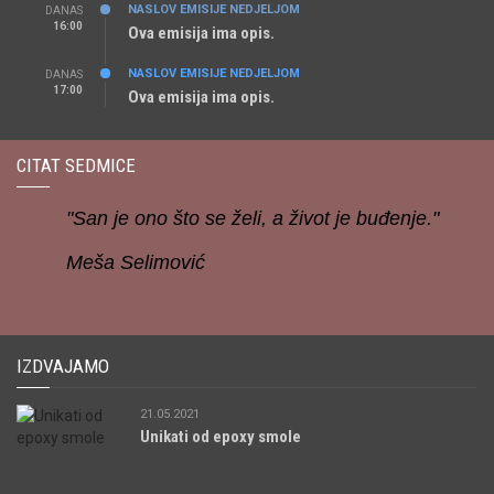
NASLOV EMISIJE NEDJELJOM
DANAS
16:00
Ova emisija ima opis.
NASLOV EMISIJE NEDJELJOM
DANAS
17:00
Ova emisija ima opis.
CITAT SEDMICE
"San je ono što se želi, a život je buđenje."
Meša Selimović
IZDVAJAMO
21.05.2021
Unikati od epoxy smole