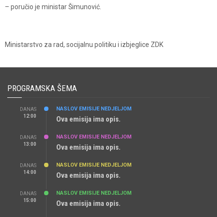
– poručio je ministar Šimunović.
Ministarstvo za rad, socijalnu politiku i izbjeglice ZDK
PROGRAMSKA ŠEMA
NASLOV EMISIJE NEDJELJOM
DANAS
12:00
Ova emisija ima opis.
NASLOV EMISIJE NEDJELJOM
DANAS
13:00
Ova emisija ima opis.
NASLOV EMISIJE NEDJELJOM
DANAS
14:00
Ova emisija ima opis.
NASLOV EMISIJE NEDJELJOM
DANAS
15:00
Ova emisija ima opis.