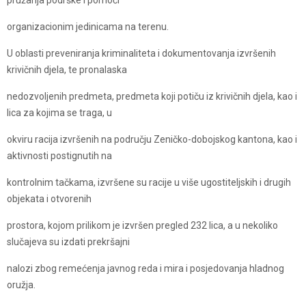
pružanja podrške i pomoći
organizacionim jedinicama na terenu.
U oblasti preveniranja kriminaliteta i dokumentovanja izvršenih
krivičnih djela, te pronalaska
nedozvoljenih predmeta, predmeta koji potiču iz krivičnih djela, kao i
lica za kojima se traga, u
okviru racija izvršenih na području Zeničko-dobojskog kantona, kao i
aktivnosti postignutih na
kontrolnim tačkama, izvršene su racije u više ugostiteljskih i drugih
objekata i otvorenih
prostora, kojom prilikom je izvršen pregled 232 lica, a u nekoliko
slučajeva su izdati prekršajni
nalozi zbog remećenja javnog reda i mira i posjedovanja hladnog
oružja.