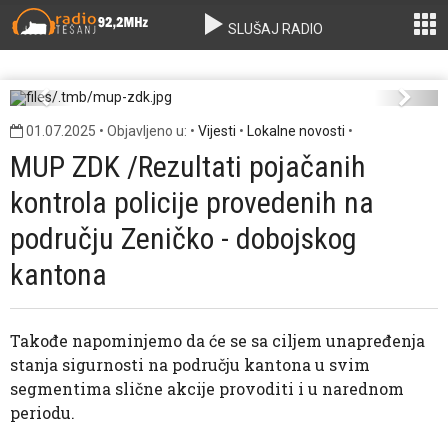
SLUŠAJ RADIO
mup-zdk.jpg
Previous
Next
01.07.2025 • Objavljeno u: •
Vijesti
•
Lokalne novosti
•
MUP ZDK /Rezultati pojačanih
kontrola policije provedenih na
području Zeničko - dobojskog
kantona
Takođe napominjemo da će se sa ciljem unapređenja
stanja sigurnosti na području kantona u svim
segmentima slične akcije provoditi i u narednom
periodu.