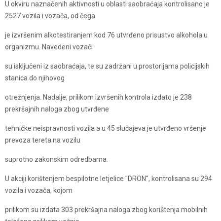
U okviru naznačenih aktivnosti u oblasti saobraćaja kontrolisano je
2527 vozila i vozača, od čega
je izvršenim alkotestiranjem kod 76 utvrđeno prisustvo alkohola u
organizmu. Navedeni vozači
su isključeni iz saobraćaja, te su zadržani u prostorijama policijskih
stanica do njihovog
otrežnjenja. Nadalje, prilikom izvršenih kontrola izdato je 238
prekršajnih naloga zbog utvrđene
tehničke neispravnosti vozila a u 45 slučajeva je utvrđeno vršenje
prevoza tereta na vozilu
suprotno zakonskim odredbama.
U akciji korištenjem bespilotne letjelice ''DRON'', kontrolisana su 294
vozila i vozača, kojom
prilikom su izdata 303 prekršajna naloga zbog korištenja mobilnih