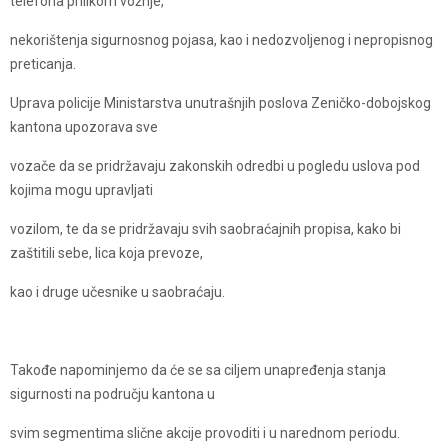
telefona prilikom vožnje,
nekorištenja sigurnosnog pojasa, kao i nedozvoljenog i nepropisnog
preticanja.
Uprava policije Ministarstva unutrašnjih poslova Zeničko-dobojskog
kantona upozorava sve
vozače da se pridržavaju zakonskih odredbi u pogledu uslova pod
kojima mogu upravljati
vozilom, te da se pridržavaju svih saobraćajnih propisa, kako bi
zaštitili sebe, lica koja prevoze,
kao i druge učesnike u saobraćaju.
Takođe napominjemo da će se sa ciljem unapređenja stanja
sigurnosti na području kantona u
svim segmentima slične akcije provoditi i u narednom periodu.