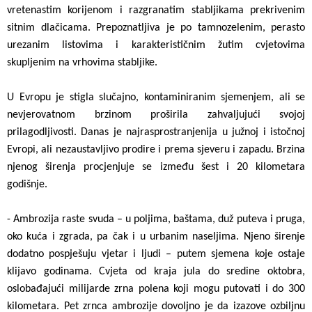
vretenastim korijenom i razgranatim stabljikama prekrivenim
sitnim dlačicama. Prepoznatljiva je po tamnozelenim, perasto
urezanim listovima i karakterističnim žutim cvjetovima
skupljenim na vrhovima stabljike.
U Evropu je stigla slučajno, kontaminiranim sjemenjem, ali se
nevjerovatnom brzinom proširila zahvaljujući svojoj
prilagodljivosti. Danas je najrasprostranjenija u južnoj i istočnoj
Evropi, ali nezaustavljivo prodire i prema sjeveru i zapadu. Brzina
njenog širenja procjenjuje se između šest i 20 kilometara
godišnje.
- Ambrozija raste svuda – u poljima, baštama, duž puteva i pruga,
oko kuća i zgrada, pa čak i u urbanim naseljima. Njeno širenje
dodatno pospješuju vjetar i ljudi – putem sjemena koje ostaje
klijavo godinama. Cvjeta od kraja jula do sredine oktobra,
oslobađajući milijarde zrna polena koji mogu putovati i do 300
kilometara. Pet zrnca ambrozije dovoljno je da izazove ozbiljnu