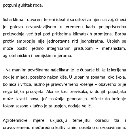
potpuni gubitak roda.
Suha klima i otvoreni tereni idealni su uslovi za njen razvoj, čineći
je gotovo nezaustavljivom u vremenu kada poljoprivredna
proizvodnja već trpi pod pritiscima klimatskih promjena. Borba
protiv ambrozije nije jednostavna niti jednokratna. Uspjeh se
može postići jedino integrisanim pristupom – mehaničkim,
agrotehničkim i hemijskim mjerama.
- Na manjim površinama najefikasnije je čupanje biljke iz korijena
dok je mlada, posebno nakon kiše. U urbanim zonama, oko škola,
bolnica i vrtića, nužno je pravovremeno košenje – obavezno prije
nego biljka procvjeta. Ako se kosi previsoko, iz donjih pupoljaka
može izrasti nova, još snažnija generacija. Višestruko košenje
tokom sezone ključno je za uspjeh, dodaje Velić.
Agrotehničke mjere uključuju temeljitu obradu tla i
pravovremeno međuredno kultiviranje, posebno u okopavinama.