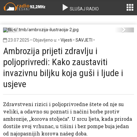
SLUŠAJ RADIO
ambrozija-ilustracija-2.jpg
Previous
Next
23.07.2025 • Objavljeno u: •
Vijesti
•
SAVJETI
•
Ambrozija prijeti zdravlju i
poljoprivredi: Kako zaustaviti
invazivnu biljku koja guši i ljude i
usjeve
Zdravstveni rizici i poljoprivredne štete od nje su
veliki, a odavno su poznati i načini borbe protiv
ambrozije, „korova stoljeća“. U srcu ljeta, kada priroda
dostiže svoj vrhunac, u tišini i bez pompe buja jedan
od najopasnijih korova našeg doba.