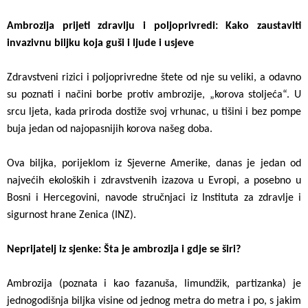
Ambrozija prijeti zdravlju i poljoprivredi: Kako zaustaviti
invazivnu biljku koja guši i ljude i usjeve
Zdravstveni rizici i poljoprivredne štete od nje su veliki, a odavno
su poznati i načini borbe protiv ambrozije, „korova stoljeća“. U
srcu ljeta, kada priroda dostiže svoj vrhunac, u tišini i bez pompe
buja jedan od najopasnijih korova našeg doba.
Ova biljka, porijeklom iz Sjeverne Amerike, danas je jedan od
najvećih ekoloških i zdravstvenih izazova u Evropi, a posebno u
Bosni i Hercegovini, navode stručnjaci iz Instituta za zdravlje i
sigurnost hrane Zenica (INZ).
Neprijatelj iz sjenke: Šta je ambrozija i gdje se širi?
Ambrozija (poznata i kao fazanuša, limundžik, partizanka) je
jednogodišnja biljka visine od jednog metra do metra i po, s jakim