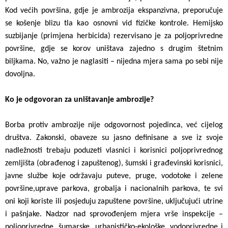
Kod većih površina, gdje je ambrozija ekspanzivna, preporučuje
se košenje blizu tla kao osnovni vid fizičke kontrole. Hemijsko
suzbijanje (primjena herbicida) rezervisano je za poljoprivredne
površine, gdje se korov uništava zajedno s drugim štetnim
biljkama. No, važno je naglasiti – nijedna mjera sama po sebi nije
dovoljna.
Ko je odgovoran za uništavanje ambrozije?
Borba protiv ambrozije nije odgovornost pojedinca, već cijelog
društva. Zakonski, obaveze su jasno definisane a sve iz svoje
nadležnosti trebaju poduzeti vlasnici i korisnici poljoprivrednog
zemljišta (obrađenog i zapuštenog), šumski i građevinski korisnici,
javne službe koje održavaju puteve, pruge, vodotoke i zelene
površine,uprave parkova, grobalja i nacionalnih parkova, te svi
oni koji koriste ili posjeduju zapuštene površine, uključujući utrine
i pašnjake. Nadzor nad sprovođenjem mjera vrše inspekcije –
poljoprivredne, šumarske, urbanističko-ekološke, vodoprivredne i