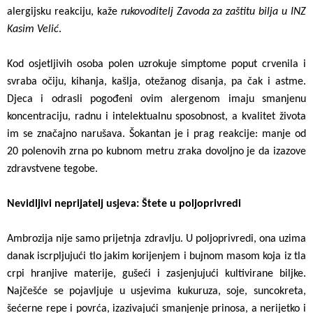
alergijsku reakciju, kaže
rukovoditelj Zavoda za zaštitu bilja u INZ
Kasim Velić
.
Kod osjetljivih osoba polen uzrokuje simptome poput crvenila i
svraba očiju, kihanja, kašlja, otežanog disanja, pa čak i astme.
Djeca i odrasli pogođeni ovim alergenom imaju smanjenu
koncentraciju, radnu i intelektualnu sposobnost, a kvalitet života
im se značajno narušava. Šokantan je i prag reakcije: manje od
20 polenovih zrna po kubnom metru zraka dovoljno je da izazove
zdravstvene tegobe.
Nevidljivi neprijatelj usjeva: Štete u poljoprivredi
Ambrozija nije samo prijetnja zdravlju. U poljoprivredi, ona uzima
danak iscrpljujući tlo jakim korijenjem i bujnom masom koja iz tla
crpi hranjive materije, gušeći i zasjenjujući kultivirane biljke.
Najčešće se pojavljuje u usjevima kukuruza, soje, suncokreta,
šećerne repe i povrća, izazivajući smanjenje prinosa, a nerijetko i