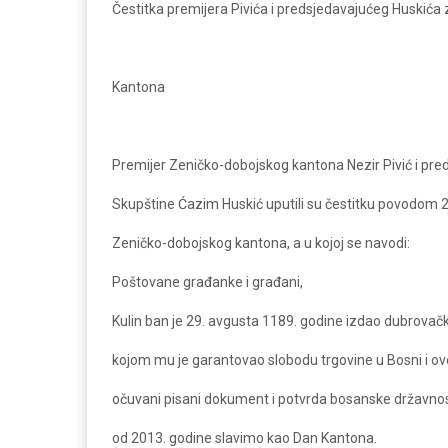
Čestitka premijera Pivića i predsjedavajućeg Huskića
Kantona
Premijer Zeničko-dobojskog kantona Nezir Pivić i pre
Skupštine Ćazim Huskić uputili su čestitku povodom 
Zeničko-dobojskog kantona, a u kojoj se navodi:
Poštovane građanke i građani,
Kulin ban je 29. avgusta 1189. godine izdao dubrova
kojom mu je garantovao slobodu trgovine u Bosni i ovo 
očuvani pisani dokument i potvrda bosanske državnost
od 2013. godine slavimo kao Dan Kantona.