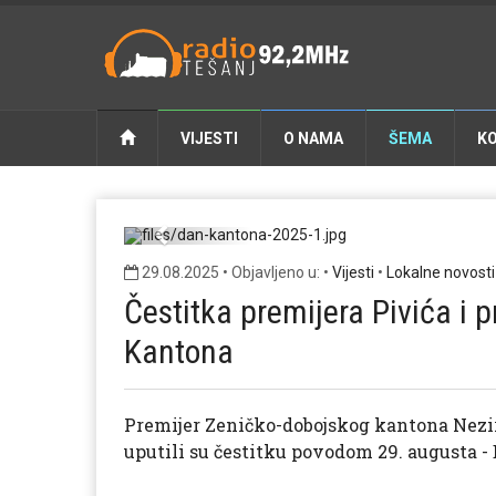
VIJESTI
O NAMA
ŠEMA
K
dan
Previous
29.08.2025 • Objavljeno u: •
Vijesti
•
Lokalne novosti
Čestitka premijera Pivića i
Kantona
Premijer Zeničko-dobojskog kantona Nezir
uputili su čestitku povodom 29. augusta 