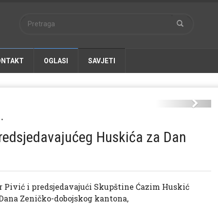
ONTAKT
OGLASI
SAVJETI
-kantona-2025-1.jpg
Next
•
 predsjedavajućeg Huskića za Dan
 Pivić i predsjedavajući Skupštine Ćazim Huskić
- Dana Zeničko-dobojskog kantona,