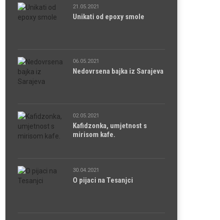
21.05.2021
Unikati od epoxy smole
06.05.2021
Nedovrsena bajka iz Sarajeva
02.05.2021
Kafidzonka, umjetnost s
mirisom kafe.
30.04.2021
O pijaci na Tesanjci