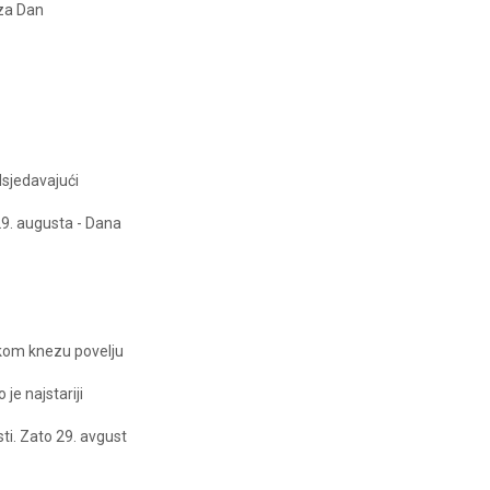
 za Dan
dsjedavajući
29. augusta - Dana
čkom knezu povelju
je najstariji
i. Zato 29. avgust