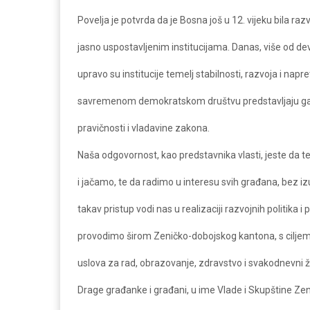
Povelja je potvrda da je Bosna još u 12. vijeku bila raz
jasno uspostavljenim institucijama. Danas, više od dev
upravo su institucije temelj stabilnosti, razvoja i napret
savremenom demokratskom društvu predstavljaju gar
pravičnosti i vladavine zakona.
Naša odgovornost, kao predstavnika vlasti, jeste da te
i jačamo, te da radimo u interesu svih građana, bez i
takav pristup vodi nas u realizaciji razvojnih politika i 
provodimo širom Zeničko-dobojskog kantona, s ciljem 
uslova za rad, obrazovanje, zdravstvo i svakodnevni ž
Drage građanke i građani, u ime Vlade i Skupštine Z