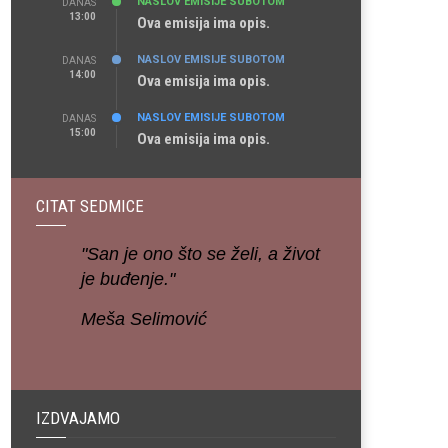
NASLOV EMISIJE SUBOTOM
DANAS
13:00
Ova emisija ima opis.
NASLOV EMISIJE SUBOTOM
DANAS
14:00
Ova emisija ima opis.
NASLOV EMISIJE SUBOTOM
DANAS
15:00
Ova emisija ima opis.
CITAT SEDMICE
"San je ono što se želi, a život
je buđenje."
Meša Selimović
IZDVAJAMO