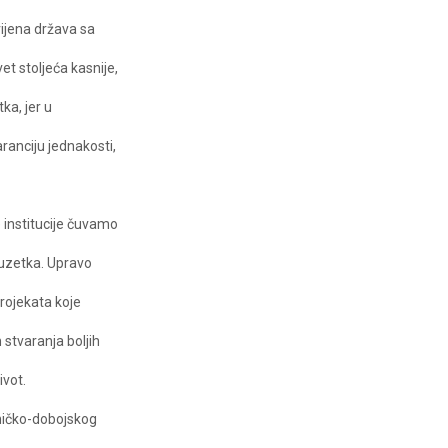
vijena država sa
et stoljeća kasnije,
ka, jer u
anciju jednakosti,
 institucije čuvamo
zuzetka. Upravo
projekata koje
stvaranja boljih
ivot.
eničko-dobojskog