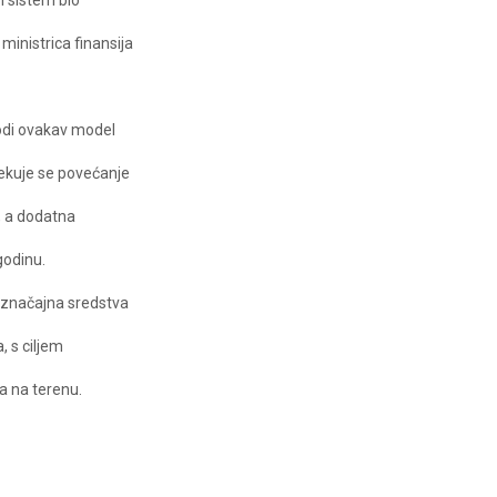
i sistem bio
ministrica finansija
vodi ovakav model
ekuje se povećanje
, a dodatna
godinu.
 značajna sredstva
, s ciljem
ja na terenu.