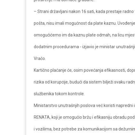
– Strani državljani nakon 16 sati, kada prestaje radno
pošta, nisu imali mogućnost da plate kaznu. Uvođen
omogućićemo im da kaznu plate odmah, na licu mjest
dodatnim procedurama - izjavio je ministar unutrašnj
Vračo.
Kartično plaćanje će, osim povećanja efikasnosti, dopr
rizika od korupcije, budući da sistem bilježi svaku radn
službenika tokom kontrole.
Ministarstvo unutrašnjih poslova već koristi napredni
RENATA, koji je omogućio bržu i efikasniju obradu p
i vozilima, bez potrebe za komunikacijom sa dežurn