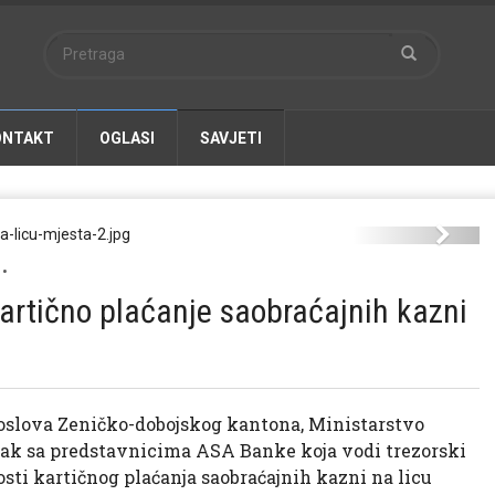
ONTAKT
OGLASI
SAVJETI
-karticom-direktno-na-licu-mjesta-2.jpg
Next
•
rtično plaćanje saobraćajnih kazni
poslova Zeničko-dobojskog kantona, Ministarstvo
anak sa predstavnicima ASA Banke koja vodi trezorski
ti kartičnog plaćanja saobraćajnih kazni na licu