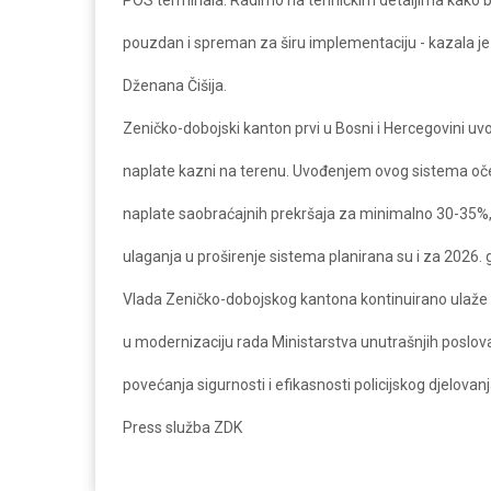
POS terminala. Radimo na tehničkim detaljima kako b
pouzdan i spreman za širu implementaciju - kazala je 
Dženana Čišija.
Zeničko-dobojski kanton prvi u Bosni i Hercegovini u
naplate kazni na terenu. Uvođenjem ovog sistema oč
naplate saobraćajnih prekršaja za minimalno 30-35%
ulaganja u proširenje sistema planirana su i za 2026. 
Vlada Zeničko-dobojskog kantona kontinuirano ulaže
u modernizaciju rada Ministarstva unutrašnjih poslova
povećanja sigurnosti i efikasnosti policijskog djelovan
Press služba ZDK