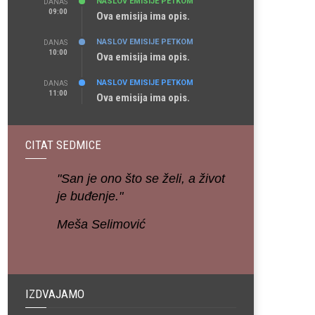
NASLOV EMISIJE PETKOM
DANAS
09:00
Ova emisija ima opis.
NASLOV EMISIJE PETKOM
DANAS
10:00
Ova emisija ima opis.
NASLOV EMISIJE PETKOM
DANAS
11:00
Ova emisija ima opis.
CITAT SEDMICE
"San je ono što se želi, a život
je buđenje."
Meša Selimović
IZDVAJAMO