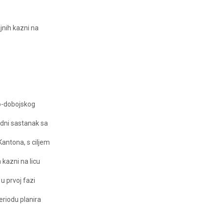
jnih kazni na
ko-dobojskog
adni sastanak sa
antona, s ciljem
kazni na licu
u prvoj fazi
riodu planira