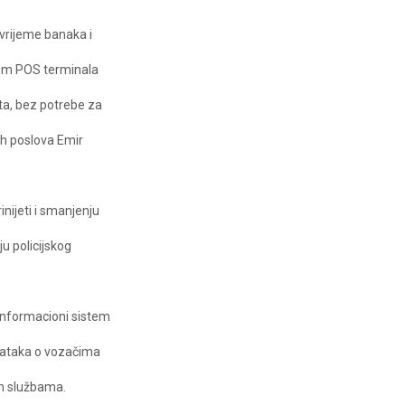
 vrijeme banaka i
jem POS terminala
a, bez potrebe za
ih poslova Emir
inijeti i smanjenju
ju policijskog
 informacioni sistem
odataka o vozačima
im službama.