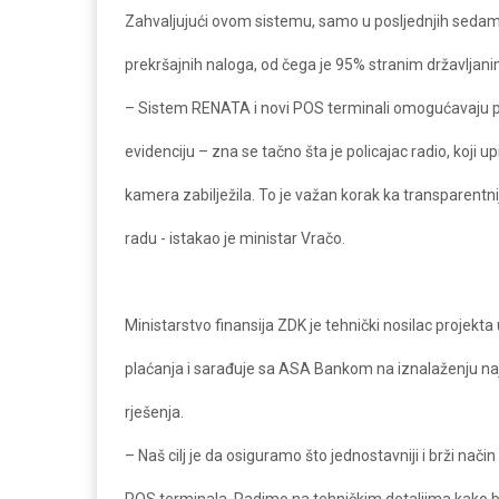
Zahvaljujući ovom sistemu, samo u posljednjih sedam
prekršajnih naloga, od čega je 95% stranim državljani
– Sistem RENATA i novi POS terminali omogućavaju p
evidenciju – zna se tačno šta je policajac radio, koji upi
kamera zabilježila. To je važan korak ka transparentn
radu - istakao je ministar Vračo.
Ministarstvo finansija ZDK je tehnički nosilac projekt
plaćanja i sarađuje sa ASA Bankom na iznalaženju naj
rješenja.
– Naš cilj je da osiguramo što jednostavniji i brži nač