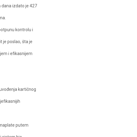
 dana izdato je 427
ma.
otpunu kontrolu i
t je poslao, šta je
ijem i efikasnijem
a uvođenja kartičnog
efikasnijih
in naplate putem