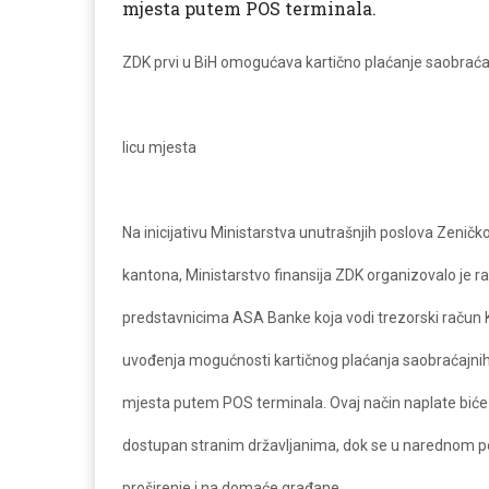
mjesta putem POS terminala.
ZDK prvi u BiH omogućava kartično plaćanje saobraća
licu mjesta
Na inicijativu Ministarstva unutrašnjih poslova Zenič
kantona, Ministarstvo finansija ZDK organizovalo je r
predstavnicima ASA Banke koja vodi trezorski račun K
uvođenja mogućnosti kartičnog plaćanja saobraćajnih 
mjesta putem POS terminala. Ovaj način naplate biće 
dostupan stranim državljanima, dok se u narednom pe
proširenje i na domaće građane.