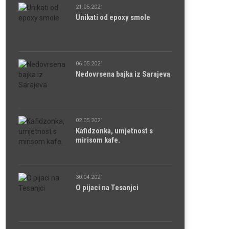
21.05.2021
Unikati od epoxy smole
06.05.2021
Nedovrsena bajka iz Sarajeva
02.05.2021
Kafidzonka, umjetnost s
mirisom kafe.
30.04.2021
O pijaci na Tesanjci