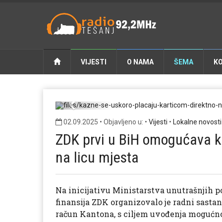
VIJESTI
O NAMA
ŠEMA
K
kazne-se-uskoro-placaju
Previous
02.09.2025 • Objavljeno u: •
Vijesti
•
Lokalne novosti
ZDK prvi u BiH omogućava ka
na licu mjesta
Na inicijativu Ministarstva unutrašnjih 
finansija ZDK organizovalo je radni sast
račun Kantona, s ciljem uvođenja mogućnos