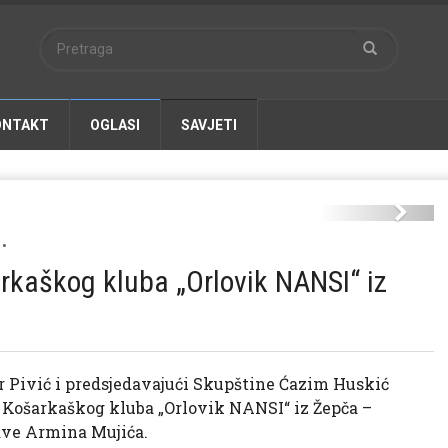
ONTAKT
OGLASI
SAVJETI
jer-orlovik-0409-1.jpg
Next
•
rkaškog kluba „Orlovik NANSI“ iz
 Pivić i predsjedavajući Skupštine Ćazim Huskić
e Košarkaškog kluba „Orlovik NANSI“ iz Žepča –
ave Armina Mujića.