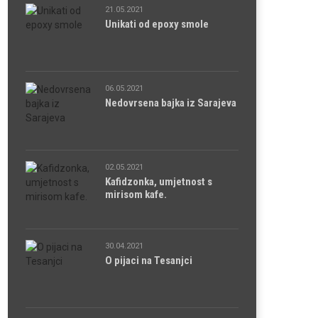
21.05.2021
Unikati od epoxy smole
06.05.2021
Nedovrsena bajka iz Sarajeva
02.05.2021
Kafidzonka, umjetnost s
mirisom kafe.
30.04.2021
O pijaci na Tesanjci