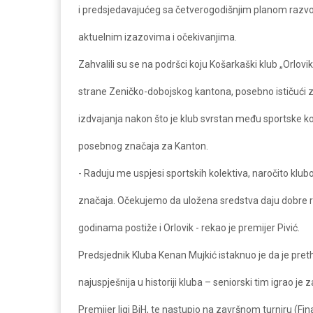
i predsjedavajućeg sa četverogodišnjim planom razvoj
aktuelnim izazovima i očekivanjima.
Zahvalili su se na podršci koju Košarkaški klub „Orlov
strane Zeničko-dobojskog kantona, posebno ističući 
izdvajanja nakon što je klub svrstan među sportske ko
posebnog značaja za Kanton.
- Raduju me uspjesi sportskih kolektiva, naročito kl
značaja. Očekujemo da uložena sredstva daju dobre r
godinama postiže i Orlovik - rekao je premijer Pivić.
Predsjednik Kluba Kenan Mujkić istaknuo je da je pre
najuspješnija u historiji kluba – seniorski tim igrao je
Premijer ligi BiH, te nastupio na završnom turniru (Fin