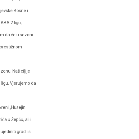
jevske Bosne i
 ABA 2 ligu,
om da će u sezoni
 prestižnom
onu. Naš cilj je
 ligu. Vjerujemo da
reni „Husejin
iča u Žepču, ali i
jediniti grad i s