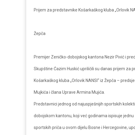
Prijem za predstavnike Košarkaškog kluba „Orlovik NA
Žepča
Premijer Zeničko-dobojskog kantona Nezir Pivić i pre
Skupštine Ćazim Huskić upriličili su danas prijem za 
Košarkaškog kluba „Orlovik NANSI“ iz Žepča – predsj
Mujkića i člana Uprave Armina Mujića.
Predstavnici jednog od najuspješnijih sportskih kolekt
dobojskom kantonu, koji već godinama ispisuje jednu 
sportskih priča u ovom dijelu Bosne i Hercegovine, up