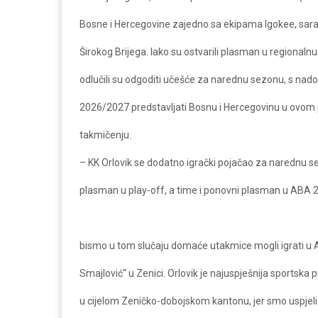
Bosne i Hercegovine zajedno sa ekipama Igokee, sara
Širokog Brijega. Iako su ostvarili plasman u regionalnu
odlučili su odgoditi učešće za narednu sezonu, s nad
2026/2027 predstavljati Bosnu i Hercegovinu u ovom
takmičenju.
– KK Orlovik se dodatno igrački pojačao za narednu sez
plasman u play-off, a time i ponovni plasman u ABA 2
bismo u tom slučaju domaće utakmice mogli igrati u A
Smajlović“ u Zenici. Orlovik je najuspješnija sportska pr
u cijelom Zeničko-dobojskom kantonu, jer smo uspjeli u