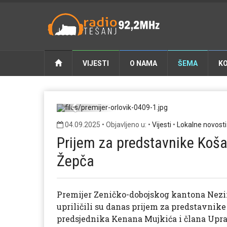
VIJESTI
O NAMA
ŠEMA
K
premi
Previous
04.09.2025 • Objavljeno u: •
Vijesti
•
Lokalne novosti
Prijem za predstavnike Koša
Žepča
Premijer Zeničko-dobojskog kantona Nezir
upriličili su danas prijem za predstavnik
predsjednika Kenana Mujkića i člana Upr