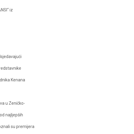
NSI“ iz
dsjedavajući
predstavnike
ednika Kenana
iva u Zeničko-
od najljepših
oznali su premijera