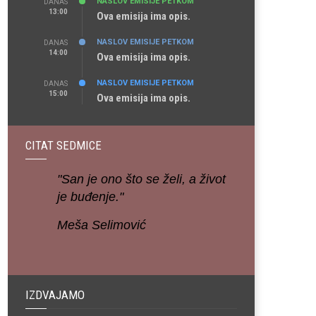
NASLOV EMISIJE PETKOM
DANAS
13:00
Ova emisija ima opis.
NASLOV EMISIJE PETKOM
DANAS
14:00
Ova emisija ima opis.
NASLOV EMISIJE PETKOM
DANAS
15:00
Ova emisija ima opis.
CITAT SEDMICE
"San je ono što se želi, a život
je buđenje."
Meša Selimović
IZDVAJAMO