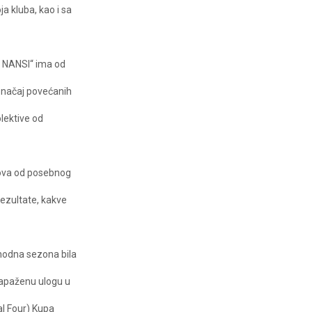
a kluba, kao i sa
ik NANSI“ ima od
značaj povećanih
lektive od
ubova od posebnog
ezultate, kakve
thodna sezona bila
 zapaženu ulogu u
al Four) Kupa