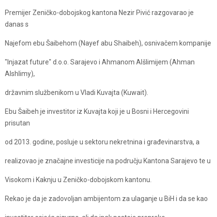
Premijer Zeničko-dobojskog kantona Nezir Pivić razgovarao je
danas s
Najefom ebu Šaibehom (Nayef abu Shaibeh), osnivačem kompanije
"Injazat future" d.o.o. Sarajevo i Ahmanom Alšlimijem (Ahman
Alshlimy),
državnim službenikom u Vladi Kuvajta (Kuwait).
Ebu Šaibeh je investitor iz Kuvajta koji je u Bosni i Hercegovini
prisutan
od 2013. godine, posluje u sektoru nekretnina i građevinarstva, a
realizovao je značajne investicije na području Kantona Sarajevo te u
Visokom i Kaknju u Zeničko-dobojskom kantonu.
Rekao je da je zadovoljan ambijentom za ulaganje u BiH i da se kao