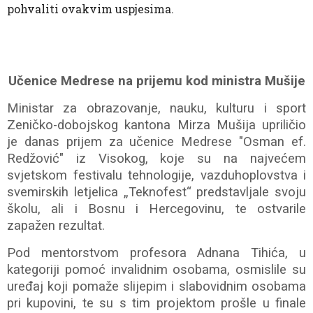
pohvaliti ovakvim uspjesima.
Učenice Medrese na prijemu kod ministra Mušije
Ministar za obrazovanje, nauku, kulturu i sport
Zeničko-dobojskog kantona Mirza Mušija upriličio
je danas prijem za učenice Medrese "Osman ef.
Redžović" iz Visokog, koje su na najvećem
svjetskom festivalu tehnologije, vazduhoplovstva i
svemirskih letjelica „Teknofest“ predstavljale svoju
školu, ali i Bosnu i Hercegovinu, te ostvarile
zapažen rezultat.
Pod mentorstvom profesora Adnana Tihića, u
kategoriji pomoć invalidnim osobama, osmislile su
uređaj koji pomaže slijepim i slabovidnim osobama
pri kupovini, te su s tim projektom prošle u finale