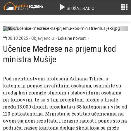
SLUŠAJ RADIO
ucenice-medrese-na-prijemu-kod-ministra-
musije-2.jpg
Previous
Next
30.10.2025 • Objavljeno u: •
Lokalne novosti
•
Učenice Medrese na prijemu kod
ministra Mušije
Pod mentorstvom profesora Adnana Tihića, u
kategoriji pomoć invalidnim osobama, osmislile su
uređaj koji pomaže slijepim i slabovidnim osobama
pri kupovini, te su s tim projektom prošle u finale
među 13.000 drugih projekata u 58 kategorija i više od
120 potkategorija. Ministar je čestitao učenicama na
ovom sjajnom rezultatu i izrazio radost i ponos što na
području našeg kantona djeluje škola koja se može