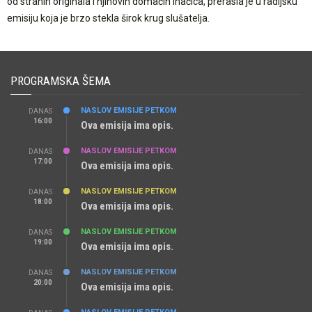
od stranih originala i njihovih domaćih inačica, prerasla je u radijsku
emisiju koja je brzo stekla širok krug slušatelja.
PROGRAMSKA ŠEMA
NASLOV EMISIJE PETKOM
DANAS
16:00
Ova emisija ima opis.
NASLOV EMISIJE PETKOM
DANAS
17:00
Ova emisija ima opis.
NASLOV EMISIJE PETKOM
DANAS
18:00
Ova emisija ima opis.
NASLOV EMISIJE PETKOM
DANAS
19:00
Ova emisija ima opis.
NASLOV EMISIJE PETKOM
DANAS
20:00
Ova emisija ima opis.