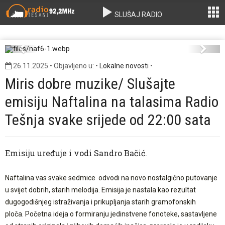
SLUŠAJ RADIO
naf6-1.webp
Previous
Next
26.11.2025 • Objavljeno u: •
Lokalne novosti
•
Miris dobre muzike/ Slušajte
emisiju Naftalina na talasima Radio
Tešnja svake srijede od 22:00 sata
Emisiju uređuje i vodi Sandro Bačić.
Naftalina vas svake sedmice odvodi na novo nostalgično putovanje
u svijet dobrih, starih melodija. Emisija je nastala kao rezultat
dugogodišnjeg istraživanja i prikupljanja starih gramofonskih
ploča. Početna ideja o formiranju jedinstvene fonoteke, sastavljene