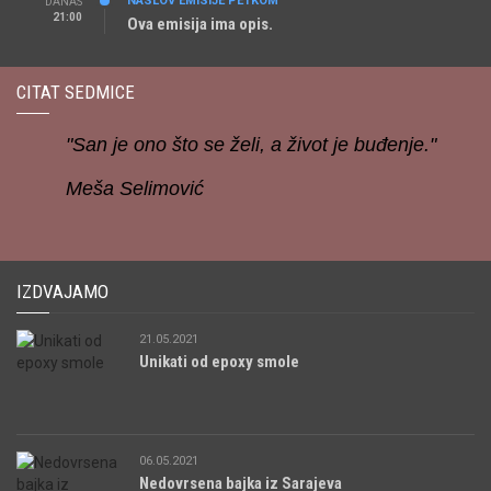
NASLOV EMISIJE PETKOM
DANAS
21:00
Ova emisija ima opis.
CITAT SEDMICE
"San je ono što se želi, a život je buđenje."
Meša Selimović
IZDVAJAMO
21.05.2021
Unikati od epoxy smole
06.05.2021
Nedovrsena bajka iz Sarajeva