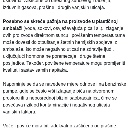
uslovima, zaštićene od direktnog sunčevog zračenja,
izduvnih gasova, prašine i drugih vanjskih uticaja.
Posebno se skreće pažnja na proizvode u plastičnoj
ambalaži
(voda, sokovi, osvježavajuća pića i sl.). Izlaganje
ovih proizvoda direktnom suncu i povišenim temperaturama
može dovesti do otpuštanja štetnih hemijskih spojeva iz
ambalaže, što može negativno uticati na zdravlje ljudi,
uključujući hormonalne poremećaje i druge štetne
posljedice. Također, povišene temperature mogu promijeniti
kvalitet i sastav samih napitaka.
Napominje se da se navedene mjere odnose i na benzinske
pumpe, gdje se često vrši izlaganje pića na otvorenom
prostoru ili u neposrednoj blizini saobraćajnica, čime se
povećava rizik od kontaminacije i negativnog uticaja
vanjskih faktora.
Voće i povrće mora biti adekvatno zaštićeno od prašine,