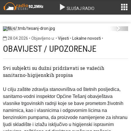
SLUŠAJ RADIO
tesanj-dron.jpg
Previous
Next
28.04.2026 • Objavljeno u: •
Vijesti
•
Lokalne novosti
•
OBAVIJEST / UPOZORENJE
Svi subjekti su dužni pridržavati se važećih
sanitarno-higijenskih propisa
U cilju zaštite zdravlja stanovništva od štetnih posljedica,
sanitarno-vodni inspektor Općine Tešanj obavještava
vlasnike trgovinskih radnji koje se bave prometom životnih
namirnica, kao i vlasnicima i odgovornim licima na
benzinskim pumpama, da proizvode namijenjene za ishranu
ljudi skladište i izlažu isključivo u higijenski ispravnim