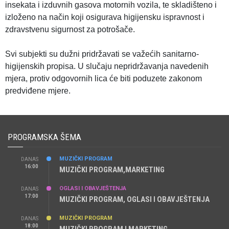
insekata i izduvnih gasova motornih vozila, te skladišteno i
izloženo na način koji osigurava higijensku ispravnost i
zdravstvenu sigurnost za potrošače.
Svi subjekti su dužni pridržavati se važećih sanitarno-
higijenskih propisa. U slučaju nepridržavanja navedenih
mjera, protiv odgovornih lica će biti poduzete zakonom
predviđene mjere.
PROGRAMSKA ŠEMA
MUZIČKI PROGRAM
DANAS
16:00
MUZIČKI PROGRAM,MARKETING
OGLASI I OBAVJEŠTENJA
DANAS
17:00
MUZIČKI PROGRAM, OGLASI I OBAVJEŠTENJA
MUZIČKI PROGRAM
DANAS
18:00