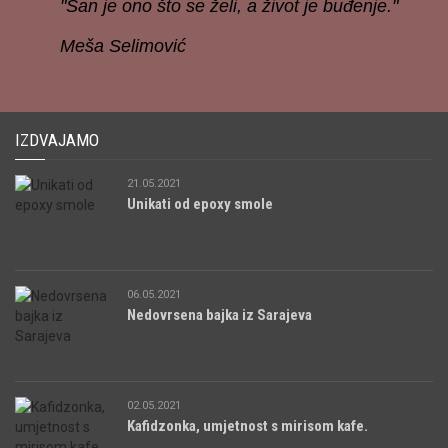
"San je ono što se želi, a život je buđenje."
Meša Selimović
IZDVAJAMO
21.05.2021
Unikati od epoxy smole
06.05.2021
Nedovrsena bajka iz Sarajeva
02.05.2021
Kafidzonka, umjetnost s mirisom kafe.