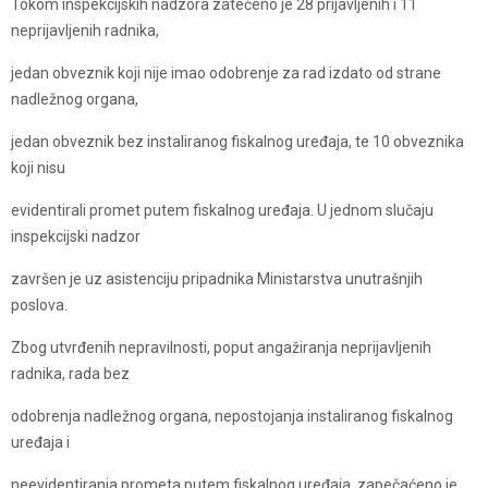
Tokom inspekcijskih nadzora zatečeno je 28 prijavljenih i 11
neprijavljenih radnika,
jedan obveznik koji nije imao odobrenje za rad izdato od strane
nadležnog organa,
jedan obveznik bez instaliranog fiskalnog uređaja, te 10 obveznika
koji nisu
evidentirali promet putem fiskalnog uređaja. U jednom slučaju
inspekcijski nadzor
završen je uz asistenciju pripadnika Ministarstva unutrašnjih
poslova.
Zbog utvrđenih nepravilnosti, poput angažiranja neprijavljenih
radnika, rada bez
odobrenja nadležnog organa, nepostojanja instaliranog fiskalnog
uređaja i
neevidentiranja prometa putem fiskalnog uređaja, zapečaćeno je