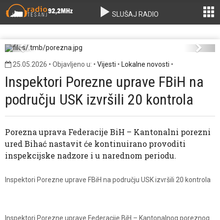
SLUŠAJ RADIO
porezna.jpg
Previous
Next
25.05.2026 • Objavljeno u: •
Vijesti
•
Lokalne novosti
•
Inspektori Porezne uprave FBiH na
području USK izvršili 20 kontrola
Porezna uprava Federacije BiH – Kantonalni porezni
ured Bihać nastavit će kontinuirano provoditi
inspekcijske nadzore i u narednom periodu.
Inspektori Porezne uprave FBiH na području USK izvršili 20 kontrola
Inspektori Porezne uprave Federacije BiH – Kantonalnog poreznog