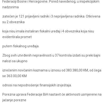
Federaciji Bosne i Hercegovine. Pored navedenog, u inspekcijskim
nadzorima
zatečen je 121 prijavljeni radnik i 3 neprijavljena radnika. Otkrivena
su 2 obveznika
koja nisu imala instaliran fiskalni uređaj i 4 obveznika koja nisu
evidentirala promet
putem fiskalnog uređaja.
Zbog svih utvrđenih nepravilnosti u 37 kontrola izdati su prekršajni
nalozi sa ukupno
izrečenim novčanim kaznama u iznosu od 383.380,00 KM, od čega
se 363.00,00 KM
odnosi na nepodnošenje finansijskih izvještaja.
Porezna uprava Federacije BiH nastavit će aktivnosti usmjerene na
jačanje porezne