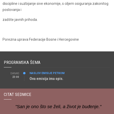
discipline i suzbijanje sive ekonomije, s ciljem osiguranja zakonitog
poslovanja i
zaštite javnih prihoda.
Porezna uprava Federacije Bosne i Hercegovine
PROGRAMSKA ŠEMA
NASLOV EMISIJE PETKOM
DANAS
23:00
Ova emisija ima opis.
CITAT SEDMICE
"San je ono što se želi, a život je buđenje."