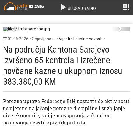
SLUŠAJ RADIO
porezna.jpg
Previous
Next
02.06.2026 • Objavljeno u: •
Vijesti
•
Lokalne novosti
•
Na području Kantona Sarajevo
izvršeno 65 kontrola i izrečene
novčane kazne u ukupnom iznosu
383.380,00 KM
Porezna uprava Federacije BiH nastavit će aktivnosti
usmjerene na jačanje porezne discipline i suzbijanje
sive ekonomije, s ciljem osiguranja zakonitog
poslovanja i zaštite javnih prihoda.