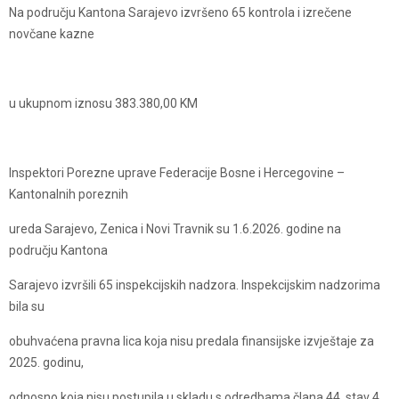
Na području Kantona Sarajevo izvršeno 65 kontrola i izrečene
novčane kazne
u ukupnom iznosu 383.380,00 KM
Inspektori Porezne uprave Federacije Bosne i Hercegovine –
Kantonalnih poreznih
ureda Sarajevo, Zenica i Novi Travnik su 1.6.2026. godine na
području Kantona
Sarajevo izvršili 65 inspekcijskih nadzora. Inspekcijskim nadzorima
bila su
obuhvaćena pravna lica koja nisu predala finansijske izvještaje za
2025. godinu,
odnosno koja nisu postupila u skladu s odredbama člana 44. stav 4.