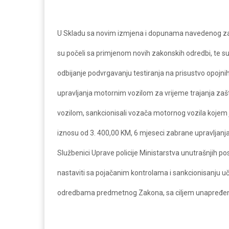
U Skladu sa novim izmjena i dopunama navedenog zako
su počeli sa primjenom novih zakonskih odredbi, te su
odbijanje podvrgavanju testiranja na prisustvo opojnih
upravljanja motornim vozilom za vrijeme trajanja za
vozilom, sankcionisali vozača motornog vozila koje
iznosu od 3. 400,00 KM, 6 mjeseci zabrane upravljanj
Službenici Uprave policije Ministarstva unutrašnjih 
nastaviti sa pojačanim kontrolama i sankcionisanju u
odredbama predmetnog Zakona, sa ciljem unapređenja 