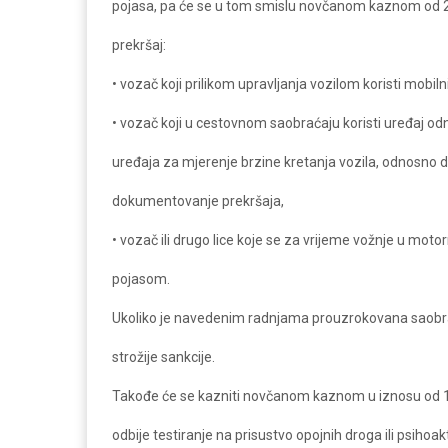
pojasa, pa će se u tom smislu novčanom kaznom od 2
prekršaj:
• vozač koji prilikom upravljanja vozilom koristi mobilni 
• vozač koji u cestovnom saobraćaju koristi uređaj o
uređaja za mjerenje brzine kretanja vozila, odnosno 
dokumentovanje prekršaja,
• vozač ili drugo lice koje se za vrijeme vožnje u mo
pojasom.
Ukoliko je navedenim radnjama prouzrokovana saobr
strožije sankcije.
Takođe će se kazniti novčanom kaznom u iznosu od 1.0
odbije testiranje na prisustvo opojnih droga ili psihoak