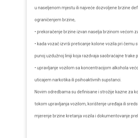
u naseljenom mjestu ili najveće dozvoljene brzine de
ograničenjem brzine,
• prekoračenje brzine izvan naselja brzinom većom z
• kada vozač izvrši preticanje kolone vozila pri čemu s
punoj uzdužnoj liniji koja razdvaja saobraćajne trake 
• upravljanje vozilom sa koncentracijom alkohola većo
uticajem narkotika ili psihoaktivnih supstanci.
Novim odredbama su definisane i strožije kazne za kor
tokom upravljanja vozilom, korištenje uređaja ili sre
mjerenje brzine kretanja vozila i dokumentovanje prek