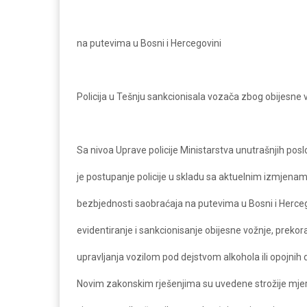
na putevima u Bosni i Hercegovini
Policija u Tešnju sankcionisala vozača zbog obijesne 
Sa nivoa Uprave policije Ministarstva unutrašnjih po
je postupanje policije u skladu sa aktuelnim izmje
bezbjednosti saobraćaja na putevima u Bosni i Herc
evidentiranje i sankcionisanje obijesne vožnje, prekor
upravljanja vozilom pod dejstvom alkohola ili opojnih 
Novim zakonskim rješenjima su uvedene strožije mjere