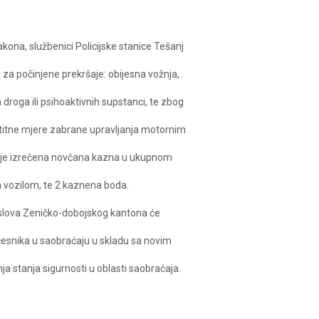
na, službenici Policijske stanice Tešanj
 za počinjene prekršaje: obijesna vožnja,
 droga ili psihoaktivnih supstanci, te zbog
štitne mjere zabrane upravljanja motornim
m je izrečena novčana kazna u ukupnom
a vozilom, te 2 kaznena boda.
poslova Zeničko-dobojskog kantona će
česnika u saobraćaju u skladu sa novim
stanja sigurnosti u oblasti saobraćaja.