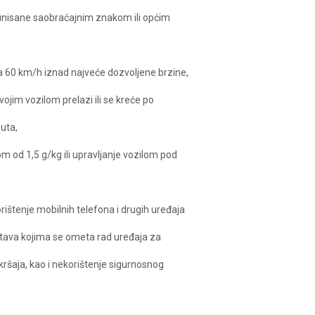
finisane saobraćajnim znakom ili općim
a 60 km/h iznad najveće dozvoljene brzine,
vojim vozilom prelazi ili se kreće po
puta,
m od 1,5 g/kg ili upravljanje vozilom pod
ištenje mobilnih telefona i drugih uređaja
dstava kojima se ometa rad uređaja za
ršaja, kao i nekorištenje sigurnosnog