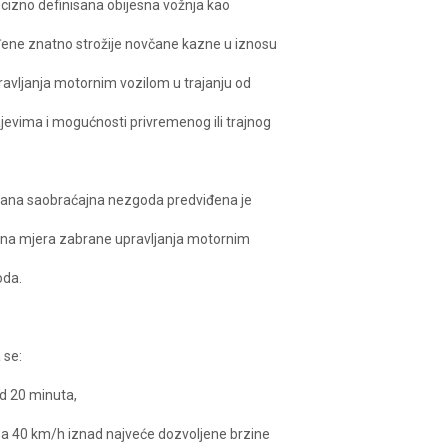
recizno definisana obijesna vožnja kao
iđene znatno strožije novčane kazne u iznosu
ravljanja motornim vozilom u trajanju od
jevima i mogućnosti privremenog ili trajnog
vana saobraćajna nezgoda predviđena je
tna mjera zabrane upravljanja motornim
oda.
 se:
od 20 minuta,
za 40 km/h iznad najveće dozvoljene brzine