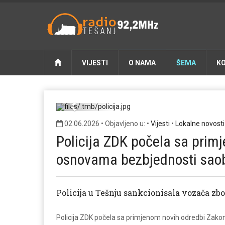
VIJESTI
O NAMA
ŠEMA
K
Previous
02.06.2026 • Objavljeno u: •
Vijesti
•
Lokalne novosti
Policija ZDK počela sa prim
osnovama bezbjednosti sao
Policija u Tešnju sankcionisala vozača zbo
Policija ZDK počela sa primjenom novih odredbi Zak