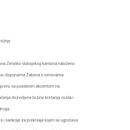
vožnje
slova Zeničko-dobojskog kantona naloženo
nama i dopunama Zakona o osnovama
egovini, sa posebnim akcentom na
ačenja dozvoljene brzine kretanja vozila i
droga.
 i sankcije za prekršaje kojim se ugrožava