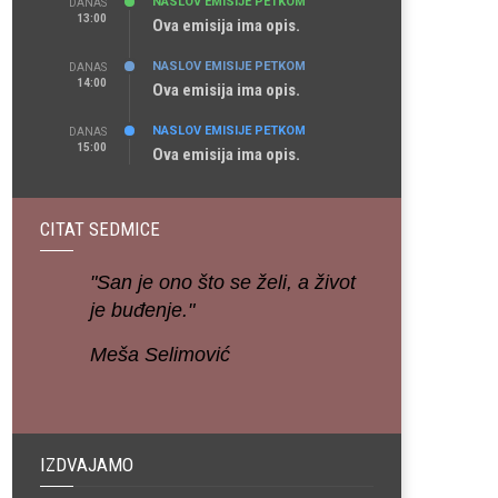
NASLOV EMISIJE PETKOM
DANAS
13:00
Ova emisija ima opis.
NASLOV EMISIJE PETKOM
DANAS
14:00
Ova emisija ima opis.
NASLOV EMISIJE PETKOM
DANAS
15:00
Ova emisija ima opis.
CITAT SEDMICE
"San je ono što se želi, a život
je buđenje."
Meša Selimović
IZDVAJAMO