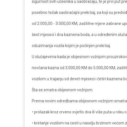
sigurnost svih učesnika u saobraćaju, te je prvi put p
posebno težak saobraćajni prekršaj, za koji su predv
od 2.000,00 - 3.000,00 KM, zaštitne mjere zabrane up
šest mjeseci i dva kaznena boda, a u određenim sluča
oduzimanja vozila kojim je počinjen prekršaj.
U slučajevima kada je obijesnom vožnjom prouzroko
novčana kazna od 3.000,00 KM do 5.000,00 KM, zašti
vozilom u trajanju od devet mjeseci i četiri kaznena b
Šta se smatra obijesnom vožnjom:
Prema novim odredbama obijesnom vožnjom smatra
• prolazak kroz crveno svjetlo dva ili više puta u roku 
• kretanje vozilom na cesti u naselju brzinom većom 