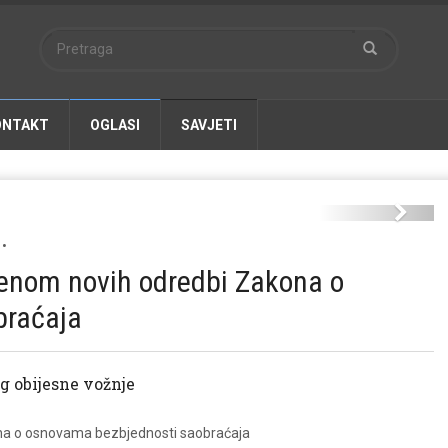
ONTAKT
OGLASI
SAVJETI
policija.jpg
Next
•
jenom novih odredbi Zakona o
braćaja
g obijesne vožnje
ona o osnovama bezbjednosti saobraćaja