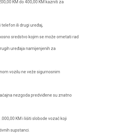
00,00 KM do 400,00 KM kazniti za
telefon ili drugi uređaj,
dnosno sredstvo kojim se može ometati rad
drugih uređaja namijenjenih za
tornom vozilu ne veže sigurnosnim
aćajna nezgoda predviđene su znatno
00,00 KM i lišiti slobode vozač koji
tivnih supstanci.