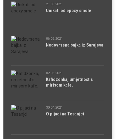
21.05.2021
Unikati od epoxy smole
06.05.2021
Nedovrsena bajka iz Sarajeva
02.05.2021
Kafidzonka, umjetnost s
mirisom kafe.
30.04.2021
O pijaci na Tesanjci