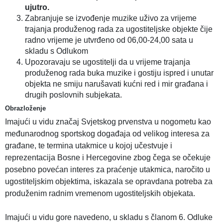
ujutro.
Zabranjuje se izvođenje muzike uživo za vrijeme
trajanja produženog rada za ugostiteljske objekte čije
radno vrijeme je utvrđeno od 06,00-24,00 sata u
skladu s Odlukom
Upozoravaju se ugostitelji da u vrijeme trajanja
produženog rada buka muzike i gostiju ispred i unutar
objekta ne smiju narušavati kućni red i mir građana i
drugih poslovnih subjekata.
Obrazloženje
Imajući u vidu značaj Svjetskog prvenstva u nogometu kao
međunarodnog sportskog događaja od velikog interesa za
građane, te termina utakmice u kojoj učestvuje i
reprezentacija Bosne i Hercegovine zbog čega se očekuje
posebno povećan interes za praćenje utakmica, naročito u
ugostiteljskim objektima, iskazala se opravdana potreba za
produženim radnim vremenom ugostiteljskih objekata.
Imajući u vidu gore navedeno, u skladu s članom 6. Odluke