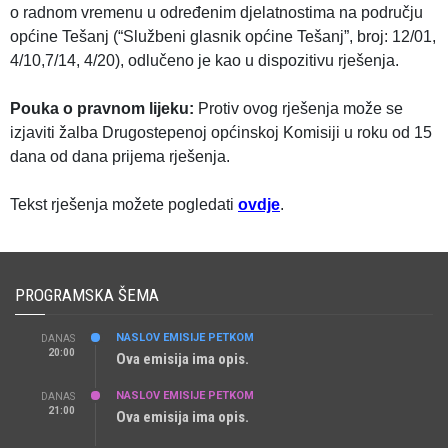
o radnom vremenu u određenim djelatnostima na području
općine Tešanj (“Službeni glasnik općine Tešanj”, broj: 12/01,
4/10,7/14, 4/20), odlučeno je kao u dispozitivu rješenja.
Pouka o pravnom lijeku:
Protiv ovog rješenja može se
izjaviti žalba Drugostepenoj općinskoj Komisiji u roku od 15
dana od dana prijema rješenja.
Tekst rješenja možete pogledati
ovdje
.
PROGRAMSKA ŠEMA
NASLOV EMISIJE PETKOM
DANAS
20:00
Ova emisija ima opis.
NASLOV EMISIJE PETKOM
DANAS
21:00
Ova emisija ima opis.