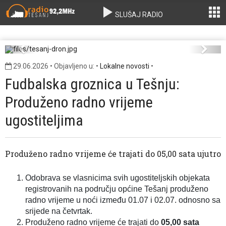
SLUŠAJ RADIO
tesanj-dron.jpg
Previous
Next
29.06.2026 • Objavljeno u: •
Lokalne novosti
•
Fudbalska groznica u Tešnju:
Produženo radno vrijeme
ugostiteljima
Produženo radno vrijeme će trajati do 05,00 sata ujutro
Odobrava se vlasnicima svih ugostiteljskih objekata
registrovanih na području općine Tešanj produženo
radno vrijeme u noći između 01.07 i 02.07. odnosno sa
srijede na četvrtak.
Produženo radno vrijeme će trajati do
05,00 sata