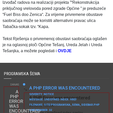
Izvođač radova na realizaciji projekta ”“Rekonstrukcija
priključnog vrelovoda pored zgrade Općine ” je preduzeće
“Fuel Biss doo Zenica“. Za vrijeme privremene obustave
saobraćaja može se koristiti alternativni pravac ulica
Tabačka-sokak tzv. “Kapa.
Tekst Rješenja o privremenoj obustavi saobraćaja oglašen
je na oglasnoj ploči Općine Tešanj, Ureda Jelah i Ureda
Tešanjka, a možete pogledati i
OVDJE
PROGRAMSKA ŠEMA
DANAS
A PHP ERROR WAS ENCOUNTERED
">
A
SEVERITY: NOTICE
PHP
A PHP Error was encountered
MESSAGE: UNDEFINED INDEX: HREF
ERROR
FILENAME: SITE/PROGRAMSKA_SEMA_SIDEBAR.PHP
Severity: Notice
WAS
ENCOUNTERED
LINE NUMBER: 32
Message: Undefined index: naslov