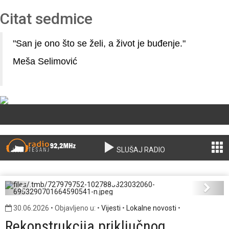
Citat sedmice
"San je ono što se želi, a život je buđenje."
Meša Selimović
SLUŠAJ RADIO
727979752-1027883323032060-
6953290701664590541-n.jpeg
Previous
Next
30.06.2026 • Objavljeno u: •
Vijesti
•
Lokalne novosti
•
Rekonstrukcija priključnog