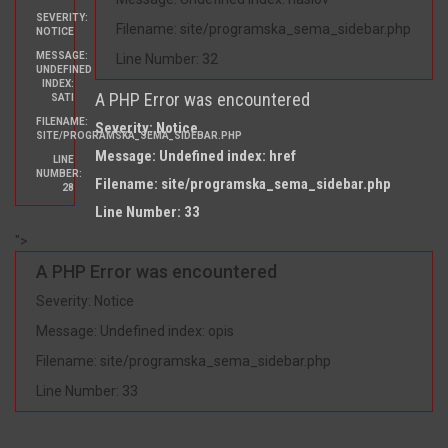
SEVERITY:
Filename: site/programska_sema_sidebar.php
NOTICE
MESSAGE:
Line Number: 32
UNDEFINED
INDEX:
A PHP Error was encountered
SATI
FILENAME:
Severity: Notice
SITE/PROGRAMSKA_SEMA_SIDEBAR.PHP
Message: Undefined index: href
LINE
NUMBER:
Filename: site/programska_sema_sidebar.php
28
Line Number: 33
">
A PHP Error was encountered
Severity: Notice
Message: Undefined index: opis
Filename: site/programska_sema_sidebar.php
Line Number: 33