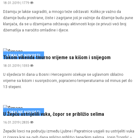
18.01.2019 | 1779
Džamiju je lakše sagraditi, a mnogo teže održavati. Koliko je važno da
džamije budu prostrane, čiste i zagrijane još je važnije da džamije budu pune
klanjača, da se u džamijama održavaju aktivnosti koje će privući veći broj
džematlija a naročito omladine i djece.
LOKALNE NOVOSTI
Tokom vikenda tmurno vrijeme sa kišom i snijegom
18.01.2019 | 1593
U sljedeća tri dana u Bosni i Hercegovini očekuje se uglavnom oblačno
vrijeme sa kišom i susnježicom, popraćeno temperaturama od minus pet do
13 stepeni.
LOKALNE NOVOSTI
U Žepču ustrijelili vuka, čopor se približio selima
16.01.2019 | 2835
Žepački lovci na području između Ljubne i Papratnice uspjeli su ustrijeliti vuka
iz čopora koji se ovih dana prilično približio žepačkim selima. Josip Trogrlić –