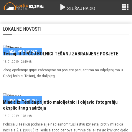
SLUŠAJ RADIO
LOKALNE NOVOSTI
LOKALNE NOVOSTI
Tešanj: U OPĆOJ BOLNICI TEŠANJ ZABRANJENE POSJETE
18.01.2019 | 2649
Zbog epidemije gripe zabranjene su posjete pacijentima na odjeljenjima u
Općoj bolnici Tešanj, do daljnjeg.
LOKALNE NOVOSTI
Mladić iz Teslića prijetio maloljetnici i objavio fotografiju
eksplicitnog sadržaja
18.01.2019 | 1781
Policija u Tesliću podnijela je nadležnom tužilaštvu izvještaj protiv mladića
inicijala Ž.T. (2000.) iz Teslića zbog osnova sumnje da je izvršio krivično djelo