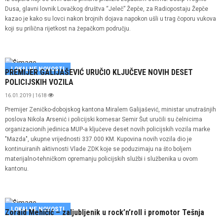
Dusa, glavni lovnik Lovačkog društva “Jeleč” Žepče, za Radiopostaju Žepče
kazao je kako su lovci nakon brojnih dojava napokon ušli u trag čoporu vukova
koji su prilična rijetkost na žepačkom području.
LOKALNE NOVOSTI
PREMIJER GALIJAŠEVIĆ URUČIO KLJUČEVE NOVIH DESET
POLICIJSKIH VOZILA
16.01.2019 | 1618
Premijer Zeničko-dobojskog kantona Miralem Galijašević, ministar unutrašnjih
poslova Nikola Arsenić i policijski komesar Semir Šut uručili su čelnicima
organizacionih jedinica MUP-a ključeve deset novih policijskih vozila marke
"Mazda", ukupne vrijednosti 337.000 KM. Kupovina novih vozila dio je
kontinuiranih aktivnosti Vlade ZDK koje se poduzimaju na što boljem
materijalno-tehničkom opremanju policijskih službi i službenika u ovom
kantonu.
LOKALNE NOVOSTI
Zoraid Mehičić – zaljubljenik u rock’n’roll i promotor Tešnja