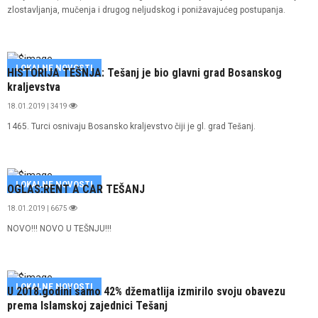
zlostavljanja, mučenja i drugog neljudskog i ponižavajućeg postupanja.
LOKALNE NOVOSTI
HISTORIJA TEŠNJA: Tešanj je bio glavni grad Bosanskog
kraljevstva
18.01.2019 | 3419
1465. Turci osnivaju Bosansko kraljevstvo čiji je gl. grad Tešanj.
LOKALNE NOVOSTI
OGLAS:RENT A CAR TEŠANJ
18.01.2019 | 6675
NOVO!!! NOVO U TEŠNJU!!!
LOKALNE NOVOSTI
U 2018.godini samo 42% džematlija izmirilo svoju obavezu
prema Islamskoj zajednici Tešanj