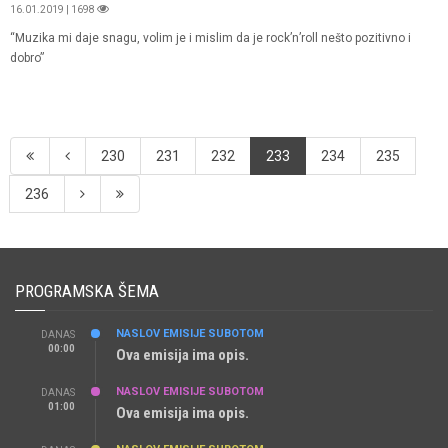
16.01.2019 | 1698
“Muzika mi daje snagu, volim je i mislim da je rock’n’roll nešto pozitivno i
dobro”
230
231
232
233
234
235
236
PROGRAMSKA ŠEMA
NASLOV EMISIJE SUBOTOM
DANAS
00:00
Ova emisija ima opis.
NASLOV EMISIJE SUBOTOM
DANAS
01:00
Ova emisija ima opis.