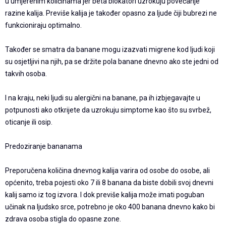
u umjerenim količinama jer beta blokatori uzrokuju povećanje
razine kalija. Previše kalija je također opasno za ljude čiji bubrezi ne
funkcioniraju optimalno.
Također se smatra da banane mogu izazvati migrene kod ljudi koji
su osjetljivi na njih, pa se držite pola banane dnevno ako ste jedni od
takvih osoba.
I na kraju, neki ljudi su alergični na banane, pa ih izbjegavajte u
potpunosti ako otkrijete da uzrokuju simptome kao što su svrbež,
oticanje ili osip.
Predoziranje bananama
Preporučena količina dnevnog kalija varira od osobe do osobe, ali
općenito, treba pojesti oko 7 ili 8 banana da biste dobili svoj dnevni
kalij samo iz tog izvora. I dok previše kalija može imati poguban
učinak na ljudsko srce, potrebno je oko 400 banana dnevno kako bi
zdrava osoba stigla do opasne zone.