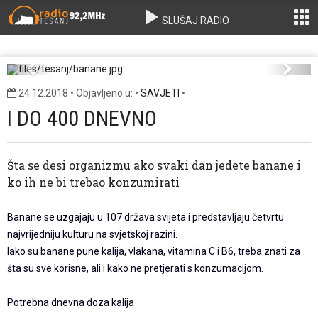
SLUŠAJ RADIO
banane.jpg
Previous
Next
24.12.2018 • Objavljeno u: •
SAVJETI
•
I DO 400 DNEVNO
Šta se desi organizmu ako svaki dan jedete banane i
ko ih ne bi trebao konzumirati
Banane se uzgajaju u 107 država svijeta i predstavljaju četvrtu
najvrijedniju kulturu na svjetskoj razini.
Iako su banane pune kalija, vlakana, vitamina C i B6, treba znati za
šta su sve korisne, ali i kako ne pretjerati s konzumacijom.
Potrebna dnevna doza kalija