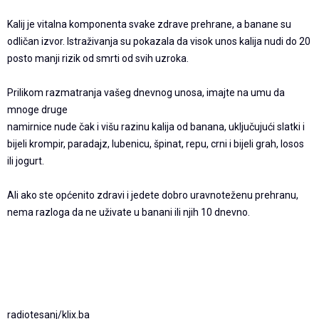
Kalij je vitalna komponenta svake zdrave prehrane, a banane su
odličan izvor. Istraživanja su pokazala da visok unos kalija nudi do 20
posto manji rizik od smrti od svih uzroka.
Prilikom razmatranja vašeg dnevnog unosa, imajte na umu da
mnoge druge
namirnice nude čak i višu razinu kalija od banana, uključujući slatki i
bijeli krompir, paradajz, lubenicu, špinat, repu, crni i bijeli grah, losos
ili jogurt.
Ali ako ste općenito zdravi i jedete dobro uravnoteženu prehranu,
nema razloga da ne uživate u banani ili njih 10 dnevno.
radiotesanj/klix.ba