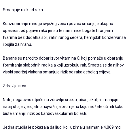
Smanjuje rizik od raka
Konzumiranje mnogo svježeg voća i povrća smanjuje ukupnu
opasnost od pojave raka jer su te namirnice bogate hranjivim
tvarima bez dodatka soli, rafiniranog šećera, hemijskih konzervansa
i bojila za hranu.
Banane su naročito dobar izvor vitamina C, koji pomaže u obaranju
formiranja slobodnih radikala koji uzrokuju rak. Smatra se da njihov
visoki sadržaj vlakana smanjuje rizik od raka debelog crijeva.
Zdravlje srca
Natrij negativno utječe na zdravlje srce, a jačanje kalija smanjuje
natrij što je vjerojatno najvažnija promjena koju možete učiniti kako
biste smanjili rizik od kardiovaskularnih bolesti.
Jedna studija je pokazala da ljudi koji uzimaju najmanje 4,069 mg