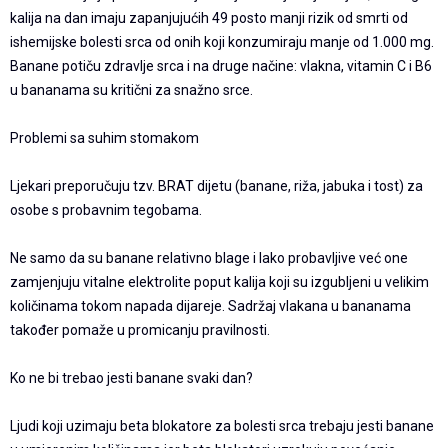
kalija na dan imaju zapanjujućih 49 posto manji rizik od smrti od
ishemijske bolesti srca od onih koji konzumiraju manje od 1.000 mg.
Banane potiču zdravlje srca i na druge načine: vlakna, vitamin C i B6
u bananama su kritični za snažno srce.
Problemi sa suhim stomakom
Ljekari preporučuju tzv. BRAT dijetu (banane, riža, jabuka i tost) za
osobe s probavnim tegobama.
Ne samo da su banane relativno blage i lako probavljive već one
zamjenjuju vitalne elektrolite poput kalija koji su izgubljeni u velikim
količinama tokom napada dijareje. Sadržaj vlakana u bananama
također pomaže u promicanju pravilnosti.
Ko ne bi trebao jesti banane svaki dan?
Ljudi koji uzimaju beta blokatore za bolesti srca trebaju jesti banane