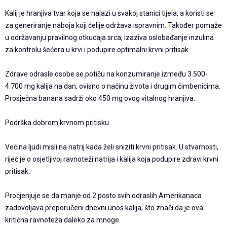
Kalij je hranjiva tvar koja se nalazi u svakoj stanici tijela, a koristi se
za generiranje naboja koji ćelije održava ispravnim. Također pomaže
u održavanju pravilnog otkucaja srca, izaziva oslobađanje inzulina
za kontrolu šećera u krvi i podupire optimalni krvni pritisak.
Zdrave odrasle osobe se potiču na konzumiranje između 3.500-
4.700 mg kalija na dan, ovisno o načinu života i drugim čimbenicima.
Prosječna banana sadrži oko 450 mg ovog vitalnog hranjiva.
Podrška dobrom krvnom pritisku
Većina ljudi misli na natrij kada želi sniziti krvni pritisak. U stvarnosti,
riječ je o osjetljivoj ravnoteži natrija i kalija koja podupire zdravi krvni
pritisak.
Procjenjuje se da manje od 2 posto svih odraslih Amerikanaca
zadovoljava preporučeni dnevni unos kalija, što znači da je ova
kritična ravnoteža daleko za mnoge.