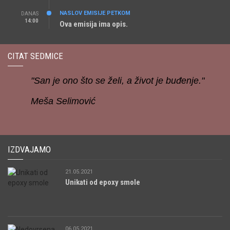
NASLOV EMISIJE PETKOM
DANAS
14:00
Ova emisija ima opis.
CITAT SEDMICE
"San je ono što se želi, a život je buđenje."
Meša Selimović
IZDVAJAMO
21.05.2021
Unikati od epoxy smole
06.05.2021