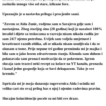
zasluzila mnogo vise od stare, izlizane fore. 
Upoznajte je u nastavku priloga i procjenite sami.
"Zovem se Aida Zunic, rodjena sam u Sarajevu gdje sam i 
nastanjena. Zbog starijeg sina (20 godina) koji je nazalost 100% 
invalid i dijete sa teskocama u razvoju nisam nikada radila jer 
sam 24/7 njemu potrebna. Uvijek sam voljela umjetnost i 
kreativnost raznih oblika, ali se nikada nisam usudjivala i da se 
okusam u tome. Prije nepune tri godine preminula mi je majka i 
bila sam u jako losem zdrastvenom stanju. Klonula sam duhom i 
pokusavala sam pronaci motivaciju da se pokrenem. Igrom 
slucaja sam trazeci neki recept za kolace na YT kanalu, pronasla 
i kanal jedne gospodje koja se bavi dekupazom. Tako je sve 
krenulo."
Ispricala mi je moja danasnja sugovornica Aida i ucinila mi 
veliku cast sto ovaj prilog bas o njoj i njenim radovima pravim.
Slucajne koincidencije pocele su mi biti sve draze.