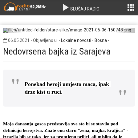
SLUŠAJ RADIO
image-2021-05-06-150748.png
Previous
Next
06.05.2021 • Objavljeno u: •
Lokalne novosti
•
Bosna
•
Nedovrsena bajka iz Sarajeva
Ponekad heroji umjesto maca, ipak 
drze kist u ruci.
Moja danasnja gosca predstavlja sve sto bi se stavilo pod 
definiciju herojstva. Znate onu staru "zena, majka, kraljica" - 
izrazila bih se tako, jer za promjenu prilici, ali mislim da je 