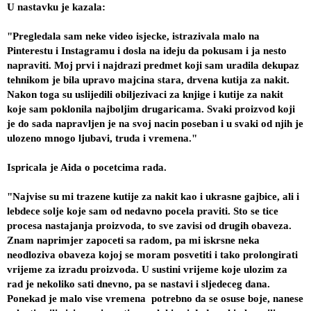
U nastavku je kazala:
"Pregledala sam neke video isjecke, istrazivala malo na 
Pinterestu i Instagramu i dosla na ideju da pokusam i ja nesto 
napraviti. Moj prvi i najdrazi predmet koji sam uradila dekupaz 
tehnikom je bila upravo majcina stara, drvena kutija za nakit. 
Nakon toga su uslijedili obiljezivaci za knjige i kutije za nakit 
koje sam poklonila najboljim drugaricama. Svaki proizvod koji 
je do sada napravljen je na svoj nacin poseban i u svaki od njih je 
ulozeno mnogo ljubavi, truda i vremena."
Ispricala je Aida o pocetcima rada.
"Najvise su mi trazene kutije za nakit kao i ukrasne gajbice, ali i 
lebdece solje koje sam od nedavno pocela praviti. Sto se tice 
procesa nastajanja proizvoda, to sve zavisi od drugih obaveza. 
Znam naprimjer zapoceti sa radom, pa mi iskrsne neka 
neodloziva obaveza kojoj se moram posvetiti i tako prolongirati 
vrijeme za izradu proizvoda. U sustini vrijeme koje ulozim za 
rad je nekoliko sati dnevno, pa se nastavi i sljedeceg dana. 
Ponekad je malo vise vremena  potrebno da se osuse boje, nanese 