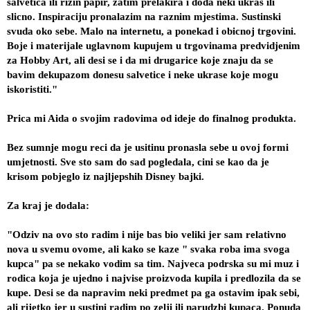
salvetica ili rizin papir, zatim prelakira i doda neki ukras ili 
slicno. Inspiraciju pronalazim na raznim mjestima. Sustinski 
svuda oko sebe. Malo na internetu, a ponekad i obicnoj trgovini. 
Boje i materijale uglavnom kupujem u trgovinama predvidjenim 
za Hobby Art, ali desi se i da mi drugarice koje znaju da se 
bavim dekupazom donesu salvetice i neke ukrase koje mogu 
iskoristiti."
Prica mi Aida o svojim radovima od ideje do finalnog produkta.
Bez sumnje mogu reci da je usitinu pronasla sebe u ovoj formi 
umjetnosti. Sve sto sam do sad pogledala, cini se kao da je 
krisom pobjeglo iz najljepshih Disney bajki.
Za kraj je dodala:
"Odziv na ovo sto radim i nije bas bio veliki jer sam relativno 
nova u svemu ovome, ali kako se kaze " svaka roba ima svoga 
kupca" pa se nekako vodim sa tim. Najveca podrska su mi muz i 
rodica koja je ujedno i najvise proizvoda kupila i predlozila da se 
kupe. Desi se da napravim neki predmet pa ga ostavim ipak sebi, 
ali rijetko jer u sustini radim po zelji ili narudzbi kupaca. Ponuda 