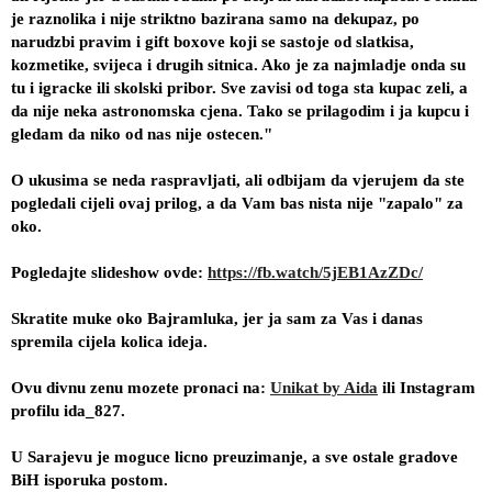
je raznolika i nije striktno bazirana samo na dekupaz, po 
narudzbi pravim i gift boxove koji se sastoje od slatkisa, 
kozmetike, svijeca i drugih sitnica. Ako je za najmladje onda su 
tu i igracke ili skolski pribor. Sve zavisi od toga sta kupac zeli, a 
da nije neka astronomska cjena. Tako se prilagodim i ja kupcu i 
gledam da niko od nas nije ostecen."
O ukusima se neda raspravljati, ali odbijam da vjerujem da ste 
pogledali cijeli ovaj prilog, a da Vam bas nista nije "zapalo" za 
oko. 
Pogledajte slideshow ovde: 
https://fb.watch/5jEB1AzZDc/
Skratite muke oko Bajramluka, jer ja sam za Vas i danas 
spremila cijela kolica ideja.
Ovu divnu zenu mozete pronaci na: 
Unikat by Aida
 ili Instagram 
profilu ida_827.
U Sarajevu je moguce licno preuzimanje, a sve ostale gradove 
BiH isporuka postom.