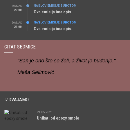
NASLOV EMISIJE SUBOTOM
DANAS
20:00
Ova emisija ima opis.
NASLOV EMISIJE SUBOTOM
DANAS
21:00
Ova emisija ima opis.
CITAT SEDMICE
"San je ono što se želi, a život je buđenje."
Meša Selimović
IZDVAJAMO
21.05.2021
Unikati od epoxy smole