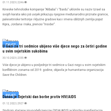
01.11.2023 | 2246
Kineske tehnološke kompanije "Alibaba" i "Baidu" uklonile su naziv Izrael sa
svojih karata iako još uvijek prikazuju njegove međunarodno priznate granice,
palesetinske teritorije i ključne gradove kao i imena obližnjih zemlja poput
Kipra, Jordana i Iraka, prenosi "Insider".
SVIJET
U Gazi za tri sedmice ubijeno više djece nego za četiri godine
u svim svjetskim sukobima
30.10.2023 | 2335
Više djece je ubijeno u posljednje tri sedmice u Gazi nego u svim svjetskim
konfliktnim zonama od 2019. godine, objavila je humanitarna organizacija
Save the Children.
SVIJET
Danas je Svjetski dan borbe protiv HIV/AIDS
01.12.2022 | 2927
Sindrom stečene imunodeficijencije (SIDA/AIDS) je klinička manifestacija