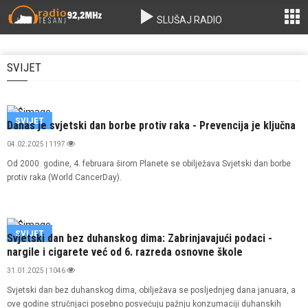
SLUŠAJ RADIO
SVIJET
SVIJET
Danas je svjetski dan borbe protiv raka - Prevencija je ključna
04.02.2025 | 1197
Od 2000. godine, 4. februara širom Planete se obilježava Svjetski dan borbe
protiv raka (World CancerDay).
SVIJET
Svjetski dan bez duhanskog dima: Zabrinjavajući podaci -
nargile i cigarete već od 6. razreda osnovne škole
31.01.2025 | 1046
Svjetski dan bez duhanskog dima, obilježava se posljednjeg dana januara, a
ove godine stručnjaci posebno posvećuju pažnju konzumaciji duhanskih