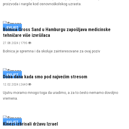
proizvoda i nargile kod osnovnoškolskog uzrasta.
SVIJET
Bolnica Gross Sand u Hamburgu zapošljava medicinske
tehničare više izvršilaca
27.08.2024 | 1795
Bolnica je spremna i da skoluje zainteresovane za ovaj poziv
SVIJET
Doba dana kada smo pod najvećim stresom
12.02.2024 | 2640
Ujutru moramo mnogo toga da uradimo, a za to često nemamo dovoljno
vremena.
SVIJET
Kinezi izbrisali državu Izrael