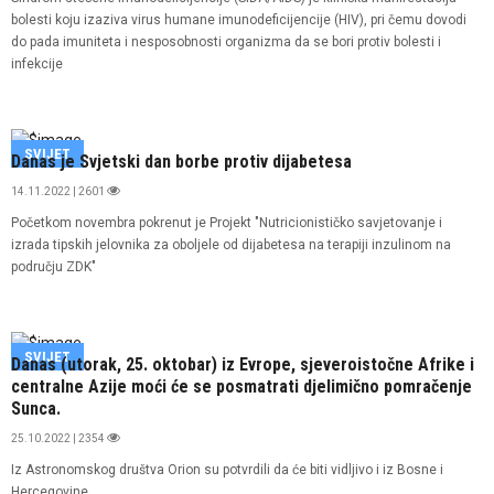
bolesti koju izaziva virus humane imunodeficijencije (HIV), pri čemu dovodi
do pada imuniteta i nesposobnosti organizma da se bori protiv bolesti i
infekcije
SVIJET
Danas je Svjetski dan borbe protiv dijabetesa
14.11.2022 | 2601
Početkom novembra pokrenut je Projekt "Nutricionističko savjetovanje i
izrada tipskih jelovnika za oboljele od dijabetesa na terapiji inzulinom na
području ZDK"
SVIJET
Danas (utorak, 25. oktobar) iz Evrope, sjeveroistočne Afrike i
centralne Azije moći će se posmatrati djelimično pomračenje
Sunca.
25.10.2022 | 2354
Iz Astronomskog društva Orion su potvrdili da će biti vidljivo i iz Bosne i
Hercegovine