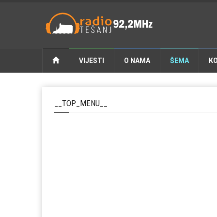
VIJESTI
O NAMA
ŠEMA
K
__TOP_MENU__