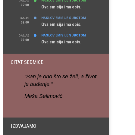
NASLOV EMISIJE SUBOTOM
DANAS
07:00
Ova emisija ima opis.
NASLOV EMISIJE SUBOTOM
DANAS
08:00
Ova emisija ima opis.
NASLOV EMISIJE SUBOTOM
DANAS
09:00
Ova emisija ima opis.
CITAT SEDMICE
"San je ono što se želi, a život
je buđenje."
Meša Selimović
IZDVAJAMO