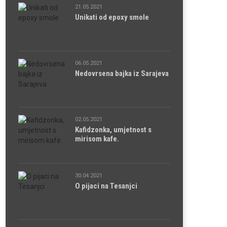
21.05.2021
Unikati od epoxy smole
06.05.2021
Nedovrsena bajka iz Sarajeva
02.05.2021
Kafidzonka, umjetnost s
mirisom kafe.
30.04.2021
O pijaci na Tesanjci