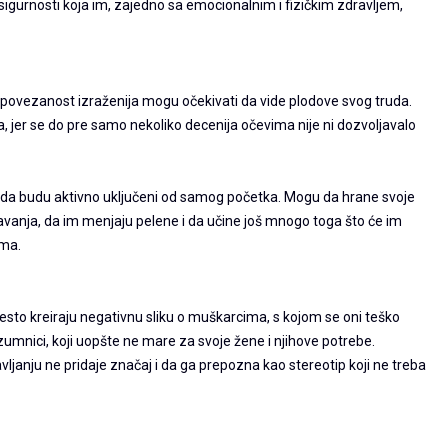
gurnosti koja im, zajedno sa emocionalnim i fizičkim zdravljem,
je povezanost izraženija mogu očekivati da vide plodove svog truda.
, jer se do pre samo nekoliko decenija očevima nije ni dozvoljavalo
a budu aktivno uključeni od samog početka. Mogu da hrane svoje
spavanja, da im menjaju pelene i da učine još mnogo toga što će im
ama.
esto kreiraju negativnu sliku o muškarcima, s kojom se oni teško
zumnici, koji uopšte ne mare za svoje žene i njihove potrebe.
janju ne pridaje značaj i da ga prepozna kao stereotip koji ne treba