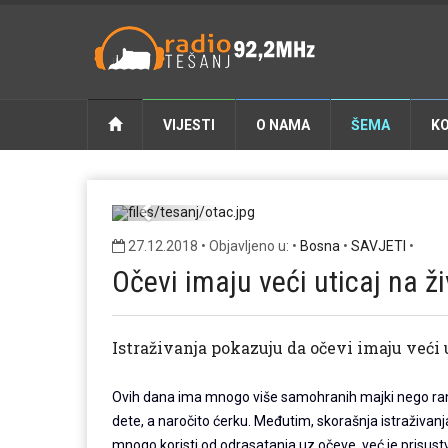
VIJESTI
O NAMA
ŠEMA
K
Previous
27.12.2018 • Objavljeno u: •
Bosna
•
SAVJETI
•
Očevi imaju veći uticaj na ž
Istraživanja pokazuju da očevi imaju veći 
Ovih dana ima mnogo više samohranih majki nego rani
dete, a naročito ćerku. Međutim, skorašnja istraživanj
mnogo koristi od odrasatanja uz očeve, već je prisustv