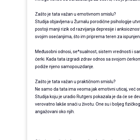
Zašto je tata važan u emotivnom smislu?
Studija objavljena u Žurnalu porodične psihologije utv
postoji manji rizik od razvijanja depresije i anksiozno
svojim osećanjima, što im priprema teren za ispunjeni
Međusobni odnosi, se*sualnost, sistem vrednosti i sa
ćerki. Kada tata izgradi zdrav odnos sa svojom ćerkom
podiže njeno samopouzdanje.
Zašto je tata važan u praktičnom smislu?
Ne samo da tata ima veoma jak emotivni uticaj, već on i
Studija koju je uradio Rutgers pokazala je da će se d
verovatno lakše snaći u životu. One su i boljeg fizičkog 
angažovani oko njih.