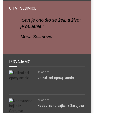
CITAT SEDMICE
"San je ono što se želi, a život
je buđenje."
Meša Selimović
IZDVAJAMO
21.05.2021
Unikati od epoxy smole
06.05.2021
Nedovrsena bajka iz Sarajeva