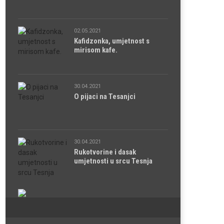
02.05.2021
Kafidzonka, umjetnost s
mirisom kafe.
30.04.2021
O pijaci na Tesanjci
30.04.2021
Rukotvorine i dasak
umjetnosti u srcu Tesnja