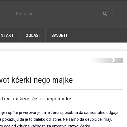
ONTAKT
OGLASI
SAVJETI
otac.jpg
Next
ivot kćerki nego majke
uticaj na život ćerki nego majke
je i opšte je verovanje da je žena sposobna da samostalno odgaja
a pokazuju da je to daleko od istine. Ne samo da devojčice imaju
o oca od kritične važnosti za emotivni razvoj ćerke.