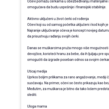
Očevi pomažu ćerkama u obezbeđivanju materijalne si
omogućava da budu uspešnije i finansijski stabilnije.
Aktivno uključeni u život ćerki od rođenja
Očevi koji su od samog početka uključeni i kod kojih 
Najranije uključivanje očeva je koncept novijeg datuma
da prisustvuju rađanju svojih ćerki.
Danas se muškarcima pruža mnogo više mogućnosti d
devojčice, koristeći hranu za bebe, da ih ljuljaju pre 
omogućiti da izgrade poseban odnos sa svojim ćerk
Uticaj medija
Uprkos boljim prilikama za rano angažovanje, mediji č
suočavaju. Na primer, očevi se često prikazuju kao be
Međutim, za muškarca je bitno da tako lošem predstavl
slediti.
Uloga mama