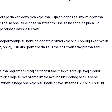
rdila je da kod devojčica koje imaju sjajan odnos sa svojim očevima
sti i da se one lakše nose sa stresom. One se ne stide da pričaju o
je odnose kasnije u životu.
mopouzdanje su neke od dodatnih stvari koje očevi oblikuju kod svojih
, on joj, u suštini, pomaže da zauzme pozitivan stav prema sebi i
ma i ogroman uticaj na finansijsko i fizičko zdravlje svojih ćerki.
evojčice koje su sve vreme imale aktivno uključenog oca uz sebe
zdravlja nego one koje nisu imale očeve uz sebe ili čiji očevi nisu bili