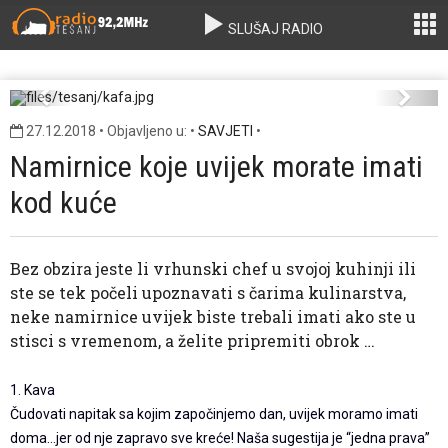
SLUŠAJ RADIO
kafa.jpg
Previous
Next
27.12.2018 • Objavljeno u: •
SAVJETI
•
Namirnice koje uvijek morate imati
kod kuće
Bez obzira jeste li vrhunski chef u svojoj kuhinji ili
ste se tek počeli upoznavati s čarima kulinarstva,
neke namirnice uvijek biste trebali imati ako ste u
stisci s vremenom, a želite pripremiti obrok …
1. Kava
Čudovati napitak sa kojim započinjemo dan, uvijek moramo imati
doma…jer od nje zapravo sve kreće! Naša sugestija je “jedna prava”