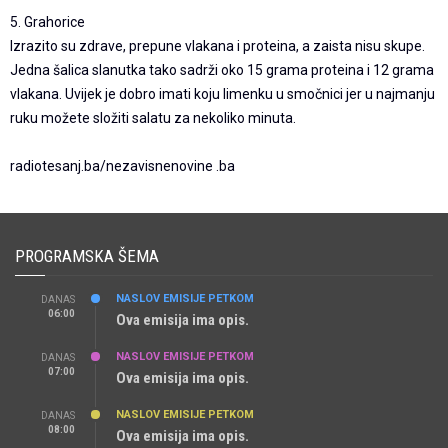
5. Grahorice
Izrazito su zdrave, prepune vlakana i proteina, a zaista nisu skupe.
Jedna šalica slanutka tako sadrži oko 15 grama proteina i 12 grama
vlakana. Uvijek je dobro imati koju limenku u smočnici jer u najmanju
ruku možete složiti salatu za nekoliko minuta.
radiotesanj.ba/nezavisnenovine .ba
PROGRAMSKA ŠEMA
NASLOV EMISIJE PETKOM
DANAS
06:00
Ova emisija ima opis.
NASLOV EMISIJE PETKOM
DANAS
07:00
Ova emisija ima opis.
NASLOV EMISIJE PETKOM
DANAS
08:00
Ova emisija ima opis.