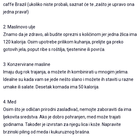
caffe Brazil (ukoliko niste probali, saznat će te ,zašto je upravo ona
jedna prava!)
2. Maslinovo ulje
Znamo da je zdravo, ali budite oprezni s količinom jer jedna žlica ima
120 kalorija. Osim upotrebe prilikom kuhanja, prelijte ga preko
gotovih jela, poput ribe s roštilja, tjestenine ili povrća.
3. Konzervirane masline
Imaju dug rok trajanja, a možete ih kombinirati u mnogim jelima.
Idealne su kada vam se jede nešto slano i možete ih staviti u razne
umake ili salate. Desetak komada ima 50 kalorija.
4. Med
Osim što je odličan prirodni zaslađivač, nemojte zaboraviti da ima
ljekovita sredstva. Ako je dobro pohranjen, med može trajati
godinama. Također je izvrstan za njegu lica i kože. Napravite
brzinski piling od meda i kukuruznog brašna.