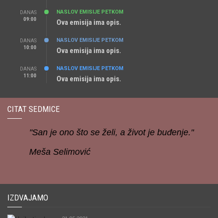
NASLOV EMISIJE PETKOM
DANAS
09:00
Ova emisija ima opis.
NASLOV EMISIJE PETKOM
DANAS
10:00
Ova emisija ima opis.
NASLOV EMISIJE PETKOM
DANAS
11:00
Ova emisija ima opis.
CITAT SEDMICE
"San je ono što se želi, a život je buđenje."
Meša Selimović
IZDVAJAMO