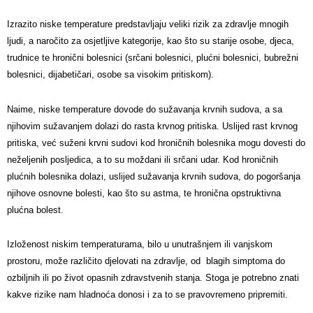
Izrazito niske temperature predstavljaju veliki rizik za zdravlje mnogih
ljudi, a naročito za osjetljive kategorije, kao što su starije osobe, djeca,
trudnice te hronični bolesnici (srčani bolesnici, plućni bolesnici, bubrežni
bolesnici, dijabetičari, osobe sa visokim pritiskom).
Naime, niske temperature dovode do sužavanja krvnih sudova, a sa
njihovim sužavanjem dolazi do rasta krvnog pritiska. Uslijed rast krvnog
pritiska, već suženi krvni sudovi kod hroničnih bolesnika mogu dovesti do
neželjenih posljedica, a to su moždani ili srčani udar. Kod hroničnih
plućnih bolesnika dolazi, uslijed sužavanja krvnih sudova, do pogoršanja
njihove osnovne bolesti, kao što su astma, te hronična opstruktivna
plućna bolest.
Izloženost niskim temperaturama, bilo u unutrašnjem ili vanjskom
prostoru, može različito djelovati na zdravlje, od blagih simptoma do
ozbiljnih ili po život opasnih zdravstvenih stanja. Stoga je potrebno znati
kakve rizike nam hladnoća donosi i za to se pravovremeno pripremiti.