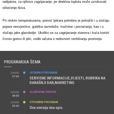
radijatora, za njihovo zagrijavanje, jer direktna toplota može uzrokovati
oštećenje tkiva.
Pri niskim temperaturama, pomoć ljekara potrebno je potražiti i u slučaju
pojave nesvjestice, gubitka ravnoteže, mučnine i povraćanja, kao i u
slučaju jake glavobolje. Ukoliko se za zagrijavanje stanova i kuća koristi
čvrsto gorivo ili plin, voditi računa o redovnom ventiliranju prostorija.
PROGRAMSKA ŠEMA
JUTARNJI PROGRAM
DANAS
07:00
SERVISNE INFORMACIJE,VIJESTI, RUBRIKA NA
DANAŠNJI DAN,MARKETING
SLOBODNA EVROPA
DANAS
08:00
OTVORENI PROGRAM
DANAS
09:00
Ova emisija ima opis.