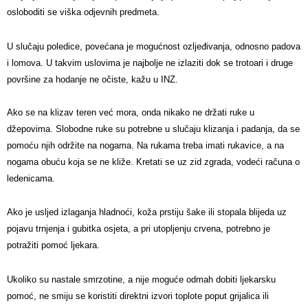
osloboditi se viška odjevnih predmeta.
U slučaju poledice, povećana je mogućnost ozljeđivanja, odnosno padova
i lomova. U takvim uslovima je najbolje ne izlaziti dok se trotoari i druge
površine za hodanje ne očiste, kažu u INZ.
Ako se na klizav teren već mora, onda nikako ne držati ruke u
džepovima. Slobodne ruke su potrebne u slučaju klizanja i padanja, da se
pomoću njih održite na nogama. Na rukama treba imati rukavice, a na
nogama obuću koja se ne kliže. Kretati se uz zid zgrada, vodeći računa o
ledenicama.
Ako je usljed izlaganja hladnoći, koža prstiju šake ili stopala blijeda uz
pojavu trnjenja i gubitka osjeta, a pri utopljenju crvena, potrebno je
potražiti pomoć ljekara.
Ukoliko su nastale smrzotine, a nije moguće odmah dobiti ljekarsku
pomoć, ne smiju se koristiti direktni izvori toplote poput grijalica ili