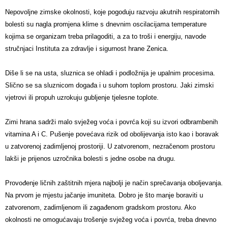
Nepovoljne zimske okolnosti, koje pogoduju razvoju akutnih respiratornih
bolesti su nagla promjena klime s dnevnim oscilacijama temperature
kojima se organizam treba prilagoditi, a za to troši i energiju, navode
stručnjaci Instituta za zdravlje i sigurnost hrane Zenica.
Diše li se na usta, sluznica se ohladi i podložnija je upalnim procesima.
Slično se sa sluznicom događa i u suhom toplom prostoru. Jaki zimski
vjetrovi ili propuh uzrokuju gubljenje tjelesne toplote.
Zimi hrana sadrži malo svježeg voća i povrća koji su izvori odbrambenih
vitamina A i C. Pušenje povećava rizik od obolijevanja isto kao i boravak
u zatvorenoj zadimljenoj prostoriji. U zatvorenom, nezračenom prostoru
lakši je prijenos uzročnika bolesti s jedne osobe na drugu.
Provođenje ličnih zaštitnih mjera najbolji je način sprečavanja oboljevanja.
Na prvom je mjestu jačanje imuniteta. Dobro je što manje boraviti u
zatvorenom, zadimljenom ili zagađenom gradskom prostoru. Ako
okolnosti ne omogućavaju trošenje svježeg voća i povrća, treba dnevno