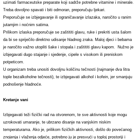
uzimati farmaceutske preparate koji sadrže potrebne vitamine i minerale.
Treba dovoljno spavati i biti odmoran, preporučuju ljekari.
Preporučuje se izbjegavanje ili ograničavanje izlazaka, naročito u ranim
jutarnjim i noćnim satima.
Prilikom izlaska preporučuje se zaštititi glavu, ruke i prekriti usta šalom
da bi se spriječilo direktno udisanje hladnog zraka. Maloj djeci i bebama
je naročito važno utopliti šake i stopala i zaštititi glavu kapom. Nužno je
izbjegavati dugo stajanje i sjedenje, cipele s visokom ili preniskom
potpeticom.
U organizam treba unositi dovoljnu količinu tečnosti (najmanje dva litra
tople bezalkoholne tečnosti), te izbjegavati alkohol i kofein, jer smanjuju
podnošenje hladnoće.
Kretanje vani
Izbjegavati teži fizički rad na otvorenom, te sve aktivnosti koje mogu
uzrokovati umaranje, te ubrzano disanje na vanjskim niskim
temperaturama. Ako je, prilikom fizičkih aktivnosti, došlo do povećanog
znojenja i vlaženja odjeće, potrebno ju je presvući u toploj prostoriji i