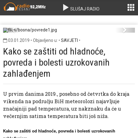
SLUŠAJ RADIO
povrede1.jpg
Previous
Next
03.01.2019 • Objavljeno u: •
SAVJETI
•
Kako se zaštiti od hladnoće,
povreda i bolesti uzrokovanih
zahlađenjem
U prvim danima 2019., posebno od četvrtka do kraja
vikenda na području BiH meteorolozi najavljuje
značajniji pad temperatura, uz nakznaku da će u
večernjim satima temperatura biti još niža.
Kako se zaštiti od hladnoće, povreda i bolesti uzrokovanih