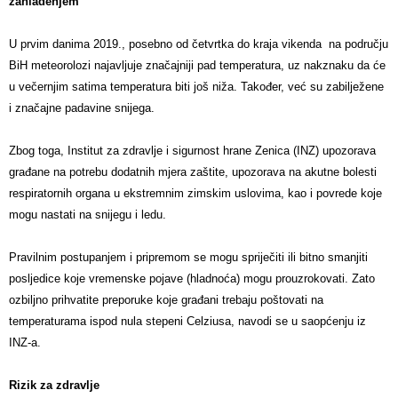
zahlađenjem
U prvim danima 2019., posebno od četvrtka do kraja vikenda na području
BiH meteorolozi najavljuje značajniji pad temperatura, uz nakznaku da će
u večernjim satima temperatura biti još niža. Također, već su zabilježene
i značajne padavine snijega.
Zbog toga, Institut za zdravlje i sigurnost hrane Zenica (INZ) upozorava
građane na potrebu dodatnih mjera zaštite, upozorava na akutne bolesti
respiratornih organa u ekstremnim zimskim uslovima, kao i povrede koje
mogu nastati na snijegu i ledu.
Pravilnim postupanjem i pripremom se mogu spriječiti ili bitno smanjiti
posljedice koje vremenske pojave (hladnoća) mogu prouzrokovati. Zato
ozbiljno prihvatite preporuke koje građani trebaju poštovati na
temperaturama ispod nula stepeni Celziusa, navodi se u saopćenju iz
INZ-a.
Rizik za zdravlje