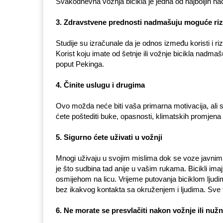
Svakodnevna vožnja bicikla je jedna od najboljih nač
3. Zdravstvene prednosti nadmašuju moguće riz
Studije su izračunale da je odnos između koristi i 
Korist koju imate od šetnje ili vožnje bicikla nadm
poput Pekinga.
4. Činite uslugu i drugima
Ovo možda neće biti vaša primarna motivacija, ali s
ćete poštediti buke, opasnosti, klimatskih promjena i
5. Sigurno ćete uživati u vožnji
Mnogi uživaju u svojim mislima dok se voze javnim 
je što sudbina tad anije u vašim rukama. Bicikli i
osmijehom na licu. Vrijeme putovanja biciklom ljudim
bez ikakvog kontakta sa okruženjem i ljudima. Sve to
6. Ne morate se presvlačiti nakon vožnje ili nužno