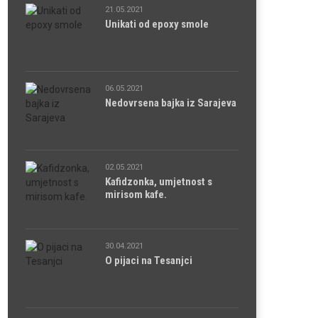
21.05.2021
Unikati od epoxy smole
06.05.2021
Nedovrsena bajka iz Sarajeva
02.05.2021
Kafidzonka, umjetnost s
mirisom kafe.
30.04.2021
O pijaci na Tesanjci