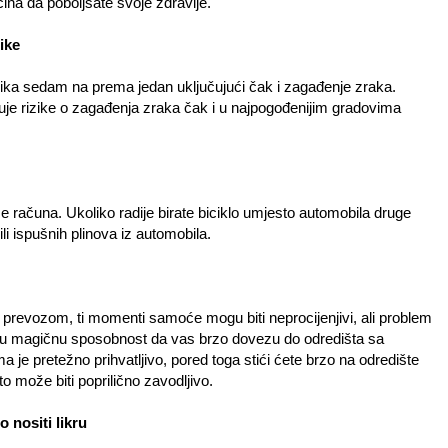
ina da poboljšate svoje zdravlje.
ike
rizika sedam na prema jedan uključujući čak i zagađenje zraka.
ašuje rizike o zagađenja zraka čak i u najpogođenijim gradovima
e računa. Ukoliko radije birate biciklo umjesto automobila druge
li ispušnih plinova iz automobila.
prevozom, ti momenti samoće mogu biti neprocijenjivi, ali problem
maju magičnu sposobnost da vas brzo dovezu do odredišta sa
a je pretežno prihvatljivo, pored toga stići ćete brzo na odredište
 može biti poprilično zavodljivo.
 nositi likru