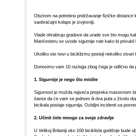
Obzirom na potrebno pridržavanje fizičke distance ka
saobraćajni kolaps je izvjesniji.
Vlade ohrabruju gradove da urade sve što mogu kako
Mančesteru se uvode sigurnije rute kako bi privukli b
Ukoliko ste novi u biciklizmu postoji nekoliko stvari
Donosimo vam 10 razloga zbog čega je odlično da poč
1. Sigurnije je nego što mislite
Sigurnost je možda najveća prepreka masovnom bicikl
šanse da će vam se jednom ili dva puta u životu dog
bicikala postaje sigurnija. Ozbiljni incidenti sa pov
2. Učinit ćete mnogo za svoje zdravlje
U Velikoj Britaniji oko 100 biciklista godišnje bude u