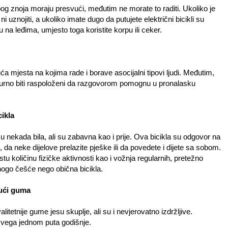
bog znoja moraju presvući, međutim ne morate to raditi. Ukoliko je
 uznojiti, a ukoliko imate dugo da putujete električni bicikli su
bu na leđima, umjesto toga koristite korpu ili ceker.
ća mjesta na kojima rade i borave asocijalni tipovi ljudi. Međutim,
sigurno biti raspoloženi da razgovorom pomognu u pronalasku
cikla
su nekada bila, ali su zabavna kao i prije. Ova bicikla su odgovor na
da neke dijelove prelazite pješke ili da povedete i dijete sa sobom.
stu količinu fizičke aktivnosti kao i vožnja regularnih, pretežno
mnogo češće nego obična bicikla.
pući guma
litetnije gume jesu skuplje, ali su i nevjerovatno izdržljive.
vega jednom puta godišnje.