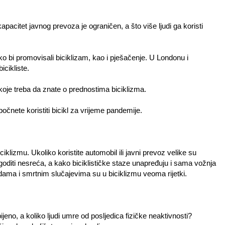
pacitet javnog prevoza je ograničen, a što više ljudi ga koristi
 bi promovisali biciklizam, kao i pješačenje. U Londonu i
icikliste.
 koje treba da znate o prednostima biciklizma.
nete koristiti bicikl za vrijeme pandemije.
izmu. Ukoliko koristite automobil ili javni prevoz velike su
oditi nesreća, a kako biciklističke staze unapređuju i sama vožnja
redama i smrtnim slučajevima su u biciklizmu veoma rijetki.
bijeno, a koliko ljudi umre od posljedica fizičke neaktivnosti?