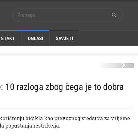
ONTAKT
OGLASI
SAVJETI
bibiii.jpg
Next
: 10 razloga zbog čega je to dobra
 korištenju bicikla kao prevoznog sredstva za vrijeme
a popuštanja restrikcija.