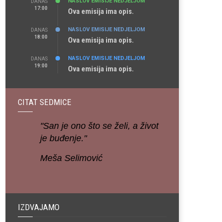
NASLOV EMISIJE NEDJELJOM
DANAS
17:00
Ova emisija ima opis.
NASLOV EMISIJE NEDJELJOM
DANAS
18:00
Ova emisija ima opis.
NASLOV EMISIJE NEDJELJOM
DANAS
19:00
Ova emisija ima opis.
CITAT SEDMICE
"San je ono što se želi, a život
je buđenje."
Meša Selimović
IZDVAJAMO