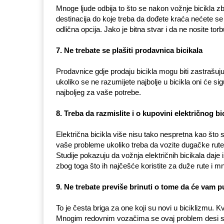
Mnoge ljude odbija to što se nakon vožnje bicikla z
destinacija do koje treba da dođete kraća nećete se ni
odlična opcija. Jako je bitna stvar i da ne nosite tor
7. Ne trebate se plašiti prodavnica bicikala
Prodavnice gdje prodaju bicikla mogu biti zastrašuju
ukoliko se ne razumijete najbolje u bicikla oni će 
najboljeg za vaše potrebe.
8. Treba da razmislite i o kupovini električnog bi
Električna bicikla više nisu tako nespretna kao što 
vaše probleme ukoliko treba da vozite dugačke rute, 
Studije pokazuju da vožnja električnih bicikala daje i
zbog toga što ih najčešće koristite za duže rute i 
9. Ne trebate previše brinuti o tome da će vam 
To je česta briga za one koji su novi u biciklizmu. Kva
Mnogim redovnim vozačima se ovaj problem desi s