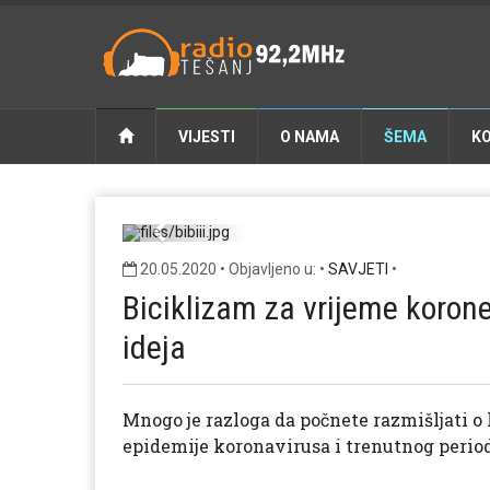
VIJESTI
O NAMA
ŠEMA
K
Previous
20.05.2020 • Objavljeno u: •
SAVJETI
•
Biciklizam za vrijeme korone
ideja
Mnogo je razloga da počnete razmišljati o
epidemije koronavirusa i trenutnog period