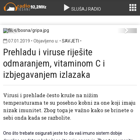
SLUŠAJ RADIO
gripa.jpg
Previous
Next
07.01.2019 • Objavljeno u: •
SAVJETI
•
Prehladu i viruse riješite
odmaranjem, vitaminom C i
izbjegavanjem izlazaka
Virusi i prehlade često kruže na nižim
temperaturama te su posebno kobni za one koji imaju
nizak imunitet. Zbog toga je važno kako se brinete o
sebi onda kada se razbolite.
Ono što trebate osigurati jeste to da vaš imuno sistem dobije