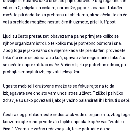
dovoljno sredstava kako bi se što prije oporavio. Zbog toga unosite
vitamin C, mlijeko sa cinkom, narandže, jagore i ananas. Također
možete piti dodatke za prehranu u tabletama, ali ne očekujte da će
vaša prehlada magično nestati čim ih uzmete, piše Huffpost.
Ljudi su često prezauzeti obavezama pa ne primijete koliko se
njihov organizam istrošio te koliko mu je potrebno odmora i sna.
Zbog toga je jako važno da vrijeme kada ste prehlađeni provedete
tako što ćete se odmarati u kući, spavati više nego inače i tako što
se nećete naprezati kao inače. Vašem tijelu je potreban odmor, pa
probajte smanjiti ili izbjegavati tjelovježbu.
Ugasite mobitel i društvene mreže te se fokusirajte na to da
izbjegavate sve ono što vam unosi stres u život. Fizičko i psihičko
zdravlje su usko povezani i jako je važno balansirati ih i brinuti o sebi.
Čest razlog prehlada jeste nedostatak vode u organizmu, zbog toga
konzumirajte mnogo vode ali i toplih napitaka koji će vas "vratiti u
život". Veoma je važno redovno jesti, te se potrudite da ne