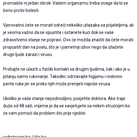
promašite ni jedan obrok. Vašem organizmu treba snage da bi se
borio protiv bolesti.
Vjerovatno ćete se morati odreći nekoliko izlazaka sa prijateljima, ali
je veoma važno da se opustite i ostanete kući dok se vaše
zdravstveno stanje ne popravi. Ovo će možda značiti da ćete morati
propustiti dan na poslu, što je i pametniji izbor nego da izlažete
druge ljude zarazi i virusu.
Probajte ne ulaziti u fizički kontakt sa drugim ljudima, čak i ako je u
pitanju samo rukovanje. Također, održavajte higijenu i redovno
perite ruke jer se preko njih može prenijeti najviše virusa.
Ukoliko je vaše stanje nepodnošljivo, posjetite doktora. Ako traje
duže od 48 sati, vrijeme je da se savjetujete sa nekim stručnijim ko
će vam pomoći da problem što prije riješite.