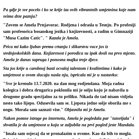
Pa gdje je sve pocelo i ko se krije iza ovih vibrantnih umjetnina koje nam 
svima drze paznju?
"Zovem se Amela Prnjavorac. Rodjena i odrasla u Tesnju. Po profesiji 
sam profesorica bosanskog jezika i knjizevnosti, a radim u Gimnaziji 
"Musa Cazim Catic". " 
Kazala je Amela.
Prica mi kako ljubav prema crtanju i slikarstvu vuce jos iz 
srednjoskolskih dana. Knjizevnost i porodica su ipak dosli na prvo mjesto. 
Amela je danas supruga i ponosna majka troje djece.
Sta jos krije u carobnoj basti ocvaloj talentom i kvalitetima i kako je 
umjetnost u ovom slucaju nasla nju, ispricala mi je u nastavku:
"Sve je krenulo 13.7.2020. na dan mog rodjendana. Moja radna 
kolegica i dobra drugarica poklonila mi je solju koju je nabavila u 
drugome gradu specijalno za tu priliku. Nikada do tad nisam vidjela 
nesto tako lijepo. Odusevila sam se. Ljepota jedne solje oborila me s 
nogu. Morala sam saznati vise." 
Objasnila mi je Amela.
Nakon pomne istrage po internetu, Amela je pogledala par "tutorijala" i 
shvatila je da umjetnost u koju se zaljubila na prvi pogled jeste Mandala.
"Imala sam osjecaj da se pronalazim u ovome. Kao da bih to mogla. 