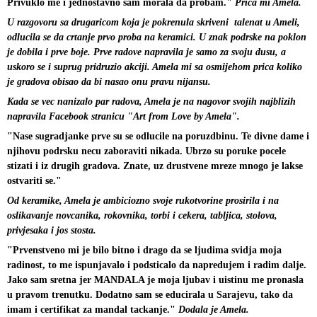
Privuklo me i jednostavno sam morala da probam." 
Prica mi Amela.
U razgovoru sa drugaricom koja je pokrenula skriveni  talenat u Ameli, 
odlucila se da crtanje prvo proba na keramici. U znak podrske na poklon 
je dobila i prve boje. Prve radove napravila je samo za svoju dusu, a 
uskoro se i suprug pridruzio akciji. Amela mi sa osmijehom prica koliko 
je gradova obisao da bi nasao onu pravu nijansu.
Kada se vec nanizalo par radova, Amela je na nagovor svojih najblizih 
napravila Facebook stranicu "Art from Love by Amela".
"Nase sugradjanke prve su se odlucile na poruzdbinu. Te divne dame i 
njihovu podrsku necu zaboraviti nikada. Ubrzo su poruke pocele 
stizati i iz drugih gradova. Znate, uz drustvene mreze mnogo je lakse 
ostvariti se."
Od keramike, Amela je ambiciozno svoje rukotvorine prosirila i na 
oslikavanje novcanika, rokovnika, torbi i cekera, tabljica, stolova, 
privjesaka i jos stosta.
"Prvenstveno mi je bilo bitno i drago da se ljudima svidja moja 
radinost, to me ispunjavalo i podsticalo da napredujem i radim dalje. 
Jako sam sretna jer MANDALA je moja ljubav i uistinu me pronasla 
u pravom trenutku. Dodatno sam se educirala u Sarajevu, tako da 
imam i certifikat za mandal tackanje." 
Dodala je Amela.