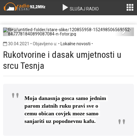
SLUŠAJ RADIO
120855958-152498506569652-
8477781840899087084-n-fotor.jpg
Previous
Next
30.04.2021 • Objavljeno u: •
Lokalne novosti
•
Rukotvorine i dasak umjetnosti u
srcu Tesnja
Moja danasnja gosca samo jednim 
parom zlatnih ruku pravi sve o 
cemu obican covjek moze samo 
sanjariti uz popodnevnu kafu.