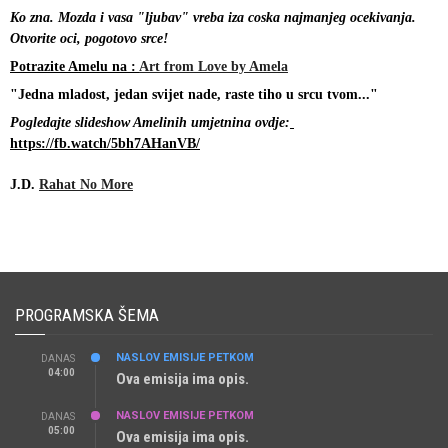
Ko zna. Mozda i vasa "ljubav" vreba iza coska najmanjeg ocekivanja. 
Otvorite oci, pogotovo srce!
Potrazite Amelu na : 
Art from Love by Amela
"Jedna mladost, jedan svijet nade, raste tiho u srcu tvom..."
Pogledajte slideshow Amelinih umjetnina ovdje:
https://fb.watch/5bh7AHanVB/
J.D. 
Rahat No More
PROGRAMSKA ŠEMA
NASLOV EMISIJE PETKOM
DANAS
04:00
Ova emisija ima opis.
NASLOV EMISIJE PETKOM
DANAS
05:00
Ova emisija ima opis.