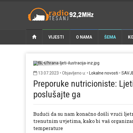
VIJESTI
O NAMA
ŠEMA
K
hrana-
Previous
13.07.2023 • Objavljeno u: •
Lokalne novosti
•
SAVJ
Preporuke nutricioniste: Ljeti
poslušajte ga
Budući da su nam konačno došli vrući ljetn
trenutnim uvjetima, kako bi vaš organiza
temperature