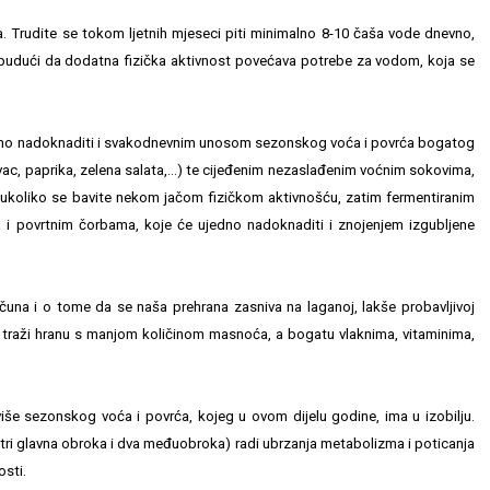
ja. Trudite se tokom ljetnih mjeseci piti minimalno 8-10 čaša vode dnevno,
ti, budući da dodatna fizička aktivnost povećava potrebe za vodom, koja se
mo nadoknaditi i svakodnevnim unosom sezonskog voća i povrća bogatog
vac, paprika, zelena salata,...) te cijeđenim nezaslađenim voćnim sokovima,
 ukoliko se bavite nekom jačom fizičkom aktivnošću, zatim fermentiranim
a i povrtnim čorbama, koje će ujedno nadoknaditi i znojenjem izgubljene
računa i o tome da se naša prehrana zasniva na laganoj, lakše probavljivoj
no traži hranu s manjom količinom masnoća, a bogatu vlaknima, vitaminima,
 više sezonskog voća i povrća, kojeg u ovom dijelu godine, ima u izobilju.
tri glavna obroka i dva međuobroka) radi ubrzanja metabolizma i poticanja
osti.