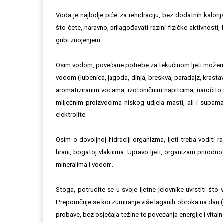
Voda je najbolje piće za rehidraciju, bez dodatnih kalori
što ćete, naravno, prilagođavati razini fizičke aktivnos
gubi znojenjem.
Osim vodom, povećane potrebe za tekućinom ljeti može
vodom (lubenica, jagoda, dinja, breskva, paradajz, krasta
aromatiziranim vodama, izotoničnim napitcima, naročito
mliječnim proizvodima niskog udjela masti, ali i supam
elektrolite.
Osim o dovoljnoj hidraciji organizma, ljeti treba voditi 
hrani, bogatoj vlaknima. Upravo ljeti, organizam prirod
mineralima i vodom.
Stoga, potrudite se u svoje ljetne jelovnike uvrstiti što
Preporučuje se konzumiranje više laganih obroka na dan (
probave, bez osjećaja težine te povećanja energije i vitaln