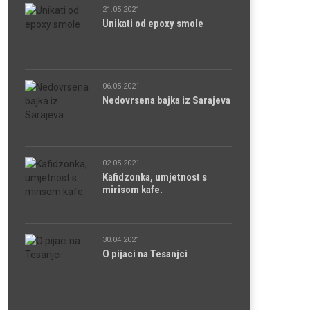
21.05.2021
Unikati od epoxy smole
06.05.2021
Nedovrsena bajka iz Sarajeva
02.05.2021
Kafidzonka, umjetnost s
mirisom kafe.
30.04.2021
O pijaci na Tesanjci