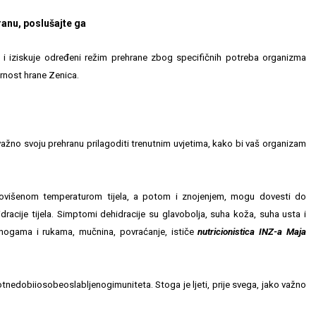
hranu, poslušajte ga
 iziskuje određeni režim prehrane zbog specifičnih potreba organizma
gurnost hrane Zenica.
 važno svoju prehranu prilagoditi trenutnim uvjetima, kako bi vaš organizam
u povišenom temperaturom tijela, a potom i znojenjem, mogu dovesti do
racije tijela. Simptomi dehidracije su glavobolja, suha koža, suha usta i
u nogama i rukama, mučnina, povraćanje, ističe
nutricionistica INZ-a Maja
votnedobiiosobeoslabljenogimuniteta.
Stoga je ljeti, prije svega, jako važno