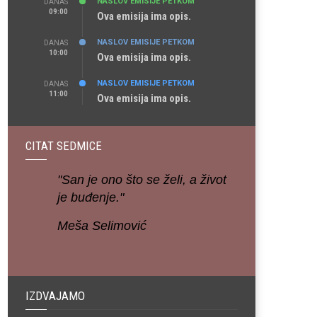
NASLOV EMISIJE PETKOM
DANAS
09:00
Ova emisija ima opis.
NASLOV EMISIJE PETKOM
DANAS
10:00
Ova emisija ima opis.
NASLOV EMISIJE PETKOM
DANAS
11:00
Ova emisija ima opis.
CITAT SEDMICE
"San je ono što se želi, a život
je buđenje."
Meša Selimović
IZDVAJAMO