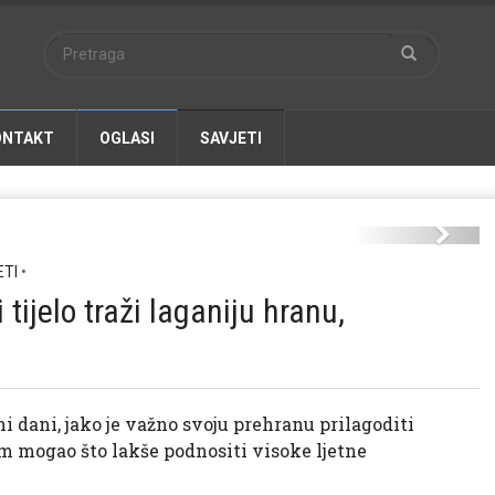
ONTAKT
OGLASI
SAVJETI
ljeti-ilustracija-inz.jpg
Next
ETI
•
 tijelo traži laganiju hranu,
i dani, jako je važno svoju prehranu prilagoditi
m mogao što lakše podnositi visoke ljetne