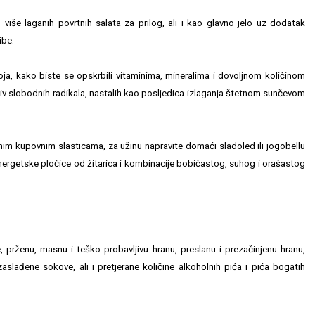
 više laganih povrtnih salata za prilog, ali i kao glavno jelo uz dodatak
ibe.
ja, kako biste se opskrbili vitaminima, mineralima i dovoljnom količinom
tiv slobodnih radikala, nastalih kao posljedica izlaganja štetnom sunčevom
ičnim kupovnim slasticama, za užinu napravite domaći sladoled ili jogobellu
energetske pločice od žitarica i kombinacije bobičastog, suhog i orašastog
e, prženu, masnu i teško probavljivu hranu, preslanu i prezačinjenu hranu,
aslađene sokove, ali i pretjerane količine alkoholnih pića i pića bogatih