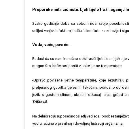
Preporuke nutricioniste: Ljeti tijelo traži laganiju 
Svako godišnje doba sa sobom nosi svoje posebnosti i
uslijed vanjskih faktora, ističu iz Instituta za zdravlje i si
Voda, voće, povrće...
Budući da su nam konačno došli vrući ljetni dani, jako je
mogao što lakše podnositi visoke ljetne temperature.
-Upravo povišene ljetne temperature, koje rezultiraj
pretjeranog gubitka tjelesnih tekućina, odnosno do dehid
jezik s gustom slinom, ubrzani otkucaji srca, grčevi 
Trifković.
Na dehidracijusuposebnoosjetljivadjeca, osobestariježi
voditi računa o pravilnoj i dovoljnoj hidraciji organizma.