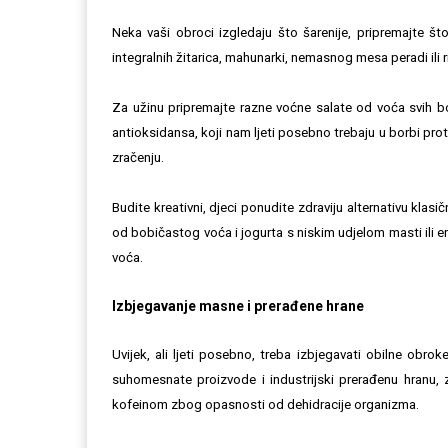
Neka vaši obroci izgledaju što šarenije, pripremajte što
integralnih žitarica, mahunarki, nemasnog mesa peradi ili r
Za užinu pripremajte razne voćne salate od voća svih bo
antioksidansa, koji nam ljeti posebno trebaju u borbi pro
zračenju.
Budite kreativni, djeci ponudite zdraviju alternativu klas
od bobičastog voća i jogurta s niskim udjelom masti ili 
voća.
Izbjegavanje masne i prerađene hrane
Uvijek, ali ljeti posebno, treba izbjegavati obilne obrok
suhomesnate proizvode i industrijski prerađenu hranu, z
kofeinom zbog opasnosti od dehidracije organizma.