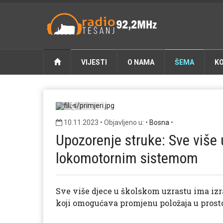
VIJESTI
O NAMA
ŠEMA
K
Previous
10.11.2023 • Objavljeno u: •
Bosna
•
Upozorenje struke: Sve više
lokomotornim sistemom
Sve više djece u školskom uzrastu ima i
koji omogućava promjenu položaja u prosto