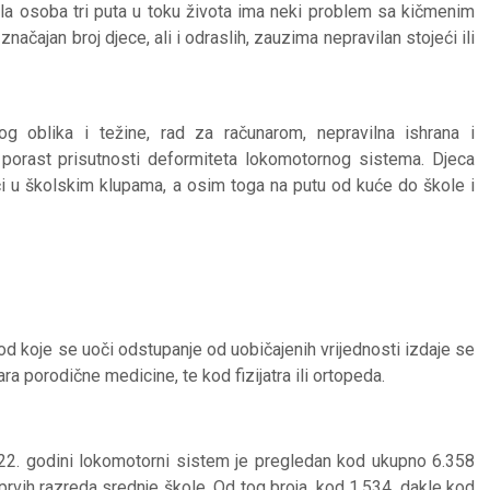
la osoba tri puta u toku života ima neki problem sa kičmenim
čajan broj djece, ali i odraslih, zauzima nepravilan stojeći ili
g oblika i težine, rad za računarom, nepravilna ishrana i
n porast prisutnosti deformiteta lokomotornog sistema. Djeca
i u školskim klupama, a osim toga na putu od kuće do škole i
d koje se uoči odstupanje od uobičajenih vrijednosti izdaje se
ra porodične medicine, te kod fizijatra ili ortopeda.
22. godini lokomotorni sistem je pregledan kod ukupno 6.358
prvih razreda srednje škole. Od tog broja, kod 1.534, dakle kod