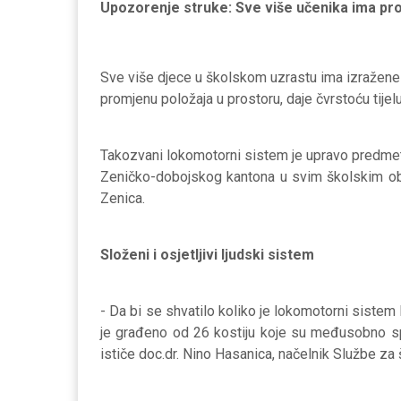
Upozorenje struke: Sve više učenika ima p
Sve više djece u školskom uzrastu ima izraže
promjenu položaja u prostoru, daje čvrstoću tijel
Takozvani lokomotorni sistem je upravo predmet v
Zeničko-dobojskog kantona u svim školskim obje
Zenica.
Složeni i osjetljivi ljudski sistem
- Da bi se shvatilo koliko je lokomotorni sistem 
je građeno od 26 kostiju koje su međusobno spo
ističe doc.dr. Nino Hasanica, načelnik Službe za 