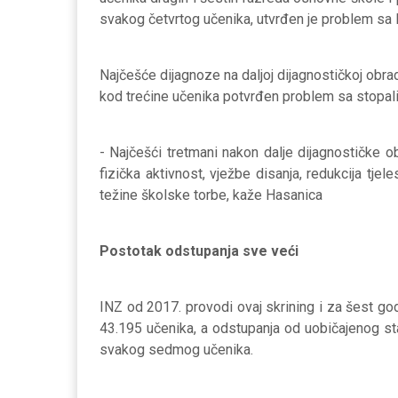
svakog četvrtog učenika, utvrđen je problem sa
Najčešće dijagnoze na daljoj dijagnostičkoj obrad
kod trećine učenika potvrđen problem sa stopal
- Najčešći tretmani nakon dalje dijagnostičke ob
fizička aktivnost, vježbe disanja, redukcija tjele
težine školske torbe, kaže Hasanica
Postotak odstupanja sve veći
INZ od 2017. provodi ovaj skrining i za šest g
43.195 učenika, a odstupanja od uobičajenog s
svakog sedmog učenika.