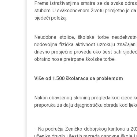
Prema istraživanjima smatra se da svaka odras
stubom. U svakodnevnom životu primjetno je da zna
sjedeći položaj.
Neudobne stolice, školske torbe neadekvatno
nedovoljna fizička aktivnost uzrokuju značaja
dnevno prosječno provedu oko šest sati sjedeć
obratno nose pretrpane školske torbe.
Više od 1.500 školaraca sa problemom
Nakon obavljenog skrining pregleda kod djece ko
preporuka za dalju dijagnostičku obradu kod ljeka
- Na području Zeničko-dobojskog kantona u 20
učenika drugih i šestih razreda osnovne škole i 