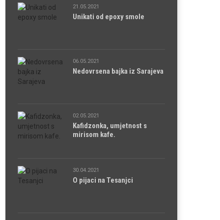
21.05.2021
Unikati od epoxy smole
06.05.2021
Nedovrsena bajka iz Sarajeva
02.05.2021
Kafidzonka, umjetnost s
mirisom kafe.
30.04.2021
O pijaci na Tesanjci