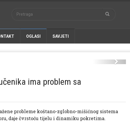
ONTAKT
OGLASI
SAVJETI
primjeri.jpg
Next
 učenika ima problem sa
zražene probleme koštano-zglobno-mišićnog sistema
ru, daje čvrstoću tijelu i dinamiku pokretima.