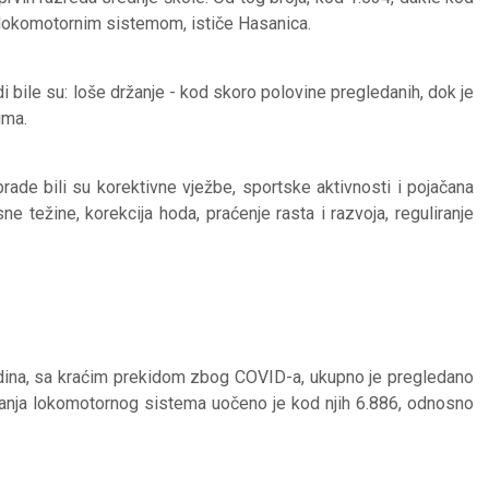
 lokomotornim sistemom, ističe Hasanica.
i bile su: loše držanje - kod skoro polovine pregledanih, dok je
ima.
rade bili su korektivne vježbe, sportske aktivnosti i pojačana
sne težine, korekcija hoda, praćenje rasta i razvoja, reguliranje
odina, sa kraćim prekidom zbog COVID-a, ukupno je pregledano
tanja lokomotornog sistema uočeno je kod njih 6.886, odnosno