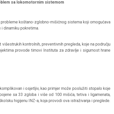
roblem sa lokomotornim sistemom
ne probleme koštano-zglobno-mišićnog sistema koji omogućava
u i dinamiku pokretima.
išestrukih kontrolnih, preventivnih pregleda, koje na području
ktima provode timovi Instituta za zdravlje i sigurnost hrane
komplikovan i osjetljiv, kao primjer može poslužiti stopalo koje
jene sa 33 zgloba i više od 100 mišića, tetiva i ligamenata,
školsku higijenu INZ-a, koja provodi ova istraživanja i preglede.