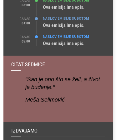
NASLOV EMISIJE SUBOTOM
DANAS
03:00
Ova emisija ima opis.
NASLOV EMISIJE SUBOTOM
DANAS
04:00
Ova emisija ima opis.
NASLOV EMISIJE SUBOTOM
DANAS
05:00
Ova emisija ima opis.
CITAT SEDMICE
"San je ono što se želi, a život
je buđenje."
Meša Selimović
IZDVAJAMO