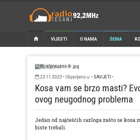
VIJESTI
O NAMA
ŠEMA
K
Previous
23.11.2023 • Objavljeno u: •
SAVJETI
•
Kosa vam se brzo masti? Evo
ovog neugodnog problema
Jedan od najčešćih razloga zašto se kosa m
biste trebali.