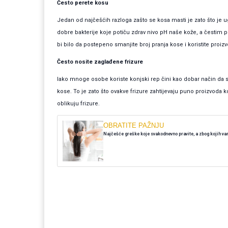
Često perete kosu
Jedan od najčešćih razloga zašto se kosa masti je zato što je 
dobre bakterije koje potiču zdrav nivo pH naše kože, a čestim
bi bilo da postepeno smanjite broj pranja kose i koristite proizv
Često nosite zaglađene frizure
Iako mnoge osobe koriste konjski rep čini kao dobar način da s
kose. To je zato što ovakve frizure zahtijevaju puno proizvoda koj
oblikuju frizure.
OBRATITE PAŽNJU
Najčešće greške koje svakodnevno pravite, a zbog kojih v