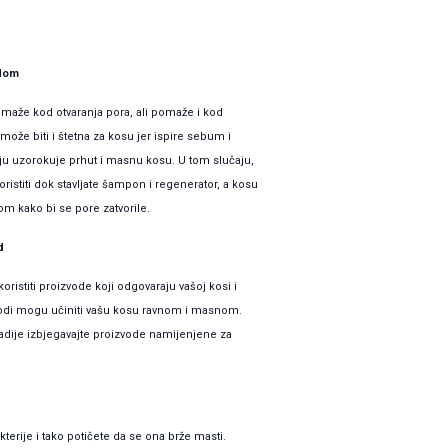
odom
aže kod otvaranja pora, ali pomaže i kod
 može biti i štetna za kosu jer ispire sebum i
raju uzorokuje prhut i masnu kosu. U tom slučaju,
koristiti dok stavljate šampon i regenerator, a kosu
m kako bi se pore zatvorile.
d
oristiti proizvode koji odgovaraju vašoj kosi i
izvodi mogu učiniti vašu kosu ravnom i masnom.
radije izbjegavajte proizvode namijenjene za
terije i tako potičete da se ona brže masti.