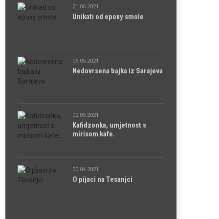
21.05.2021
Unikati od epoxy smole
06.05.2021
Nedovrsena bajka iz Sarajeva
02.05.2021
Kafidzonka, umjetnost s
mirisom kafe.
30.04.2021
O pijaci na Tesanjci