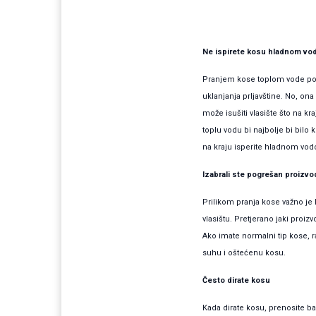
Ne ispirete kosu hladnom v
Pranjem kose toplom vode pom
uklanjanja prljavštine. No, ona
može isušiti vlasište što na k
toplu vodu bi najbolje bi bilo 
na kraju isperite hladnom vodo
Izabrali ste pogrešan proizvo
Prilikom pranja kose važno je k
vlasištu. Pretjerano jaki pro
Ako imate normalni tip kose, 
suhu i oštećenu kosu.
Često dirate kosu
Kada dirate kosu, prenosite bak