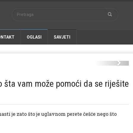
ONTAKT
OGLASI
SAVJETI
preuzmi-8-.jpg
Next
 šta vam može pomoći da se riješite
asti je zato što je uglavnom perete češće nego što