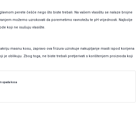
uglavnom perete češće nego što biste trebali. Na vašem vlasištu se nalaze brojne
 pranjem možemo uzrokovati da poremetimo ravnotežu te pH vrijednosti. Najbolje
ode koji ne isušuju vlasište.
akriju masnu kosu, zapravo ova frizura uzrokuje nakupljanje masti ispod korijena
i je oblikuju. Zbog toga, ne biste trebali pretjerivati s korištenjem proizvoda koji
am opada kosa