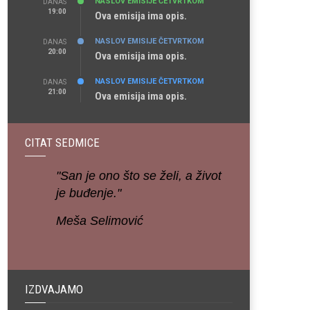
NASLOV EMISIJE ČETVRTKOM
DANAS
19:00
Ova emisija ima opis.
NASLOV EMISIJE ČETVRTKOM
DANAS
20:00
Ova emisija ima opis.
NASLOV EMISIJE ČETVRTKOM
DANAS
21:00
Ova emisija ima opis.
CITAT SEDMICE
"San je ono što se želi, a život
je buđenje."
Meša Selimović
IZDVAJAMO