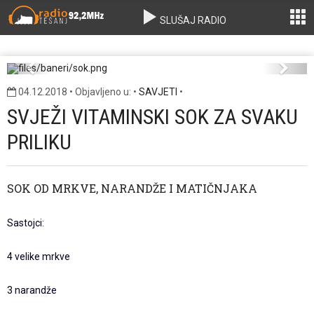
SLUŠAJ RADIO
sok.png
Previous
Next
04.12.2018 • Objavljeno u: •
SAVJETI
•
SVJEŽI VITAMINSKI SOK ZA SVAKU
PRILIKU
SOK OD MRKVE, NARANDŽE I MATIČNJAKA
Sastojci:
4 velike mrkve
3 narandže