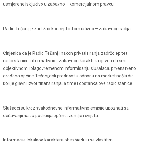
usmjerene iskljućivo u zabavno – komercijalnom pravcu.
Radio Tešanj je zadržao koncept informativno – zabavnog radija.
Činjenica da je Radio Tešanj i nakon privatiziranja zadržo epitet
radio stanice informativno - zabavnog karaktera govori da smo
objektivnom i blagovremenom informisanju slušalaca, prvenstveno
građana općine Tešanj,dali prednost u odnosu na marketingški dio
koji je glavni izvor finansiranja, a time i opstanka ove radio stanice.
Slušaoci su kroz svakodnevne informativne emisije upoznati sa
dešavanjima sa područja općine, zemlje i svijeta.
Informacije lokalnog karaktera obezbjeđuju se vlastitim