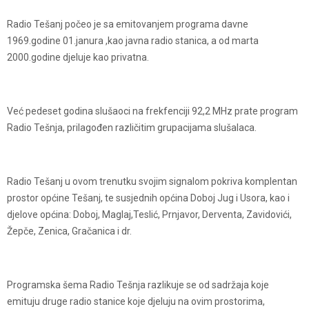
Radio Tešanj počeo je sa emitovanjem programa davne
1969.godine 01.janura ,kao javna radio stanica, a od marta
2000.godine djeluje kao privatna.
Već pedeset godina slušaoci na frekfenciji 92,2 MHz prate program
Radio Tešnja, prilagođen različitim grupacijama slušalaca.
Radio Tešanj u ovom trenutku svojim signalom pokriva komplentan
prostor općine Tešanj, te susjednih općina Doboj Jug i Usora, kao i
djelove općina: Doboj, Maglaj,Teslić, Prnjavor, Derventa, Zavidovići,
Žepče, Zenica, Gračanica i dr.
Programska šema Radio Tešnja razlikuje se od sadržaja koje
emituju druge radio stanice koje djeluju na ovim prostorima,