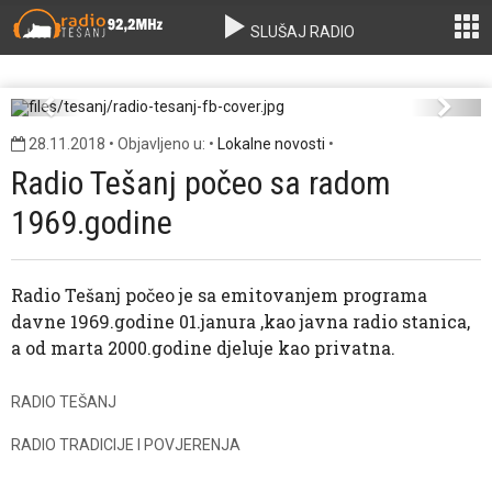
SLUŠAJ RADIO
radio-tesanj-fb-cover.jpg
Previous
Next
28.11.2018 • Objavljeno u: •
Lokalne novosti
•
Radio Tešanj počeo sa radom
1969.godine
Radio Tešanj počeo je sa emitovanjem programa
davne 1969.godine 01.janura ,kao javna radio stanica,
a od marta 2000.godine djeluje kao privatna.
RADIO TEŠANJ
RADIO TRADICIJE I POVJERENJA