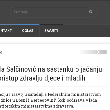
ONTAKT
OGLASI
SAVJETI
up-zdravlju-djece-i-mladih-2.jpg
Next
da Salčinović na sastanku o jačanju
pristup zdravlju djece i mladih
aciju i razvoj u saradnji s Federalnim ministarstvom
dnice u Bosni i Hercegovini“, koji podržava Vlada
entitetskim ministarstvima zdravstva.