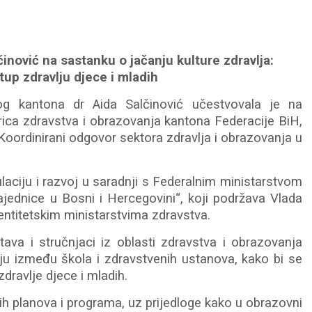
inović na sastanku o jačanju kulture zdravlja:
tup zdravlju djece i mladih
og kantona dr Aida Salčinović učestvovala je na
rica zdravstva i obrazovanja kantona Federacije BiH,
rdinirani odgovor sektora zdravlja i obrazovanja u
laciju i razvoj u saradnji s Federalnim ministarstvom
jednice u Bosni i Hercegovini“, koji podržava Vlada
entitetskim ministarstvima zdravstva.
ava i stručnjaci iz oblasti zdravstva i obrazovanja
iju između škola i zdravstvenih ustanova, kako bi se
zdravlje djece i mladih.
nih planova i programa, uz prijedloge kako u obrazovni