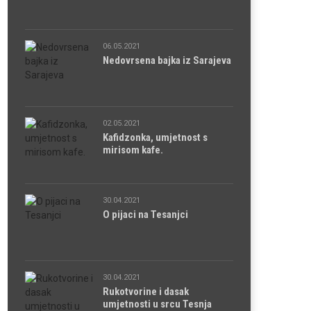
06.05.2021
Nedovrsena bajka iz Sarajeva
02.05.2021
Kafidzonka, umjetnost s
mirisom kafe.
30.04.2021
O pijaci na Tesanjci
30.04.2021
Rukotvorine i dasak
umjetnosti u srcu Tesnja