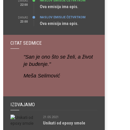
NASLOV EMISIJE ČETVRTKOM
DANAS
22:00
Ova emisija ima opis.
NASLOV EMISIJE ČETVRTKOM
DANAS
23:00
Ova emisija ima opis.
CITAT SEDMICE
"San je ono što se želi, a život
je buđenje."
Meša Selimović
IZDVAJAMO
21.05.2021
Unikati od epoxy smole