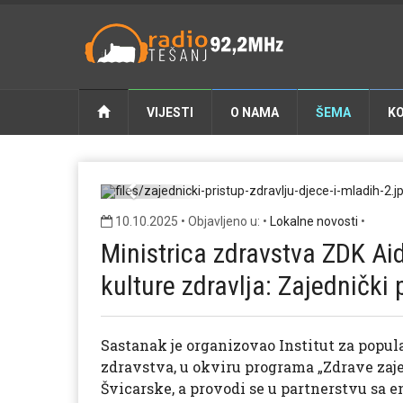
VIJESTI
O NAMA
ŠEMA
K
zajednicki-prist
Previous
10.10.2025 • Objavljeno u: •
Lokalne novosti
•
Ministrica zdravstva ZDK Ai
kulture zdravlja: Zajednički 
Sastanak je organizovao Institut za popul
zdravstva, u okviru programa „Zdrave zaje
Švicarske, a provodi se u partnerstvu sa 