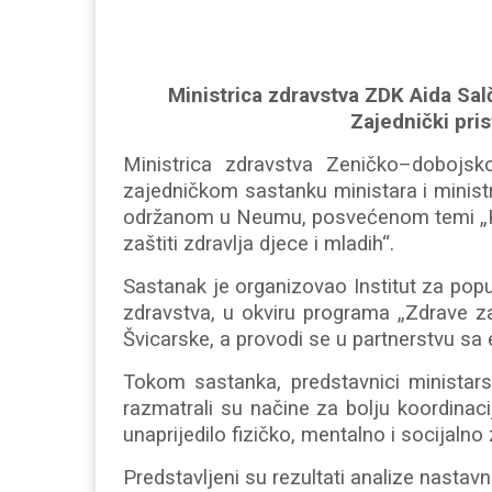
Ministrica zdravstva ZDK Aida Salč
Zajednički pris
Ministrica zdravstva Zeničko–dobojsk
zajedničkom sastanku ministara i minist
održanom u Neumu, posvećenom temi „Koo
zaštiti zdravlja djece i mladih“.
Sastanak je organizovao Institut za popu
zdravstva, u okviru programa „Zdrave za
Švicarske, a provodi se u partnerstvu sa 
Tokom sastanka, predstavnici ministarst
razmatrali su načine za bolju koordinac
unaprijedilo fizičko, mentalno i socijalno 
Predstavljeni su rezultati analize nastav