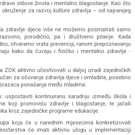
zdrave stilove života i mentalno blagostanje. Kao što
o okruženje za razvoj kulture zdravlja – od najranijeg
 da zdravlje djece više ne možemo posmatrati samo
razovno, porodično, pa i društveno pitanje. Kada
edno, otvaramo vrata prevenciji, ranom prepoznavanju
naju kako da čuvaju i fizičko i mentalno zdravlje -
a ZDK aktivno učestvovati u daljoj izradi zajedničkih
ključan za očuvanje zdravlja djece i omladine, posebno
 obrazaca ponašanja među mladima.
o: uspostaviti kontinuiranu saradnju između škola i
lume koji promovišu zdravlje i blagostanje, te jačati
nika kroz zajedničke programe edukacije.
upa koja će u narednim mjesecima konkretizovati
inistarstva će imati aktivnu ulogu u implementaciji