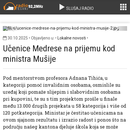
SLUŠAJ RADIO
ucenice-medrese-na-prijemu-kod-ministra-
musije-2.jpg
Previous
Next
30.10.2025 • Objavljeno u: •
Lokalne novosti
•
Učenice Medrese na prijemu kod
ministra Mušije
Pod mentorstvom profesora Adnana Tihića, u
kategoriji pomoć invalidnim osobama, osmislile su
uređaj koji pomaže slijepim i slabovidnim osobama
pri kupovini, te su s tim projektom prošle u finale
među 13.000 drugih projekata u 58 kategorija i više od
120 potkategorija. Ministar je čestitao učenicama na
ovom sjajnom rezultatu i izrazio radost i ponos što na
području našeg kantona djeluje škola koja se može