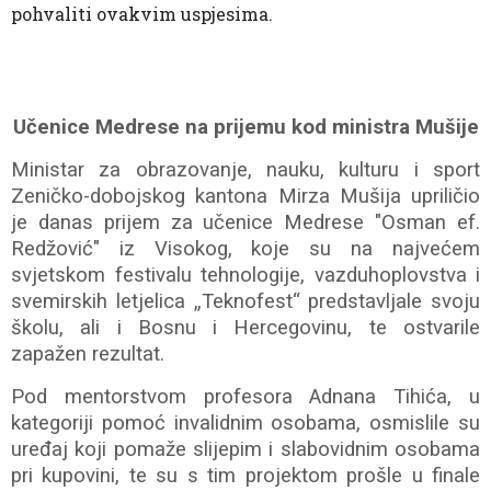
pohvaliti ovakvim uspjesima.
Učenice Medrese na prijemu kod ministra Mušije
Ministar za obrazovanje, nauku, kulturu i sport
Zeničko-dobojskog kantona Mirza Mušija upriličio
je danas prijem za učenice Medrese "Osman ef.
Redžović" iz Visokog, koje su na najvećem
svjetskom festivalu tehnologije, vazduhoplovstva i
svemirskih letjelica „Teknofest“ predstavljale svoju
školu, ali i Bosnu i Hercegovinu, te ostvarile
zapažen rezultat.
Pod mentorstvom profesora Adnana Tihića, u
kategoriji pomoć invalidnim osobama, osmislile su
uređaj koji pomaže slijepim i slabovidnim osobama
pri kupovini, te su s tim projektom prošle u finale