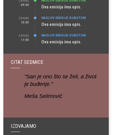
NASLOV EMISIJE SUBOTOM
DANAS
09:00
Ova emisija ima opis.
NASLOV EMISIJE SUBOTOM
DANAS
10:00
Ova emisija ima opis.
NASLOV EMISIJE SUBOTOM
DANAS
11:00
Ova emisija ima opis.
CITAT SEDMICE
"San je ono što se želi, a život
je buđenje."
Meša Selimović
IZDVAJAMO