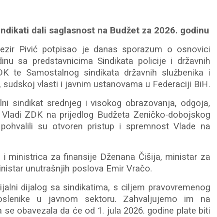
indikati dali saglasnost na Budžet za 2026. godinu
ezir Pivić potpisao je danas sporazum o osnovici
inu sa predstavnicima Sindikata policije i državnih
K te Samostalnog sindikata državnih službenika i
sudskoj vlasti i javnim ustanovama u Federaciji BiH.
ni sindikat srednjeg i visokog obrazovanja, odgoja,
t Vladi ZDK na prijedlog Budžeta Zeničko-dobojskog
 pohvalili su otvoren pristup i spremnost Vlade na
i ministrica za finansije Dženana Čišija, ministar za
nistar unutrašnjih poslova Emir Vračo.
ijalni dijalog sa sindikatima, s ciljem pravovremenog
poslenike u javnom sektoru. Zahvaljujemo im na
se obavezala da će od 1. jula 2026. godine plate biti