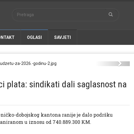
ONTAKT
OGLASI
SAVJETI
dk-i-sindikata-o-budzetu-za-2026.-godinu-
2.jpg
Next
 plata: sindikati dali saglasnost na
eničko-dobojskog kantona ranije je dalo podršku
planiranom u iznosu od 740.889.300 KM.