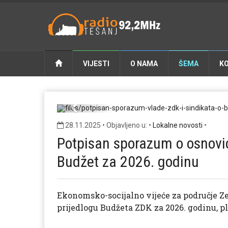
VIJESTI
O NAMA
ŠEMA
K
potpisan-sporazum-vlade-z
Previous
28.11.2025 • Objavljeno u: •
Lokalne novosti
•
Potpisan sporazum o osnovici
Budžet za 2026. godinu
Ekonomsko-socijalno vijeće za područje Z
prijedlogu Budžeta ZDK za 2026. godinu, 