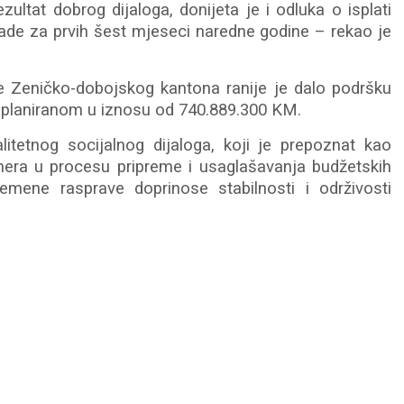
ltat dobrog dijaloga, donijeta je i odluka o isplati
ade za prvih šest mjeseci naredne godine – rekao je
e Zeničko-dobojskog kantona ranije je dalo podršku
 planiranom u iznosu od 740.889.300 KM.
litetnog socijalnog dijaloga, koji je prepoznat kao
nera u procesu pripreme i usaglašavanja budžetskih
mene rasprave doprinose stabilnosti i održivosti