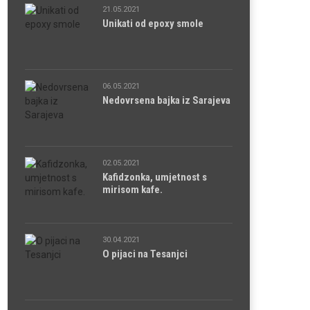
21.05.2021
Unikati od epoxy smole
06.05.2021
Nedovrsena bajka iz Sarajeva
02.05.2021
Kafidzonka, umjetnost s
mirisom kafe.
30.04.2021
O pijaci na Tesanjci