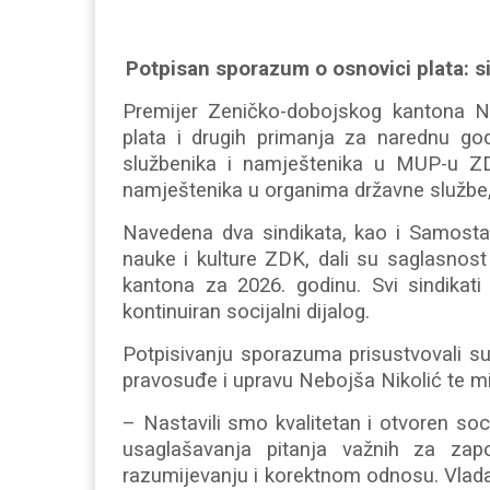
Potpisan sporazum o osnovici plata: s
Premijer Zeničko-dobojskog kantona N
plata i drugih primanja za narednu god
službenika i namještenika u MUP-u ZD
namještenika u organima državne službe, 
Navedena dva sindikata, kao i Samostal
nauke i kulture ZDK, dali su saglasnos
kantona za 2026. godinu. Svi sindikati
kontinuiran socijalni dijalog.
Potpisivanju sporazuma prisustvovali su 
pravosuđe i upravu Nebojša Nikolić te mi
– Nastavili smo kvalitetan i otvoren soc
usaglašavanja pitanja važnih za za
razumijevanju i korektnom odnosu. Vlada 