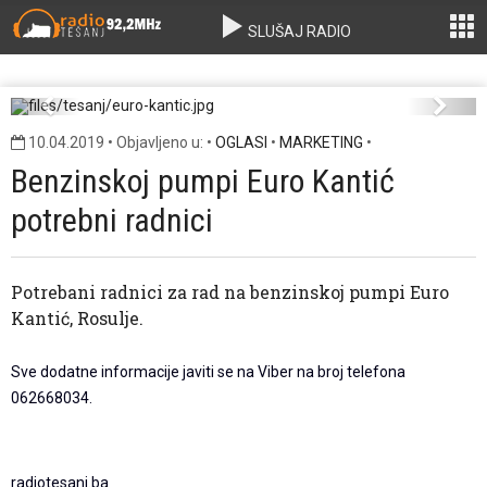
SLUŠAJ RADIO
euro-kantic.jpg
Previous
Next
10.04.2019 • Objavljeno u: •
OGLASI
•
MARKETING
•
Benzinskoj pumpi Euro Kantić
potrebni radnici
Potrebani radnici za rad na benzinskoj pumpi Euro
Kantić, Rosulje.
Sve dodatne informacije javiti se na Viber na broj telefona
062668034.
radiotesanj.ba