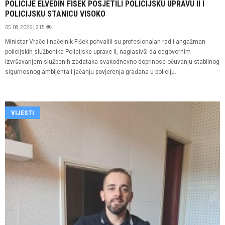
POLICIJE ELVEDIN FIŠEK POSJETILI POLICIJSKU UPRAVU II I
POLICIJSKU STANICU VISOKO
05.08.2026 | 215
Ministar Vračo i načelnik Fišek pohvalili su profesionalan rad i angažman
policijskih službenika Policijske uprave II, naglasivši da odgovornim
izvršavanjem službenih zadataka svakodnevno doprinose očuvanju stabilnog
sigurnosnog ambijenta i jačanju povjerenja građana u policiju.
VIJESTI