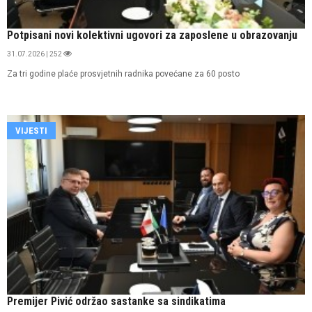
Potpisani novi kolektivni ugovori za zaposlene u obrazovanju
31.07.2026 | 252
Za tri godine plaće prosvjetnih radnika povećane za 60 posto
VIJESTI
Premijer Pivić održao sastanke sa sindikatima