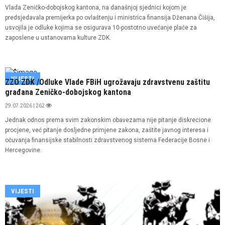
Vlada Zeničko-dobojskog kantona, na današnjoj sjednici kojom je
predsjedavala premijerka po ovlaštenju i ministrica finansija Dženana Čišija,
usvojila je odluke kojima se osigurava 10-postotno uvećanje plaće za
zaposlene u ustanovama kulture ZDK.
VIJESTI
ZZO ZDK /Odluke Vlade FBiH ugrožavaju zdravstvenu zaštitu
građana Zeničko-dobojskog kantona
29.07.2026 | 262
Jednak odnos prema svim zakonskim obavezama nije pitanje diskrecione
procjene, već pitanje dosljedne primjene zakona, zaštite javnog interesa i
očuvanja finansijske stabilnosti zdravstvenog sistema Federacije Bosne i
Hercegovine.
VIJESTI