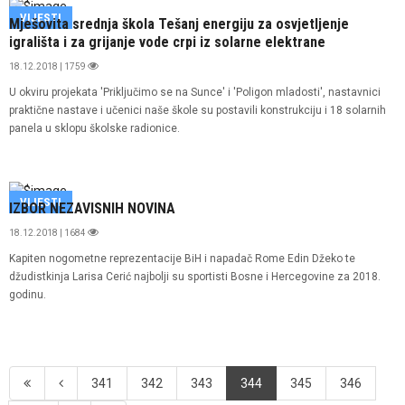
VIJESTI
Mješovita srednja škola Tešanj energiju za osvjetljenje
igrališta i za grijanje vode crpi iz solarne elektrane
18.12.2018 | 1759
U okviru projekata 'Priključimo se na Sunce' i 'Poligon mladosti', nastavnici
praktične nastave i učenici naše škole su postavili konstrukciju i 18 solarnih
panela u sklopu školske radionice.
VIJESTI
IZBOR NEZAVISNIH NOVINA
18.12.2018 | 1684
Kapiten nogometne reprezentacije BiH i napadač Rome Edin Džeko te
džudistkinja Larisa Cerić najbolji su sportisti Bosne i Hercegovine za 2018.
godinu.
341
342
343
344
345
346