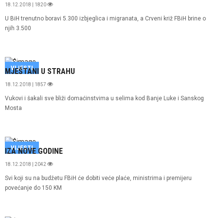
18.12.2018 | 1820
U BiH trenutno boravi 5.300 izbjeglica i migranata, a Crveni križ FBiH brine o
njih 3.500
VIJESTI
MJEŠTANI U STRAHU
18.12.2018 | 1857
Vukovi i šakali sve bliži domaćinstvima u selima kod Banje Luke i Sanskog
Mosta
VIJESTI
IZA NOVE GODINE
18.12.2018 | 2042
Svi koji su na budžetu FBiH će dobiti veće plaće, ministrima i premijeru
povećanje do 150 KM