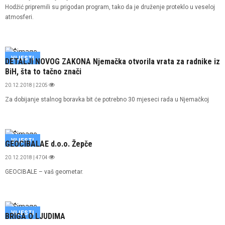
Hodžić pripremili su prigodan program, tako da je druženje proteklo u veseloj
atmosferi.
VIJESTI
DETALJI NOVOG ZAKONA Njemačka otvorila vrata za radnike iz
BiH, šta to tačno znači
20.12.2018 | 2205
Za dobijanje stalnog boravka bit će potrebno 30 mjeseci rada u Njemačkoj
VIJESTI
GEOCIBALAE d.o.o. Žepče
20.12.2018 | 4704
GEOCIBALE – vaš geometar.
VIJESTI
BRIGA O LJUDIMA