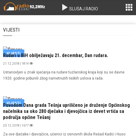
SLUŠAJ RADIO
VIJESTI
VIJESTI
Rudari u BiH obilježavaju 21. decembar, Dan rudara.
21.12.2018 | 1814
Ustanovljen u znak sjećanja na rudare tuzlanskog kraja koji su se davne
1920. godine pobunili zbog nametnutih teških uslova a rada.
VIJESTI
Povodom Dana grada Tešnja upriličeno je druženje Općinskog
načelnika sa oko 280 dječaka i djevojčica iz devet vrtića sa
područja općine Tešanj
20.12.2018 | 1677
Za ove dječake i djevojčice, učenici iz osnovnih škola Rešad Kadić i Huso