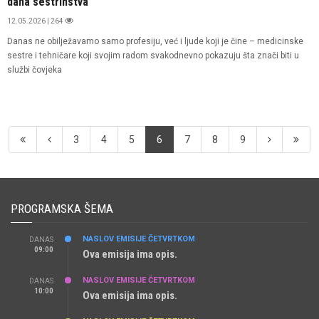
dana sestrinstva
12.05.2026 | 264
Danas ne obilježavamo samo profesiju, već i ljude koji je čine – medicinske
sestre i tehničare koji svojim radom svakodnevno pokazuju šta znači biti u
službi čovjeka
3
4
5
6
7
8
9
PROGRAMSKA ŠEMA
NASLOV EMISIJE ČETVRTKOM
DANAS
09:00
Ova emisija ima opis.
NASLOV EMISIJE ČETVRTKOM
DANAS
10:00
Ova emisija ima opis.