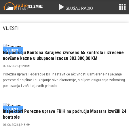
SLUŠAJ RADIO
VIJESTI
VIJESTI
Na području Kantona Sarajevo izvršeno 65 kontrola i izrečene
novčane kazne u ukupnom iznosu 383.380,00 KM
02.06.2026 | 220
Porezna uprava Federacije BiH nastavit će aktivnosti usmjerene na jačanje
porezne discipline i suzbijanje sive ekonomije, s ciljem osiguranja zakonitog
poslovanja i zaštite javnih prihoda.
VIJESTI
Inspektori Porezne uprave FBiH na području Mostara izvršili 24
kontrole
01.06.2026 | 248