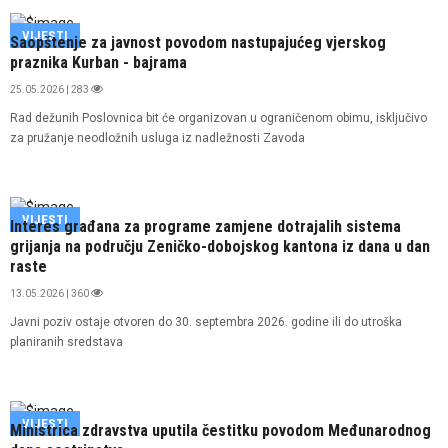
VIJESTI
Saopštenje za javnost povodom nastupajućeg vjerskog
praznika Kurban - bajrama
25.05.2026 | 283
Rad dežunih Poslovnica bit će organizovan u ograničenom obimu, isključivo
za pružanje neodložnih usluga iz nadležnosti Zavoda
VIJESTI
Interes građana za programe zamjene dotrajalih sistema
grijanja na području Zeničko-dobojskog kantona iz dana u dan
raste
13.05.2026 | 360
Javni poziv ostaje otvoren do 30. septembra 2026. godine ili do utroška
planiranih sredstava
VIJESTI
Ministrica zdravstva uputila čestitku povodom Međunarodnog