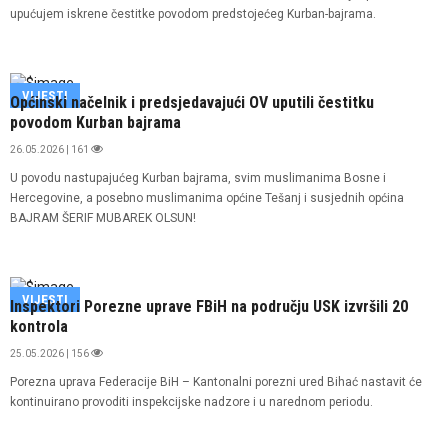
upućujem iskrene čestitke povodom predstojećeg Kurban-bajrama.
VIJESTI
Općinski načelnik i predsjedavajući OV uputili čestitku
povodom Kurban bajrama
26.05.2026 | 161
U povodu nastupajućeg Kurban bajrama, svim muslimanima Bosne i
Hercegovine, a posebno muslimanima općine Tešanj i susjednih općina
BAJRAM ŠERIF MUBAREK OLSUN!
VIJESTI
Inspektori Porezne uprave FBiH na području USK izvršili 20
kontrola
25.05.2026 | 156
Porezna uprava Federacije BiH – Kantonalni porezni ured Bihać nastavit će
kontinuirano provoditi inspekcijske nadzore i u narednom periodu.