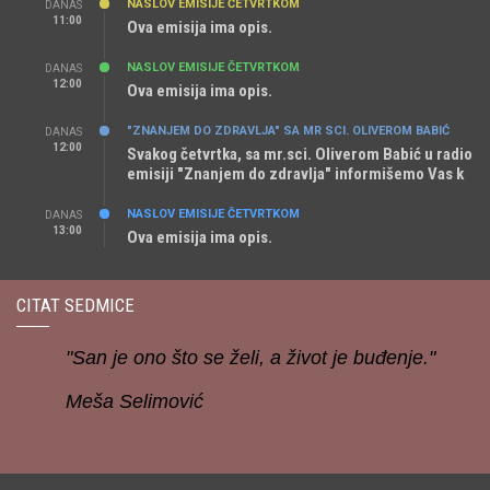
NASLOV EMISIJE ČETVRTKOM
DANAS
11:00
Ova emisija ima opis.
NASLOV EMISIJE ČETVRTKOM
DANAS
12:00
Ova emisija ima opis.
"ZNANJEM DO ZDRAVLJA" SA MR SCI. OLIVEROM BABIĆ
DANAS
12:00
Svakog četvrtka, sa mr.sci. Oliverom Babić u radio
emisiji "Znanjem do zdravlja" informišemo Vas k
NASLOV EMISIJE ČETVRTKOM
DANAS
13:00
Ova emisija ima opis.
CITAT SEDMICE
"San je ono što se želi, a život je buđenje."
Meša Selimović