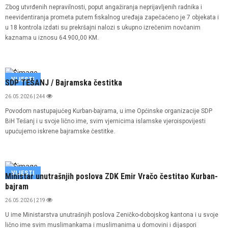
Zbog utvrđenih nepravilnosti, poput angažiranja neprijavljenih radnika i
neevidentiranja prometa putem fiskalnog uređaja zapečaćeno je 7 objekata i
u 18 kontrola izdati su prekršajni nalozi s ukupno izrečenim novčanim
kaznama u iznosu 64.900,00 KM.
VIJESTI
SDP TEŠANJ / Bajramska čestitka
26.05.2026 | 244
Povodom nastupajućeg Kurban-bajrama, u ime Općinske organizacije SDP
BiH Tešanj i u svoje lično ime, svim vjernicima islamske vjeroispovijesti
upućujemo iskrene bajramske čestitke.
VIJESTI
Ministar unutrašnjih poslova ZDK Emir Vračo čestitao Kurban-
bajram
26.05.2026 | 219
U ime Ministarstva unutrašnjih poslova Zeničko-dobojskog kantona i u svoje
lično ime svim muslimankama i muslimanima u domovini i dijaspori