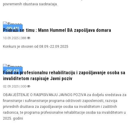
povremenih obustava saobraćaja.
OGLASI
Pridruži se timu : Mann Hummel BA zapošljava domara
10.09.2025 | 388
Konkurs je otvoren od 08.09.-22.09.2025
OGLASI
Fond za profesionalnu rehabilitaciju i zapošljavanje osoba sa
invaliditetom raspisuje Javni poziv
02.09.2025 | 300
OBAVJEŠTENJE O RASPISIVANJU JAVNOG POZIVA za dodjelu sredstava za
finansiranje i sufinansiranje programa održivosti zaposlenosti, razvoja
privrednih društava za zapošljavanje osoba sa invaliditetom i zaštitnih
radionica, te programa profesionalne rehabilitacije osoba sa invaliditetom u
2025. godini