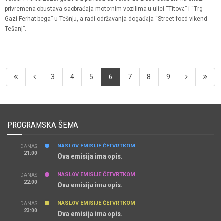
privremena obustava saobraćaja motornim vozilima u ulici “Titova” i “Trg
Gazi Ferhat bega” u Tešnju, a radi održavanja događaja “Street food vikend
Tešanj”.
3
4
5
6
7
8
9
PROGRAMSKA ŠEMA
NASLOV EMISIJE ČETVRTKOM
DANAS
21:00
Ova emisija ima opis.
NASLOV EMISIJE ČETVRTKOM
DANAS
22:00
Ova emisija ima opis.
NASLOV EMISIJE ČETVRTKOM
DANAS
23:00
Ova emisija ima opis.