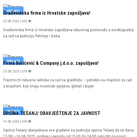
OGLASI
Građevinska firma iz Hrvatske zapošljava!
20.08.2025 | 343
Građevinska firma iz Hrvatske zapošljava iskusnog poslovođu u visokogradnji
za rad na području Petrinje i Siska.
OGLASI
Firma Baričević & Company j.d.o.o. zapošljava!
20.08.2025 | 378
Tražimo tri iskusna radnika za rad na gradilištu – potrebni su majstori za rad
s knaufom, koji znaju montirati spojeve, gletati i bojati.
OGLASI
OPĆINA TEŠANJ/ OBAVJEŠTENJE ZA JAVNOST
14.08.2025 | 300
Općina Tešanj obavještava sve građane sa područja općine Tešanj da će dana
15.08. i 16.08.2025. godine u periodu od 15:00 do 24:00 sata biti na snazi