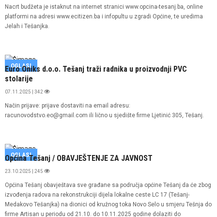
Nacrt budžeta je istaknut na internet stranici www.opcina-tesanj.ba, online
platformi na adresi www.ecitizen.ba i infopultu u zgradi Općine, te uredima
Jelah i Tešanjka.
OGLASI
Euro Oniks d.o.o. Tešanj traži radnika u proizvodnji PVC
stolarije
07.11.2025 | 342
Način prijave: prijave dostaviti na email adresu:
racunovodstvo.eo@gmail.com ili lično u sjedište firme Ljetinić 305, Tešanj.
OGLASI
Općina Tešanj / OBAVJEŠTENJE ZA JAVNOST
23.10.2025 | 245
Općina Tešanj obavještava sve građane sa područja općine Tešanj da će zbog
izvođenja radova na rekonstrukciji dijela lokalne ceste LC 17 (Tešanj-
Medakovo Tešanjka) na dionici od kružnog toka Novo Selo u smjeru Tešnja do
firme Artisan u periodu od 21.10. do 10.11.2025 godine dolaziti do