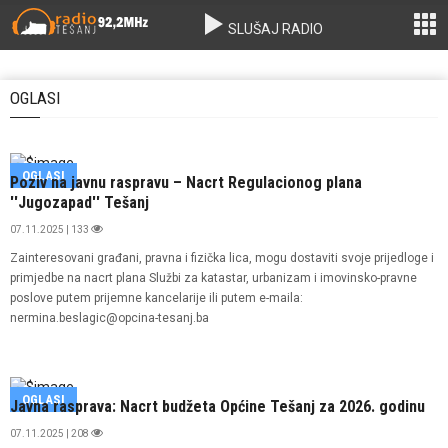
SLUŠAJ RADIO
OGLASI
OGLASI
Poziv na javnu raspravu – Nacrt Regulacionog plana
''Jugozapad'' Tešanj
07.11.2025 | 133
Zainteresovani građani, pravna i fizička lica, mogu dostaviti svoje prijedloge i
primjedbe na nacrt plana Službi za katastar, urbanizam i imovinsko-pravne
poslove putem prijemne kancelarije ili putem e-maila:
nermina.beslagic@opcina-tesanj.ba
OGLASI
Javna rasprava: Nacrt budžeta Općine Tešanj za 2026. godinu
07.11.2025 | 208