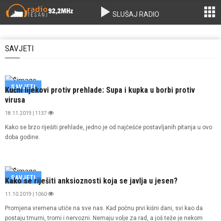
SLUŠAJ RADIO
SAVJETI
SAVJETI
Kućni lijekovi protiv prehlade: Supa i kupka u borbi protiv
virusa
18.11.2019 | 1137
Kako se brzo riješiti prehlade, jedno je od najčešće postavljanih pitanja u ovo
doba godine.
SAVJETI
Kako se riješiti anksioznosti koja se javlja u jesen?
11.10.2019 | 1060
Promjena vremena utiče na sve nas. Kad počnu prvi kišni dani, svi kao da
postaju tmurni, tromi i nervozni. Nemaju volje za rad, a još teže je nekom