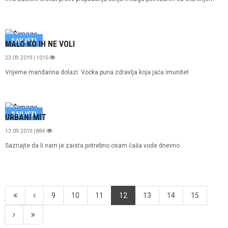
SAVJETI
MALO KO IH NE VOLI
23.09.2019 | 1016
Vrijeme mandarina dolazi: Voćka puna zdravlja koja jača imunitet
SAVJETI
URBANI MIT
13.09.2019 | 884
Saznajte da li nam je zaista potrebno osam čaša vode dnevno
9
10
11
12
13
14
15