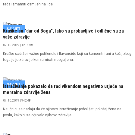
tada izmamiti osmijeh na lice.
SAVJETI
Kruške su "dar od Boga", lako su probavljive i odlične su za
vaše zdravlje
07.10.2019 | 1215
Kruške sadrže i važne polifenole i flavonoide koji su koncentrirani u koži, zbog
toga ju je zdravije konzumirati neoguljenu.
SAVJETI
Istraživanje pokazalo da rad vikendom negativno utječe na
mentalno zdravlje žena
07.10.2019 | 942
Naučnici se nadaju da će njihovo istraživanje poboljšati položaj žena na
poslu, kako bi se očuvalo njihovo zdravlje.