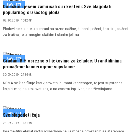
SAVJETI
Dolaskom jeseni zamirisali su i kesteni: Sve blagodati
popularnog orašastog ploda
02.10.2019 | 1012
Plodovi se koriste u prehrani na razne načine, kuhani, pečeni, kao pire, sušeni
za brašno, te u mnogim slatkim i slanim jelima.
SAVJETI
Građani BiH oprezno s lijekovima za želudac: U ranitidinima
pronađene kancerogene supstance
30.09.2019 | 2736
NDMA se klasifikuje kao vjerovatni humani kancerogen, to jest supstanca
koja bi mogla uzrokovati rak, a na osnovu ispitivanja na životinjama.
SAVJETI
Sve blagodeti čaja
25.09.2019 | 1131
Ima zaštitni efekat protiv propadanja ćelija mozga povezanih sa starenjem