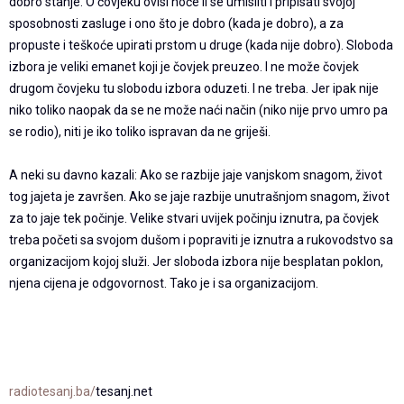
dobro stanje. O čovjeku ovisi hoće li se umisliti i pripisati svojoj
sposobnosti zasluge i ono što je dobro (kada je dobro), a za
propuste i teškoće upirati prstom u druge (kada nije dobro). Sloboda
izbora je veliki emanet koji je čovjek preuzeo. I ne može čovjek
drugom čovjeku tu slobodu izbora oduzeti. I ne treba. Jer ipak nije
niko toliko naopak da se ne može naći način (niko nije prvo umro pa
se rodio), niti je iko toliko ispravan da ne griješi.
A neki su davno kazali: Ako se razbije jaje vanjskom snagom, život
tog jajeta je završen. Ako se jaje razbije unutrašnjom snagom, život
za to jaje tek počinje. Velike stvari uvijek počinju iznutra, pa čovjek
treba početi sa svojom dušom i popraviti je iznutra a rukovodstvo sa
organizacijom kojoj služi. Jer sloboda izbora nije besplatan poklon,
njena cijena je odgovornost. Tako je i sa organizacijom.
radiotesanj.ba/
tesanj.net