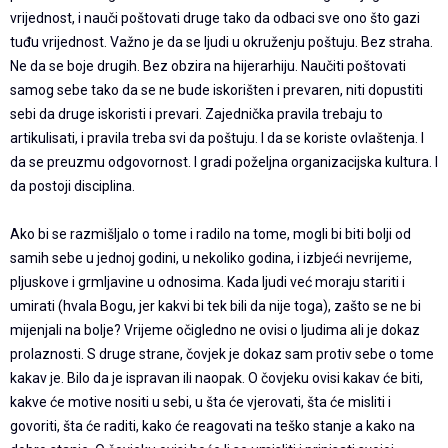
vrijednost, i nauči poštovati druge tako da odbaci sve ono što gazi
tuđu vrijednost. Važno je da se ljudi u okruženju poštuju. Bez straha.
Ne da se boje drugih. Bez obzira na hijerarhiju. Naučiti poštovati
samog sebe tako da se ne bude iskorišten i prevaren, niti dopustiti
sebi da druge iskoristi i prevari. Zajednička pravila trebaju to
artikulisati, i pravila treba svi da poštuju. I da se koriste ovlaštenja. I
da se preuzmu odgovornost. I gradi poželjna organizacijska kultura. I
da postoji disciplina.
Ako bi se razmišljalo o tome i radilo na tome, mogli bi biti bolji od
samih sebe u jednoj godini, u nekoliko godina, i izbjeći nevrijeme,
pljuskove i grmljavine u odnosima. Kada ljudi već moraju stariti i
umirati (hvala Bogu, jer kakvi bi tek bili da nije toga), zašto se ne bi
mijenjali na bolje? Vrijeme očigledno ne ovisi o ljudima ali je dokaz
prolaznosti. S druge strane, čovjek je dokaz sam protiv sebe o tome
kakav je. Bilo da je ispravan ili naopak. O čovjeku ovisi kakav će biti,
kakve će motive nositi u sebi, u šta će vjerovati, šta će misliti i
govoriti, šta će raditi, kako će reagovati na teško stanje a kako na