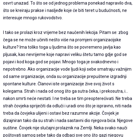
osvrt unazad. To što se od jednog problema ponekad napravilo dva,
što se kreiraju prakse i nasljeđe koje će biti teret u budućnosti, ne
interesuje mnogo rukovodstvo.
I tako se prolazi kroz vrijeme bez naučenih lekcija. Pitam se: zbog
čega se ne može učiniti nešto više na promjeni organizacijske
kulture? Ima toliko toga u ljudima što se povremeno javlja kao
pljusak, kao nevrijeme koje napravi veliku štetu tamo gdje god se
pojavi i kod koga god se pojavi. Mnogo toga je svakodnevno i
nepotrebno. Ako organizacije vode ljudi koji sebe smatraju važnijim
od same organizacije, onda su organizacije prepuštene izgradnji
spontane kulture. Članovi iste organizacije žive svoj život s
kolegama. Strah i nada od onog što ga sutra čeka, i prekosutra, i…
nakon smrti neće nestati. I ne treba se tim preopterećivati. Ne treba
strah čovjeka spriječiti da odluči i uradi ono što je ispravno, niti nada
treba da čovjeka ulijeni i ostavi bez razumne akcije. Čovjek je
dizajniran tako da su strah i nada sastavni dio njegova bića. Njegove
suštine. Čovjek nije slučajni prolaznik na Zemlji. Neka svako nauči
poštovati samog sebe tako da odbaci sve ono što gazi njegovu