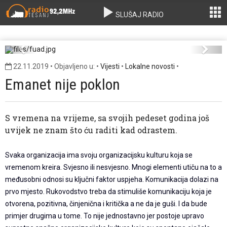
SLUŠAJ RADIO
fuad.jpg
Previous
Next
22.11.2019 • Objavljeno u: •
Vijesti
•
Lokalne novosti
•
Emanet nije poklon
S vremena na vrijeme, sa svojih pedeset godina još
uvijek ne znam što ću raditi kad odrastem.
Svaka organizacija ima svoju organizacijsku kulturu koja se
vremenom kreira. Svjesno ili nesvjesno. Mnogi elementi utiču na to a
međusobni odnosi su ključni faktor uspjeha. Komunikacija dolazi na
prvo mjesto. Rukovodstvo treba da stimuliše komunikaciju koja je
otvorena, pozitivna, činjenična i kritička a ne da je guši. I da bude
primjer drugima u tome. To nije jednostavno jer postoje upravo