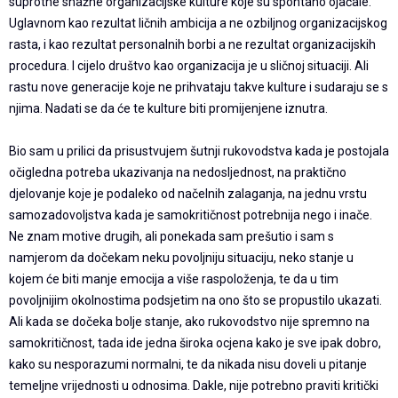
suprotne snažne organizacijske kulture koje su spontano ojačale.
Uglavnom kao rezultat ličnih ambicija a ne ozbiljnog organizacijskog
rasta, i kao rezultat personalnih borbi a ne rezultat organizacijskih
procedura. I cijelo društvo kao organizacija je u sličnoj situaciji. Ali
rastu nove generacije koje ne prihvataju takve kulture i sudaraju se s
njima. Nadati se da će te kulture biti promijenjene iznutra.
Bio sam u prilici da prisustvujem šutnji rukovodstva kada je postojala
očigledna potreba ukazivanja na nedosljednost, na praktično
djelovanje koje je podaleko od načelnih zalaganja, na jednu vrstu
samozadovoljstva kada je samokritičnost potrebnija nego i inače.
Ne znam motive drugih, ali ponekada sam prešutio i sam s
namjerom da dočekam neku povoljniju situaciju, neko stanje u
kojem će biti manje emocija a više raspoloženja, te da u tim
povoljnijim okolnostima podsjetim na ono što se propustilo ukazati.
Ali kada se dočeka bolje stanje, ako rukovodstvo nije spremno na
samokritičnost, tada ide jedna široka ocjena kako je sve ipak dobro,
kako su nesporazumi normalni, te da nikada nisu doveli u pitanje
temeljne vrijednosti u odnosima. Dakle, nije potrebno praviti kritički