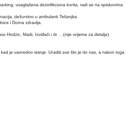
parking, usaglašena dezinfikciona korita, radi se na spiskovima
acija, dežurstvo u ambulanti Tešanjka.
nice i Doma zdravlja.
 Hodzic, Madi, Izviđači i dr. ...(nije vrijeme za detalje).
 i kad je vanredno stanje. Uraditi sve što je do nas, a nakon toga