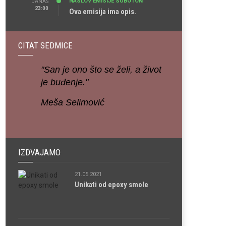
NASLOV EMISIJE SUBOTOM
DANAS
23:00
Ova emisija ima opis.
CITAT SEDMICE
"San je ono što se želi, a život
je buđenje."
Meša Selimović
IZDVAJAMO
21.05.2021
Unikati od epoxy smole