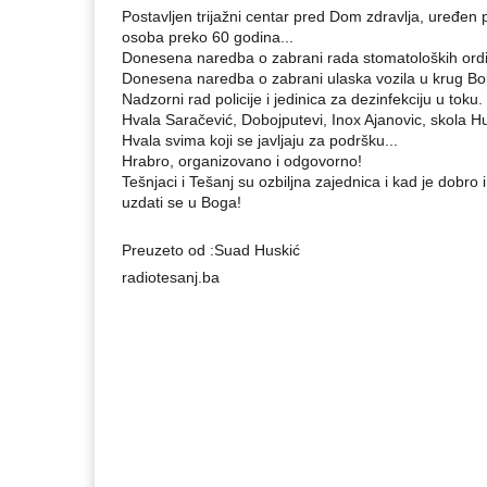
Postavljen trijažni centar pred Dom zdravlja, uređen 
osoba preko 60 godina...
Donesena naredba o zabrani rada stomatoloških ordin
Donesena naredba o zabrani ulaska vozila u krug Bol
Nadzorni rad policije i jedinica za dezinfekciju u toku.
Hvala Saračević, Dobojputevi, Inox Ajanovic, skola Huso
Hvala svima koji se javljaju za podršku...
Hrabro, organizovano i odgovorno!
Tešnjaci i Tešanj su ozbiljna zajednica i kad je dobro
uzdati se u Boga!
Preuzeto od :Suad Huskić
radiotesanj.ba