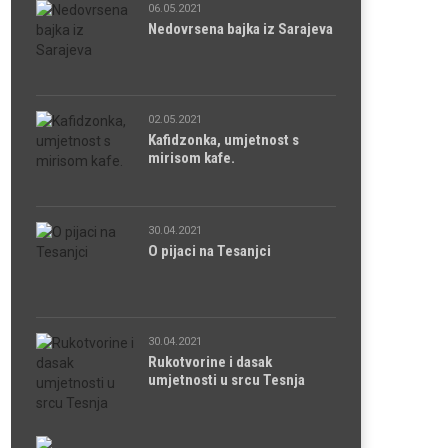
06.05.2021
Nedovrsena bajka iz Sarajeva
02.05.2021
Kafidzonka, umjetnost s
mirisom kafe.
30.04.2021
O pijaci na Tesanjci
30.04.2021
Rukotvorine i dasak
umjetnosti u srcu Tesnja