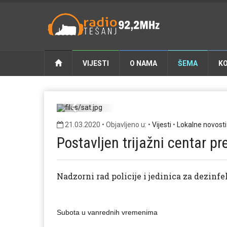
VIJESTI
O NAMA
ŠEMA
K
Previous
21.03.2020 • Objavljeno u: •
Vijesti
•
Lokalne novosti
Postavljen trijažni centar p
Nadzorni rad policije i jedinica za dezinfe
Subota u vanrednih vremenima