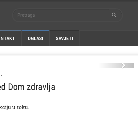
ONTAKT
OGLASI
SAVJETI
sat.jpg
Next
•
red Dom zdravlja
kciju u toku.