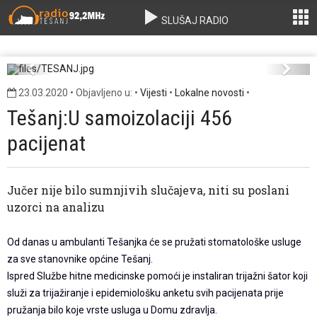
SLUŠAJ RADIO
TESANJ.jpg
Previous
Next
23.03.2020 • Objavljeno u: •
Vijesti
•
Lokalne novosti
•
Tešanj:U samoizolaciji 456
pacijenat
Jučer nije bilo sumnjivih slučajeva, niti su poslani
uzorci na analizu
Od danas u ambulanti Tešanjka će se pružati stomatološke usluge
za sve stanovnike općine Tešanj.
Ispred Službe hitne medicinske pomoći je instaliran trijažni šator koji
služi za trijažiranje i epidemiološku anketu svih pacijenata prije
pružanja bilo koje vrste usluga u Domu zdravlja.