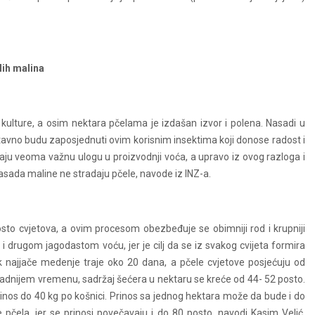
lih malina
lture, a osim nektara pčelama je izdašan izvor i polena. Nasadi u
stavno budu zaposjednuti ovim korisnim insektima koji donose radost i
graju veoma važnu ulogu u proizvodnji voća, a upravo iz ovog razloga i
 zasada maline ne stradaju pčele, navode iz INZ-a.
sto cvjetova, a ovim procesom obezbeđuje se obimniji rod i krupniji
i drugom jagodastom voću, jer je cilj da se iz svakog cvijeta formira
 najjače medenje traje oko 20 dana, a pčele cvjetove posjećuju od
 hladnijem vremenu, sadržaj šećera u nektaru se kreće od 44- 52 posto.
rinos do 40 kg po košnici. Prinos sa jednog hektara može da bude i do
 pčela, jer se prinosi povečavaju i do 80 posto, navodi Kasim Velić,