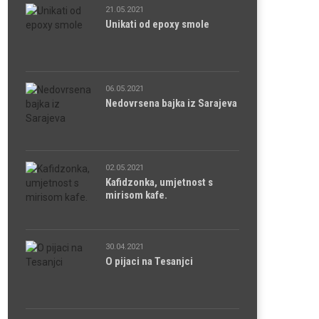
21.05.2021
Unikati od epoxy smole
06.05.2021
Nedovrsena bajka iz Sarajeva
02.05.2021
Kafidzonka, umjetnost s
mirisom kafe.
30.04.2021
O pijaci na Tesanjci