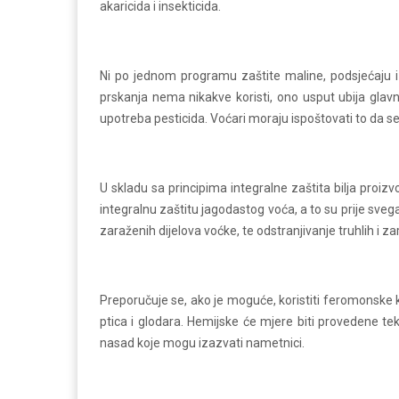
akaricida i insekticida.
Ni po jednom programu zaštite maline, podsjećaju iz
prskanja nema nikakve koristi, ono usput ubija gla
upotreba pesticida. Voćari moraju ispoštovati to da se
U skladu sa principima integralne zaštita bilja proizv
integralnu zaštitu jagodastog voća, a to su prije sveg
zaraženih dijelova voćke, te odstranjivanje truhlih i z
Preporučuje se, ako je moguće, koristiti feromonske k
ptica i glodara. Hemijske će mjere biti provedene t
nasad koje mogu izazvati nametnici.