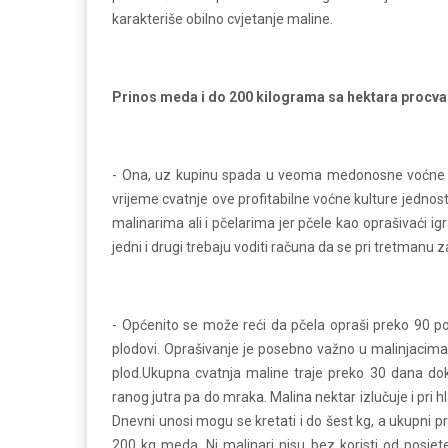
karakteriše obilno cvjetanje maline.
Prinos meda i do 200 kilograma sa hektara procva
- Ona, uz kupinu spada u veoma medonosne voćne ku
vrijeme cvatnje ove profitabilne voćne kulture jedno
malinarima ali i pčelarima jer pčele kao oprašivaći i
jedni i drugi trebaju voditi računa da se pri tretmanu
- Općenito se može reći da pčela opraši preko 90 po
plodovi. Oprašivanje je posebno važno u malinjacima 
plod.Ukupna cvatnja maline traje preko 30 dana dok
ranog jutra pa do mraka. Malina nektar izlučuje i pri
Dnevni unosi mogu se kretati i do šest kg, a ukupni p
200 kg meda. Ni malinari nisu bez koristi od posjete