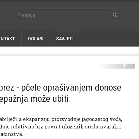
ONTAKT
OGLASI
SAVJETI
Next
oprez - pčele oprašivanjem donose
 nepažnja može ubiti
abilježila ekspanziju proizvodnje jagodastog voća,
uje relativno brz povrat uloženih sredstava, ali i
aćinstva.