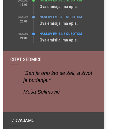
NASLOV EMISIJE SUBOTOM
DANAS
19:00
Ova emisija ima opis.
NASLOV EMISIJE SUBOTOM
DANAS
20:00
Ova emisija ima opis.
NASLOV EMISIJE SUBOTOM
DANAS
21:00
Ova emisija ima opis.
CITAT SEDMICE
"San je ono što se želi, a život
je buđenje."
Meša Selimović
IZDVAJAMO