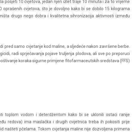
la posjeti 10 cvjetova, jedan njen izlet traje 10 minuta i za to vrijeme
0 oprašenih cvjetova, što je dovoljno kako bi se dobilo 15 kilograma
išta drugo nego dobra i kvalitetna sihronizacija aktivnosti između
vodi pred samo cvjetanje kod maline, a sljedeće nakon završene berbe.
cidi, radi sprječavanja pojave truljenja plodova, ali sve po preporuci
 poštivanje koraka sigurne primjene fitofarmaceutskih sredstava (FFS)
rati toplom vodom i deterdžentom kako bi se uklonili ostaci ranije
eđu redova) ima maslačka i drugih cvijetnica treba ih pokositi prije
icid našteti pčelama. Tokom cvjetanja maline nije dozvoljena primena