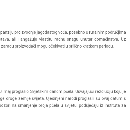
ekspanziju proizvodnje jagodastog voća, posebno u ruralnim područjima
stava, ali i angažuje vlastitu radnu snagu unutar domaćinstva. Uz
u zaradu proizvođači mogu očekivati u prilično kratkom periodu.
. maj proglasio Svjetskim danom pčela. Usvajajući rezoluciju koju je
ge druge zemlje svijeta, Ujedinjeni narodi proglasili su ovaj datum s
ozori na smanjenje broja pčela u svijetu, podsjećaju iz Instituta za