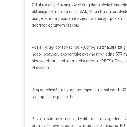
Odluku o obilježavanju Svjetskog dana pčela General
uključujući Europsku uniju, SAD, Kinu i Rusiju, predvi
usmjerene na podizanje svijesti o značaju pčela i d
doprinos održivom razvoju”.
Pčele i drugi oprašivači od ključnog su značaja za g
nego i obavljaju ekonomske aktivnosti vrijedne 577 mil
biodiverzitetu i uslugama ekositema (IPBES). Pčele s
ekosistema.
Broj oprašivača u Evropi smanjen je u posljednjih 30 
rast upotrebe pesticida.
Povoljni klimatski uslovi, kvalitetno i nezagađeno 
promovišu ove prostore u mnogim zemljama EU i š