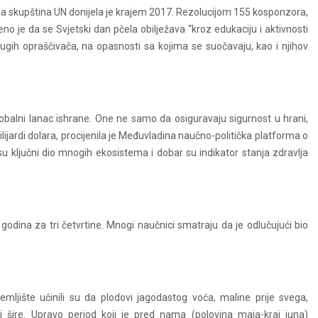
na skupština UN donijela je krajem 2017. Rezolucijom 155 kosponzora,
đeno je da se Svjetski dan pčela obilježava “kroz edukaciju i aktivnosti
rugih opraščivača, na opasnosti sa kojima se suočavaju, kao i njihov
lobalni lanac ishrane. One ne samo da osiguravaju sigurnost u hrani,
ijardi dolara, procijenila je Međuvladina naučno-politička platforma o
u ključni dio mnogih ekosistema i dobar su indikator stanja zdravlja
godina za tri četvrtine. Mnogi naučnici smatraju da je odlučujući bio
zemljište učinili su da plodovi jagodastog voća, maline prije svega,
ire. Upravo period koji je pred nama (polovina maja-kraj juna)