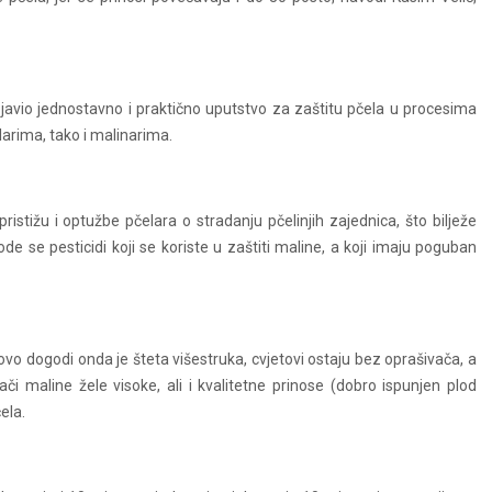
 objavio jednostavno i praktično uputstvo za zaštitu pčela u procesima
elarima, tako i malinarima.
stižu i optužbe pčelara o stradanju pčelinjih zajednica, što bilježe
de se pesticidi koji se koriste u zaštiti maline, a koji imaju poguban
vo dogodi onda je šteta višestruka, cvjetovi ostaju bez oprašivača, a
ači maline žele visoke, ali i kvalitetne prinose (dobro ispunjen plod
ela.