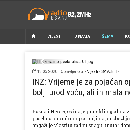
VIJESTI
O NAMA
ŠEMA
K
maline-pcele-afisa-01.jpg
Previous
13.05.2020 • Objavljeno u: •
Vijesti
•
SAVJETI
•
INZ: Vrijeme je za pojačan 
bolji urod voću, ali ih mala
Bosna i Hercegovina je proteklih godina z
posebno u ruralnim područjima jer obezbjeđ
angažuje vlastitu radnu snagu unutar dom