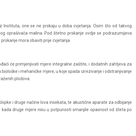
 Instituta, one se ne prskaju u doba cvjetanja. Osim što od takvog
vnog oprašivača malina. Pod štetno prskanje ovdje se podrazumijeva
 prskanje mora obaviti prije cvjetanja.
ođači će primjenjivati mjere integralne zaštite, i dodatnih zahtjeva za
a biološke i mehaničke mjere, u koje spada izrezivanje i odstranjivanje
araženih plodova.
lopke i druge načine lova insekata, te akustične aparate za odbijanje
ek kada druge mjere nisu u potpunosti smanjile opasnost od šteta po