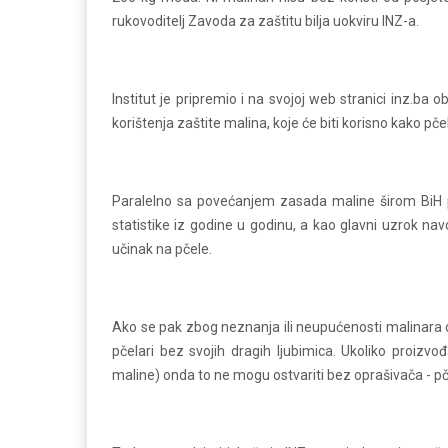
rukovoditelj Zavoda za zaštitu bilja uokviru INZ-a.
Institut je pripremio i na svojoj web stranici inz.ba
korištenja zaštite malina, koje će biti korisno kako pč
Paralelno sa povećanjem zasada maline širom BiH pri
statistike iz godine u godinu, a kao glavni uzrok navo
učinak na pčele.
Ako se pak zbog neznanja ili neupućenosti malinara o
pčelari bez svojih dragih ljubimica. Ukoliko proizvođ
maline) onda to ne mogu ostvariti bez oprašivača - pč