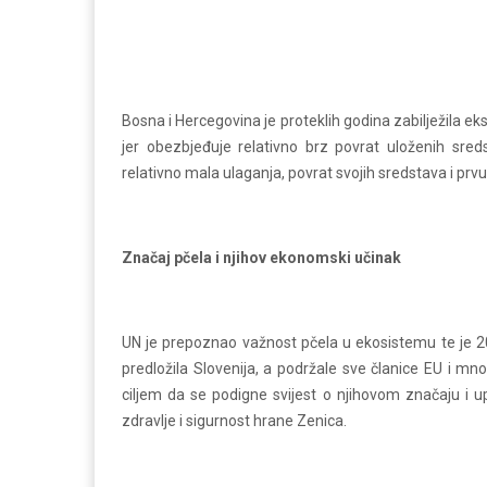
Bosna i Hercegovina je proteklih godina zabilježila 
jer obezbjeđuje relativno brz povrat uloženih sred
relativno mala ulaganja, povrat svojih sredstava i prv
Značaj pčela i njihov ekonomski učinak
UN je prepoznao važnost pčela u ekosistemu te je 20
predložila Slovenija, a podržale sve članice EU i mno
ciljem da se podigne svijest o njihovom značaju i up
zdravlje i sigurnost hrane Zenica.