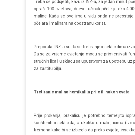
Treba se podsjetiti, kažu iz INZ-a, za jedan minut pče
opraši 100 cvjetova, dnevni učinak pčele je oko 4.00
maline. Kada se ovo ima u vidu onda ne preostaje n
pčelara i malinara na obostranu korist.
Preporuke INZ-a su da se tretiranje insekticidima iz
Da se za vrijeme cvjetanja mogu se primjenjivati fungi
stručnih lica i u skladu sa uputstvom za upotrebu uz
za zaštitu bilja.
Tretiranje malina hemikalija prije ili nakon cvata
Prije prskanja, prskalicu je potrebno temeljito isp
korištenih insekticida, a ukoliko u malinjacima (izm
tremana kako bi se izbjeglo da preko cvijeta, insekt