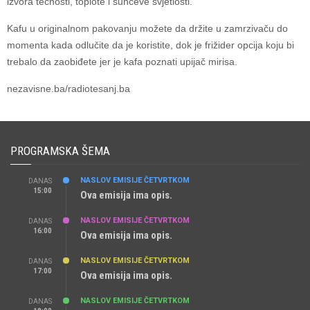
izvora tečnosti, toplote i sunčeve svjetlosti.
Kafu u originalnom pakovanju možete da držite u zamrzivaču do
momenta kada odlučite da je koristite, dok je frižider opcija koju bi
trebalo da zaobiđete jer je kafa poznati upijač mirisa.
nezavisne.ba/radiotesanj.ba
PROGRAMSKA ŠEMA
NASLOV EMISIJE ČETVRTKOM
DANAS
15:00
Ova emisija ima opis.
NASLOV EMISIJE ČETVRTKOM
DANAS
16:00
Ova emisija ima opis.
NASLOV EMISIJE ČETVRTKOM
DANAS
17:00
Ova emisija ima opis.
NASLOV EMISIJE ČETVRTKOM
DANAS