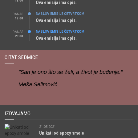
18:00
Ova emisija ima opis.
NASLOV EMISIJE ČETVRTKOM
DANAS
19:00
Ova emisija ima opis.
NASLOV EMISIJE ČETVRTKOM
DANAS
20:00
Ova emisija ima opis.
CITAT SEDMICE
"San je ono što se želi, a život je buđenje."
Meša Selimović
IZDVAJAMO
21.05.2021
Unikati od epoxy smole