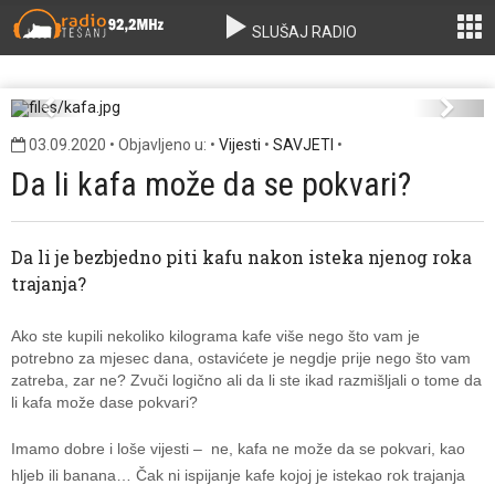
SLUŠAJ RADIO
kafa.jpg
Previous
Next
03.09.2020 • Objavljeno u: •
Vijesti
•
SAVJETI
•
Da li kafa može da se pokvari?
Da li je bezbjedno piti kafu nakon isteka njenog roka
trajanja?
Ako ste kupili nekoliko kilograma kafe više nego što vam je
potrebno za mjesec dana, ostavićete je negdje prije nego što vam
zatreba, zar ne? Zvuči logično ali da li ste ikad razmišljali o tome da
li kafa može dase pokvari?
Imamo dobre i loše vijesti – ne, kafa ne može da se pokvari, kao
hljeb ili banana… Čak ni ispijanje kafe kojoj je istekao rok trajanja