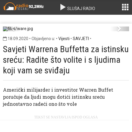
SLUŠAJ RADIO
ware.jpg
Previous
Next
18.09.2020 • Objavljeno u: •
Vijesti
•
SAVJETI
•
Savjeti Warrena Buffetta za istinsku
sreću: Radite što volite i s ljudima
koji vam se sviđaju
Američki milijarder i investitor Warren Buffet
poručuje da ljudi mogu dotići istinsku sreću
jednostavno radeći ono što vole
TEKST SE NASTAVLJA ISPOD OGLASA