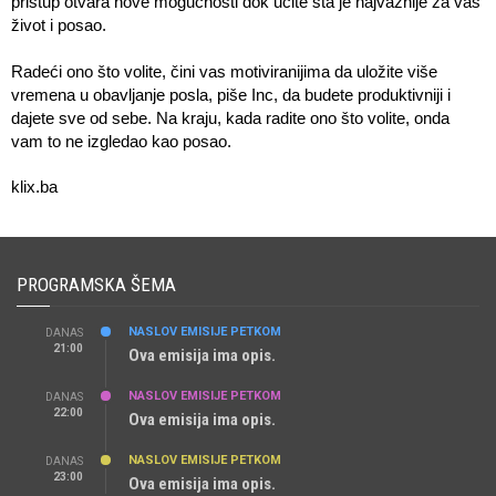
pristup otvara nove mogućnosti dok učite šta je najvažnije za vaš
život i posao.
Radeći ono što volite, čini vas motiviranijima da uložite više
vremena u obavljanje posla, piše Inc, da budete produktivniji i
dajete sve od sebe. Na kraju, kada radite ono što volite, onda
vam to ne izgledao kao posao.
klix.ba
PROGRAMSKA ŠEMA
NASLOV EMISIJE PETKOM
DANAS
21:00
Ova emisija ima opis.
NASLOV EMISIJE PETKOM
DANAS
22:00
Ova emisija ima opis.
NASLOV EMISIJE PETKOM
DANAS
23:00
Ova emisija ima opis.