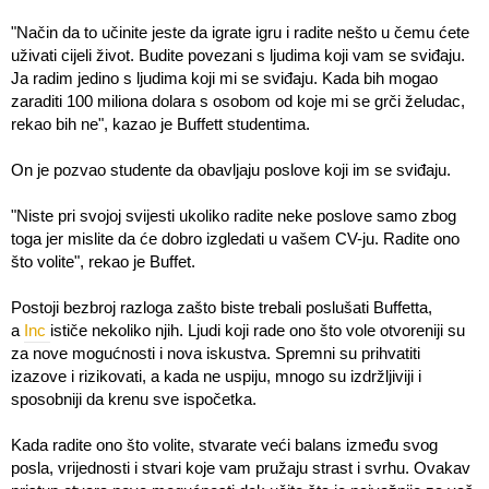
"Način da to učinite jeste da igrate igru ​​i radite nešto u čemu ćete
uživati cijeli život. Budite povezani s ljudima koji vam se sviđaju.
Ja radim jedino s ljudima koji mi se sviđaju. Kada bih mogao
zaraditi 100 miliona dolara s osobom od koje mi se grči želudac,
rekao bih ne", kazao je Buffett studentima.
On je pozvao studente da obavljaju poslove koji im se sviđaju.
"Niste pri svojoj svijesti ukoliko radite neke poslove samo zbog
toga jer mislite da će dobro izgledati u vašem CV-ju. Radite ono
što volite", rekao je Buffet.
Postoji bezbroj razloga zašto biste trebali poslušati Buffetta,
a
Inc
ističe nekoliko njih. Ljudi koji rade ono što vole otvoreniji su
za nove mogućnosti i nova iskustva. Spremni su prihvatiti
izazove i rizikovati, a kada ne uspiju, mnogo su izdržljiviji i
sposobniji da krenu sve ispočetka.
Kada radite ono što volite, stvarate veći balans između svog
posla, vrijednosti i stvari koje vam pružaju strast i svrhu. Ovakav