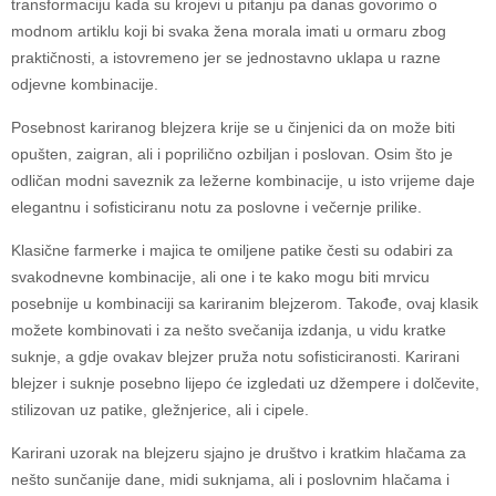
transformaciju kada su krojevi u pitanju pa danas govorimo o
modnom artiklu koji bi svaka žena morala imati u ormaru zbog
praktičnosti, a istovremeno jer se jednostavno uklapa u razne
odjevne kombinacije.
Posebnost kariranog blejzera krije se u činjenici da on može biti
opušten, zaigran, ali i poprilično ozbiljan i poslovan. Osim što je
odličan modni saveznik za ležerne kombinacije, u isto vrijeme daje
elegantnu i sofisticiranu notu za poslovne i večernje prilike.
Klasične farmerke i majica te omiljene patike česti su odabiri za
svakodnevne kombinacije, ali one i te kako mogu biti mrvicu
posebnije u kombinaciji sa kariranim blejzerom. Takođe, ovaj klasik
možete kombinovati i za nešto svečanija izdanja, u vidu kratke
suknje, a gdje ovakav blejzer pruža notu sofisticiranosti. Karirani
blejzer i suknje posebno lijepo će izgledati uz džempere i dolčevite,
stilizovan uz patike, gležnjerice, ali i cipele.
Karirani uzorak na blejzeru sjajno je društvo i kratkim hlačama za
nešto sunčanije dane, midi suknjama, ali i poslovnim hlačama i