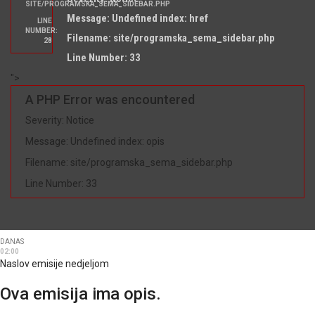
SITE/PROGRAMSKA_SEMA_SIDEBAR.PHP
Message: Undefined index: href
LINE
NUMBER:
Filename: site/programska_sema_sidebar.php
28
Line Number: 33
">
A PHP Error was encountered
Severity: Notice
Message: Undefined index: opis
Filename: site/programska_sema_sidebar.php
Line Number: 33
DANAS
02:00
Naslov emisije nedjeljom
Ova emisija ima opis.