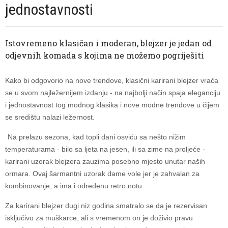
jednostavnosti
Istovremeno klasičan i moderan, blejzer je jedan od
odjevnih komada s kojima ne možemo pogriješiti
Kako bi odgovorio na nove trendove, klasični karirani blejzer vraća
se u svom najležernijem izdanju - na najbolji način spaja eleganciju
i jednostavnost tog modnog klasika i nove modne trendove u čijem
se središtu nalazi ležernost.
Na prelazu sezona, kad topli dani osviću sa nešto nižim
temperaturama - bilo sa ljeta na jesen, ili sa zime na proljeće -
karirani uzorak blejzera zauzima posebno mjesto unutar naših
ormara. Ovaj šarmantni uzorak dame vole jer je zahvalan za
kombinovanje, a ima i određenu retro notu.
Za karirani blejzer dugi niz godina smatralo se da je rezervisan
isključivo za muškarce, ali s vremenom on je doživio pravu