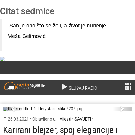
Citat sedmice
"San je ono što se želi, a život je buđenje."
Meša Selimović
SLUŠAJ RADIO
202.jpg
Previous
Next
26.03.2021 • Objavljeno u: •
Vijesti
•
SAVJETI
•
Karirani blejzer, spoj elegancije i