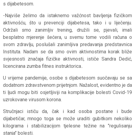
s dijabetesom.
-Najviše želimo da istaknemo važćnost bavljenja fizičkom
aktivnošću, što u prevenciji dijabetesa, tako i u liječenju.
Održali smo zanimljiv trening, družili se, pjevali, imali
besplatno mjerenje šećera, u svemu tome vodili računa o
svom zdravlju, poslušali zanimljiva predavanja predstavnica
Instituta. Nadam se da smo ovim aktivnostima korak bliže
svjesnosti značaja fizičke aktivnosti, ističe Sandra Dedić,
licencirana zumba fitnes instruktorica..
U vrijeme pandemije, osobe s diјabetesom suočavaјu se sa
dodatnom zdravstvenom priјetnjom. Nažalost, evidentno јe da
ti ljudi mogu biti osјetljiviјi na komplikaciјe bolesti Covid-19
uzrokovane virusom korona.
Stručnjaci ističu da, čak i kad osoba postane i bude
dijabetičar, mnogo toga se može uraditi gubitkom nekoliko
kilograma i stabilizacijom tjelesne težine na "regulisanju
stanja" bolesti.