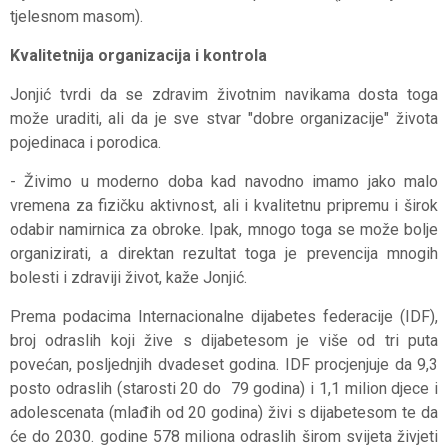
tjelesnom masom).
Kvalitetnija organizacija i kontrola
Jonjić tvrdi da se zdravim životnim navikama dosta toga
može uraditi, ali da je sve stvar "dobre organizacije" života
pojedinaca i porodica.
- Živimo u moderno doba kad navodno imamo jako malo
vremena za fizičku aktivnost, ali i kvalitetnu pripremu i širok
odabir namirnica za obroke. Ipak, mnogo toga se može bolje
organizirati, a direktan rezultat toga je prevencija mnogih
bolesti i zdraviji život, kaže Jonjić.
Prema podacima Internacionalne dijabetes federacije (IDF),
broj odraslih koji žive s dijabetesom je više od tri puta
povećan, posljednjih dvadeset godina. IDF procjenjuje da 9,3
posto odraslih (starosti 20 do 79 godina) i 1,1 milion djece i
adolescenata (mlađih od 20 godina) živi s dijabetesom te da
će do 2030. godine 578 miliona odraslih širom svijeta živjeti