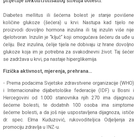
prijetnje nekontrolisanog širenja bolesti.
Diabetes mellitus ili šećerna bolest je stanje povišene
količine glukoze (šećera) u krvi. Nastupa kad tijelo ne
proizvodi dovoljno hormona inzulina ili taj inzulin više nije
djelotvoran. Inzulin je “ključ“ koji omogućava šećeru da uđe u
ćeliju. Bez inzulina, ćelije tijela ne dobivaju iz hrane dovoljno
glukoze koja im je potrebna za svakodnevni život. Taj šećer
se zadržava u krvi, pa nastaje hiperglikemija.
Fizička aktivnost, mjerenja, prehrana...
- Prema podacima Svjetske zdravstvene organizacije (WHO)
i Internacionalne dijabetološke federacije (IDF) u Bosni i
Hercegovini od 1.000 stanovnika njih 270 ima dijagnozu
šećerne bolesti, te dodatnih 100 osoba ima simptome
šećerne bolesti, a da još nije uspostavljena dijagnoza, ističe
dr. spec. Elma Kuduzović, rukovoditeljica Odjeljenja za
promociju zdravlja u INZ-u.