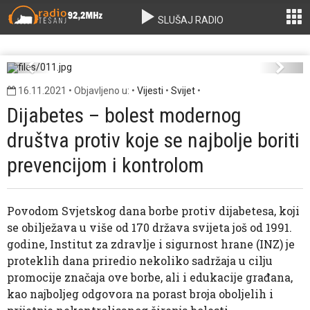
SLUŠAJ RADIO
011.jpg
Previous
Next
16.11.2021 • Objavljeno u: •
Vijesti
•
Svijet
•
Dijabetes – bolest modernog
društva protiv koje se najbolje boriti
prevencijom i kontrolom
Povodom Svjetskog dana borbe protiv dijabetesa, koji
se obilježava u više od 170 država svijeta još od 1991.
godine, Institut za zdravlje i sigurnost hrane (INZ) je
proteklih dana priredio nekoliko sadržaja u cilju
promocije značaja ove borbe, ali i edukacije građana,
kao najboljeg odgovora na porast broja oboljelih i