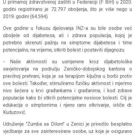
U primarnoj zdravstvenoj zaštiti u Federaciji (F BiH) u 2020.
godini registrirano je 72.797 oboljenja, što je više nego u
2019. godini (64.594).
Ove godine u fokusu djelovanja INZ-a su bile osobe već
oboljele od dijabetesa, ali i zdrava populacija, kojoj je
potrebno skrenuti pažnju na simptome dijabetesa i time
potencijalno, na vrijeme, otkriti bolest i postaviti dijagnozu.
- Naše aktivnosti su usmjerene kroz dijabetološka
savjetovanja na području Zeničko-dobojskog kantona o
pravilnoj prehrani, koja je sa terapijom ključna u borbi protiv
ove bolesti. Također, stimuliramo fizičku aktivnost i mjerimo
nivo šećera u krvi građankama i građanima, i kod zdrave
populacije kako bi otkrili potencijalne nosioce bolesti. Cilj je
edukacija o simptomima i njeno rano otkrivanje, ističe dr.
Kuduzović.
Udruženje "Zumba sa Dilom" u Zenici je priredilo besplatno
vježbanje za sve zainteresirane osobe, uz koje je osigurano