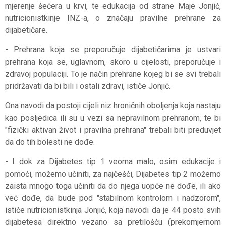
mjerenje šećera u krvi, te edukacija od strane Maje Jonjić,
nutricionistkinje INZ-a, o značaju pravilne prehrane za
dijabetičare.
- Prehrana koja se preporučuje dijabetičarima je ustvari
prehrana koja se, uglavnom, skoro u cijelosti, preporučuje i
zdravoj populaciji. To je način prehrane kojeg bi se svi trebali
pridržavati da bi bili i ostali zdravi, ističe Jonjić.
Ona navodi da postoji cijeli niz hroničnih oboljenja koja nastaju
kao posljedica ili su u vezi sa nepravilnom prehranom, te bi
"fizički aktivan život i pravilna prehrana" trebali biti preduvjet
da do tih bolesti ne dođe.
- I dok za Dijabetes tip 1 veoma malo, osim edukacije i
pomoći, možemo učiniti, za najčešći, Dijabetes tip 2 možemo
zaista mnogo toga učiniti da do njega uopće ne dođe, ili ako
već dođe, da bude pod "stabilnom kontrolom i nadzorom",
ističe nutricionistkinja Jonjić, koja navodi da je 44 posto svih
dijabetesa direktno vezano sa pretilošću (prekomjernom