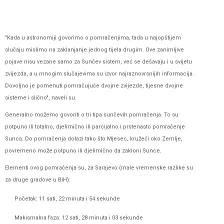
"Kada u astronomiji govorimo o pomračenjima, tada u najopštijem
slučaju mislimo na zaklanjanje jednog tijela drugim. Ove zanimljive
pojave nisu vezane samo za Sunčev sistem, već se dešavaju i u svijetu
zvijezda, a u mnogim slučajevima su izvor najraznovrsnijih informacija.
Dovoljno je pomenuti pomračujuće dvojne zvijezde, tijesne dvojne
sisteme i slično", naveli su.
Generalno možemo govoriti o tri tipa sunčevih pomračenja. To su
potpuno ili totalno, djelimično ili parcijalno i prstenasto pomračenje
Sunca. Do pomračenja dolazi tako što Mjesec, kružeći oko Zemlje,
povremeno može potpuno ili djelimično da zakloni Sunce.
Elementi ovog pomračenja su, za Sarajevo (male vremenske razlike su
za druge gradove u BiH):
Početak: 11 sati, 22 minuta i 54 sekunde
Makismalna faza: 12 sati, 28 minuta i 03 sekunde