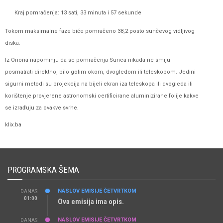
Kraj pomračenja: 13 sati, 33 minuta i 57 sekunde
Tokom maksimalne faze biće pomračeno 38,2 posto sunčevog vidljivog
diska.
Iz Oriona napominju da se pomračenja Sunca nikada ne smiju
posmatrati direktno, bilo golim okom, dvogledom ili teleskopom. Jedini
sigurni metodi su projekcija na bijeli ekran iza teleskopa ili dvogleda ili
korištenje provjerene astronomski certificirane aluminizirane folije kakve
se izrađuju za ovakve svrhe.
klix.ba
PROGRAMSKA ŠEMA
NASLOV EMISIJE ČETVRTKOM
DANAS
01:00
Ova emisija ima opis.
NASLOV EMISIJE ČETVRTKOM
DANAS