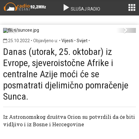
SLUŠAJ RADIO
suncee.jpg
Previous
Next
25.10.2022 • Objavljeno u: •
Vijesti
•
Svijet
•
Danas (utorak, 25. oktobar) iz
Evrope, sjeveroistočne Afrike i
centralne Azije moći će se
posmatrati djelimično pomračenje
Sunca.
Iz Astronomskog društva Orion su potvrdili da će biti
vidljivo i iz Bosne i Hercegovine